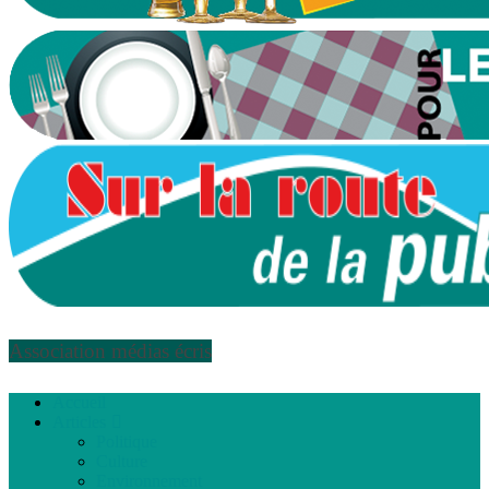
Association médias écris
Accueil
Articles
Politique
Culture
Environnement