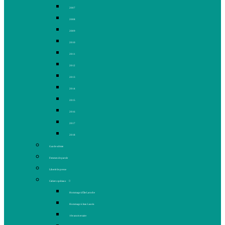
2007
2008
2009
2010
2011
2012
2013
2014
2015
2016
2017
2018
Gaz de schiste
Femmes de parole
Liberté de presse
Cahiers spéciaux
Hommage à Élie Laroche
Hommage à Jean Laurin
10e anniversaire