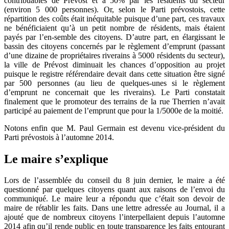
contribuables de Prévost et à 50% par les résidents du secteur
(environ 5 000 personnes). Or, selon le Parti prévostois, cette
répartition des coûts était inéquitable puisque d’une part, ces travaux
ne bénéficiaient qu’à un petit nombre de résidents, mais étaient
payés par l’en-semble des citoyens. D’autre part, en élargissant le
bassin des citoyens concernés par le règlement d’emprunt (passant
d’une dizaine de propriétaires riverains à 5000 résidents du secteur),
la ville de Prévost diminuait les chances d’opposition au projet
puisque le registre référendaire devait dans cette situation être signé
par 500 personnes (au lieu de quelques-unes si le règlement
d’emprunt ne concernait que les riverains). Le Parti constatait
finalement que le promoteur des terrains de la rue Therrien n’avait
participé au paiement de l’emprunt que pour la 1/5000e de la moitié.
Notons enfin que M. Paul Germain est devenu vice-président du
Parti prévostois à l’automne 2014.
Le maire s’explique
Lors de l’assemblée du conseil du 8 juin dernier, le maire a été
questionné par quelques citoyens quant aux raisons de l’envoi du
communiqué. Le maire leur a répondu que c’était son devoir de
maire de rétablir les faits. Dans une lettre adressée au Journal, il a
ajouté que de nombreux citoyens l’interpellaient depuis l’automne
2014 afin qu’il rende public en toute transparence les faits entourant