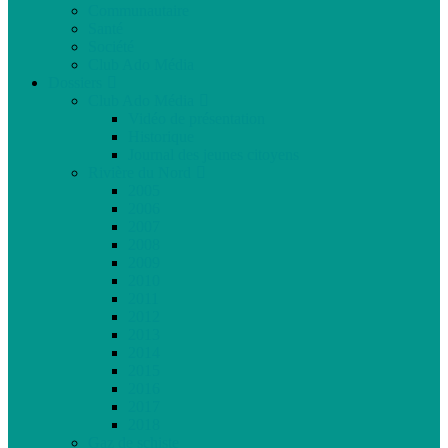
Communautaire
Santé
Société
Club Ado Média
Dossiers
Club Ado Média
Vidéo de présentation
Historique
Journal des jeunes citoyens
Rivière du Nord
2005
2006
2007
2008
2009
2010
2011
2012
2013
2014
2015
2016
2017
2018
Gaz de schiste