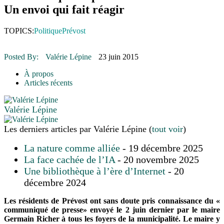
16 juillet 2026
|
POLITIQUE
Un envoi qui fait réagir
16 juillet 2026
|
ENVIRONNEMENT
16 juillet 2026
|
COMMUNAUTAIRE
TOPICS:
Politique
Prévost
14 octobre 2015
|
La course de boîtes à savon du club Optimiste
de Prévost
Le rendez-vous des bolides
Posted By:
Valérie Lépine
23 juin 2015
À propos
Articles récents
Valérie Lépine
Les derniers articles par Valérie Lépine
(
tout voir
)
La nature comme alliée
- 19 décembre 2025
La face cachée de l’IA
- 20 novembre 2025
Une bibliothèque à l’ère d’Internet
- 20
décembre 2024
Les résidents de Prévost ont sans doute pris connaissance du «
communiqué de presse» envoyé le 2 juin dernier par le maire
Germain Richer à tous les foyers de la municipalité. Le maire y