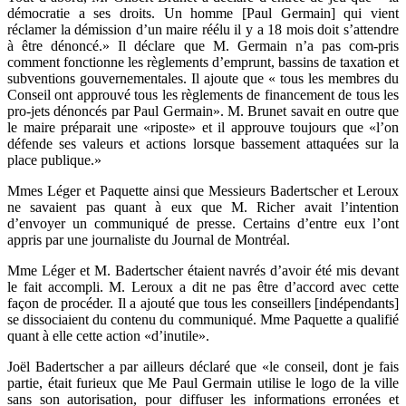
démocratie a ses droits. Un homme [Paul Germain] qui vient
réclamer la démission d’un maire réélu il y a 18 mois doit s’attendre
à être dénoncé.» Il déclare que M. Germain n’a pas com-pris
comment fonctionne les règlements d’emprunt, bassins de taxation et
subventions gouvernementales. Il ajoute que « tous les membres du
Conseil ont approuvé tous les règlements de financement de tous les
pro-jets dénoncés par Paul Germain». M. Brunet savait en outre que
le maire préparait une «riposte» et il approuve toujours que «l’on
défende ses valeurs et actions lorsque bassement attaquées sur la
place publique.»
Mmes Léger et Paquette ainsi que Messieurs Badertscher et Leroux
ne savaient pas quant à eux que M. Richer avait l’intention
d’envoyer un communiqué de presse. Certains d’entre eux l’ont
appris par une journaliste du Journal de Montréal.
Mme Léger et M. Badertscher étaient navrés d’avoir été mis devant
le fait accompli. M. Leroux a dit ne pas être d’accord avec cette
façon de procéder. Il a ajouté que tous les conseillers [indépendants]
se dissociaient du contenu du communiqué. Mme Paquette a qualifié
quant à elle cette action «d’inutile».
Joël Badertscher a par ailleurs déclaré que «le conseil, dont je fais
partie, était furieux que Me Paul Germain utilise le logo de la ville
sans son autorisation, pour diffuser les informations erronées et