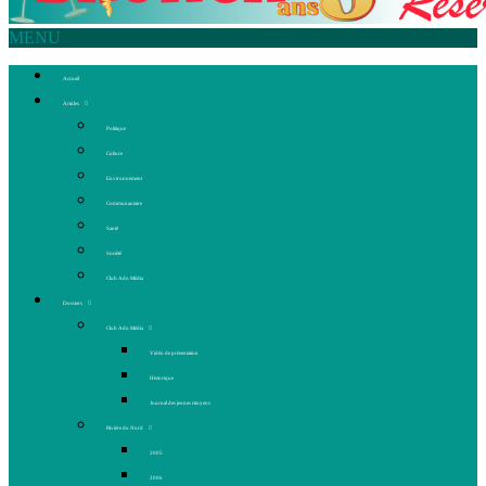
MENU
Accueil
Articles
Politique
Culture
Environnement
Communautaire
Santé
Société
Club Ado Média
Dossiers
Club Ado Média
Vidéo de présentation
Historique
Journal des jeunes citoyens
Rivière du Nord
2005
2006