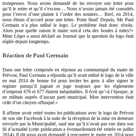
trompeuses. Nous avons demandé de lui envoyer une lettre pour
qu’il le retire et qu’il s’excuse… Nous n’avons jamais été consultés
pour l’envoi d’une plainte à l’ordre des notaires… Bref, en 2014,
nous étions d’accord pour une lettre. Point final! Depuis, Me Paul
Germain n’a plus utilisé le logo. Le problème était donc résolu.
Alors pour quelle raison le maire sort-il cela des boules à mites?»
Mme Léger a aussi déclaré au Journal que la question du logo était
réglée depuis longtemps.
Réaction de Paul Germain
Dans une lettre composée en réponse au communiqué du maire de
Prévost, Paul Germain a répondu qu’il avait utilisé le logo de la ville
en mai 2014 de bonne foi pour inviter les gens à aller signer le
registre puisqu’il jugeait et juge toujours que les règlements
d’emprunt 676 et 677 étaient inéquitables. Il écrit qu’«à l’époque, je
ne militais auprès d’aucun parti municipal. Mon intervention était
celle d’un citoyen offusqué.»
Il affirme avoir retiré toutes les publications avec le logo de Prévost
de son site Facebook à la suite de la réception de la mise en demeure
envoyée par la Municipalité, sauf une qu’il n’avait pas vue dans son
fil d’actualité (cette publication a éventuellement été retirée en juillet
2014). Il dit aussi avoir demandé à rencontrer le maire en 2014 pour