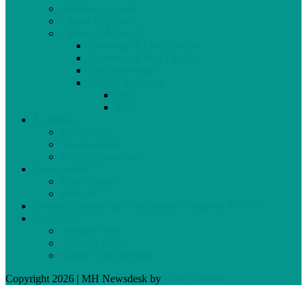
Femmes de parole
Liberté de presse
Cahiers spéciaux
Hommage à Élie Laroche
Hommage à Jean Laurin
10e anniversaire
Cahiers du Japon
2004
2005
À propos
Échéancier
Nos stagiaires
Nos collaborateurs
Nous joindre
Notre équipe
Publicité
Devenez membre de votre journal et assistez à l’AGA
Archives
Archives Web
Archives papier
Cahier Vivez Prévost
Copyright 2026 | MH Newsdesk by
MH Themes