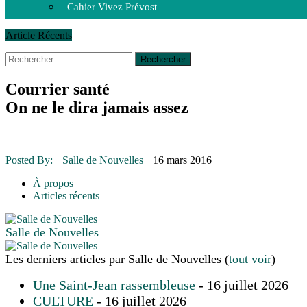
Cahier Vivez Prévost
Article Récents
Rechercher :
14 octobre 2015
|
La course de boîtes à savon du club Optimist
Le rendez-vous des bolides
30 juin 2015
|
Fantaisie et créativité en mode jeunesse
Courrier santé
16 juillet 2026
|
Une Saint-Jean rassembleuse
On ne le dira jamais assez
16 juillet 2026
|
CULTURE
16 juillet 2026
|
POLITIQUE
16 juillet 2026
|
ENVIRONNEMENT
16 juillet 2026
|
COMMUNAUTAIRE
Posted By:
Salle de Nouvelles
16 mars 2016
À propos
Articles récents
Salle de Nouvelles
Les derniers articles par Salle de Nouvelles
(
tout voir
)
Une Saint-Jean rassembleuse
- 16 juillet 2026
CULTURE
- 16 juillet 2026