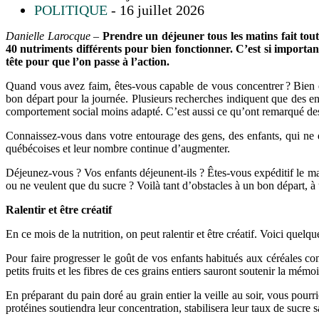
POLITIQUE
- 16 juillet 2026
Danielle Larocque –
Prendre un déjeuner tous les matins fait tout
40 nutriments différents pour bien fonctionner. C’est si importa
tête pour que l’on passe à l’action.
Quand vous avez faim, êtes-vous capable de vous concentrer ? Bien évi
bon départ pour la journée. Plusieurs recherches indiquent que des enf
comportement social moins adapté. C’est aussi ce qu’ont remarqué des 
Connaissez-vous dans votre entourage des gens, des enfants, qui ne 
québécoises et leur nombre continue d’augmenter.
Déjeunez-vous ? Vos enfants déjeunent-ils ? Êtes-vous expéditif le ma
ou ne veulent que du sucre ? Voilà tant d’obstacles à un bon départ, à u
Ralentir et être créatif
En ce mois de la nutrition, on peut ralentir et être créatif. Voici quelqu
Pour faire progresser le goût de vos enfants habitués aux céréales com
petits fruits et les fibres de ces grains entiers sauront soutenir la mémo
En préparant du pain doré au grain entier la veille au soir, vous pourri
protéines soutiendra leur concentration, stabilisera leur taux de sucre s