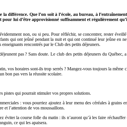
e la différence. Que l’on soit à l’école, au bureau, à l’entraînemen
nt pour lui d’être approvisionné suffisamment et régulièrement qu’
demment non, ou si peu. Pour réfléchir, se concentrer, rester éveillé et
ants qui ont jeûné pendant la nuit et qui ont continué leur jeûne en ne
enseignants rencontrés par le Club des petits déjeuners.
déjeunent pas ? Sans doute. Le club des petits déjeuners du Québec, a 
tin, vos horaires sont-ils trop serrés ? Mangez-vous toujours la même ch
n bon pas vers la réussite scolaire.
es pistes qui pourrait stimuler vos propres solutions.
merciales : vous pourriez ajoutez à leur menu des céréales à grains ent
ire et l’attention de vos moussaillons.
ez éviter la course folle du matin : ils n’auront qu’à les faire réchauff
anguin, ce qui les apaisera.