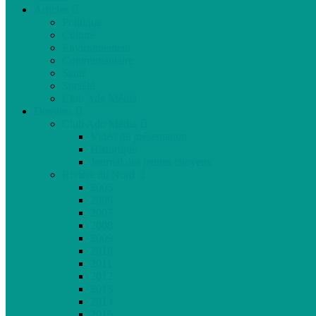
Articles
Politique
Culture
Environnement
Communautaire
Santé
Société
Club Ado Média
Dossiers
Club Ado Média
Vidéo de présentation
Historique
Journal des jeunes citoyens
Rivière du Nord
2005
2006
2007
2008
2009
2010
2011
2012
2013
2014
2015