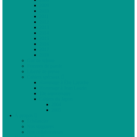
2009
2010
2011
2012
2013
2014
2015
2016
2017
2018
Gaz de schiste
Femmes de parole
Liberté de presse
Cahiers spéciaux
Hommage à Élie Laroche
Hommage à Jean Laurin
10e anniversaire
Cahiers du Japon
2004
2005
À propos
Échéancier
Nos stagiaires
Nos collaborateurs