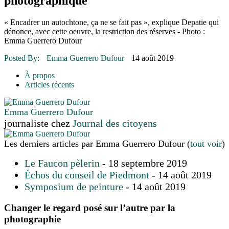
photographique
16 juillet 2026
|
Une Saint-Jean rassembleuse
16 juillet 2026
|
CULTURE
16 juillet 2026
|
POLITIQUE
« Encadrer un autochtone, ça ne se fait pas », explique Depatie qui
16 juillet 2026
|
ENVIRONNEMENT
dénonce, avec cette oeuvre, la restriction des réserves - Photo :
16 juillet 2026
|
COMMUNAUTAIRE
Emma Guerrero Dufour
Posted By:
Emma Guerrero Dufour
14 août 2019
À propos
Articles récents
Emma Guerrero Dufour
journaliste
chez
Journal des citoyens
Les derniers articles par Emma Guerrero Dufour
(
tout voir
)
Le Faucon pèlerin
- 18 septembre 2019
Échos du conseil de Piedmont
- 14 août 2019
Symposium de peinture
- 14 août 2019
Changer le regard posé sur l’autre par la
photographie