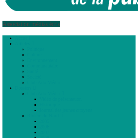
Association médias écris
Accueil
Articles
Politique
Culture
Environnement
Communautaire
Santé
Société
Club Ado Média
Dossiers
Club Ado Média
Vidéo de présentation
Historique
Journal des jeunes citoyens
Rivière du Nord
2005
2006
2007
2008