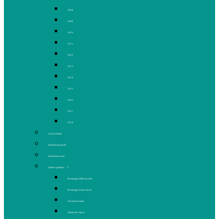
2008
2009
2010
2011
2012
2013
2014
2015
2016
2017
2018
Gaz de schiste
Femmes de parole
Liberté de presse
Cahiers spéciaux
Hommage à Élie Laroche
Hommage à Jean Laurin
10e anniversaire
Cahiers du Japon