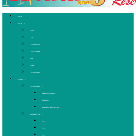
Accueil
Articles
Politique
Culture
Environnement
Communautaire
Santé
Société
Club Ado Média
Dossiers
Club Ado Média
Vidéo de présentation
Historique
Journal des jeunes citoyens
Rivière du Nord
2005
2006
2007