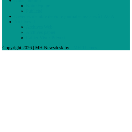
Nous joindre
Notre équipe
Publicité
Devenez membre de votre journal et assistez à l’AGA
Archives
Archives Web
Archives papier
Cahier Vivez Prévost
Copyright 2026 | MH Newsdesk by
MH Themes