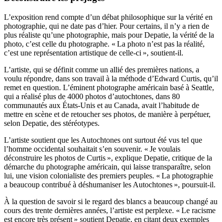
L’exposition rend compte d’un débat philosophique sur la vérité en
photographie, qui ne date pas d’hier. Pour certains, il n’y a rien de
plus réaliste qu’une photographie, mais pour Depatie, la vérité de la
photo, c’est celle du photographe. « La photo n’est pas la réalité,
c’est une représentation artistique de celle-ci », soutient-il.
L’artiste, qui se définit comme un allié des premières nations, a
voulu répondre, dans son travail à la méthode d’Edward Curtis, qu’il
remet en question. L’éminent photographe américain basé à Seattle,
qui a réalisé plus de 4000 photos d’autochtones, dans 80
communautés aux États-Unis et au Canada, avait l’habitude de
mettre en scène et de retoucher ses photos, de manière à perpétuer,
selon Depatie, des stéréotypes.
L’artiste soutient que les Autochtones ont surtout été vus tel que
l’homme occidental souhaitait s’en souvenir. « Je voulais
déconstruire les photos de Curtis », explique Depatie, critique de la
démarche du photographe américain, qui laisse transparaître, selon
lui, une vision colonialiste des premiers peuples. « La photographie
a beaucoup contribué à déshumaniser les Autochtones », poursuit-il.
À la question de savoir si le regard des blancs a beaucoup changé au
cours des trente dernières années, l’artiste est perplexe. « Le racisme
est encore très présent » soutient Depatie, en citant deux exemples