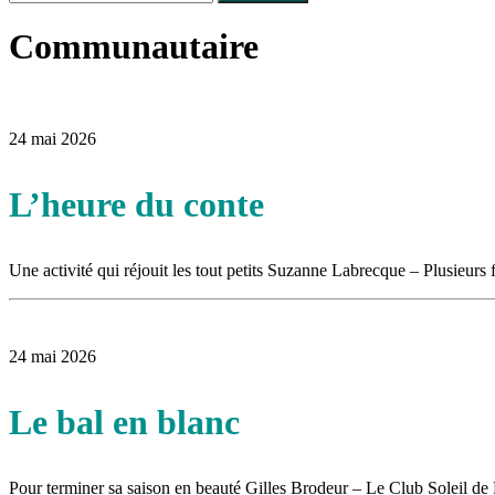
Le rendez-vous des bolides
30 juin 2015
|
Fantaisie et créativité en mode jeunesse
Communautaire
16 juillet 2026
|
Une Saint-Jean rassembleuse
16 juillet 2026
|
CULTURE
16 juillet 2026
|
POLITIQUE
16 juillet 2026
|
ENVIRONNEMENT
16 juillet 2026
|
COMMUNAUTAIRE
24 mai 2026
L’heure du conte
Une activité qui réjouit les tout petits Suzanne Labrecque – Plusieurs
24 mai 2026
Le bal en blanc
Pour terminer sa saison en beauté Gilles Brodeur – Le Club Soleil de 