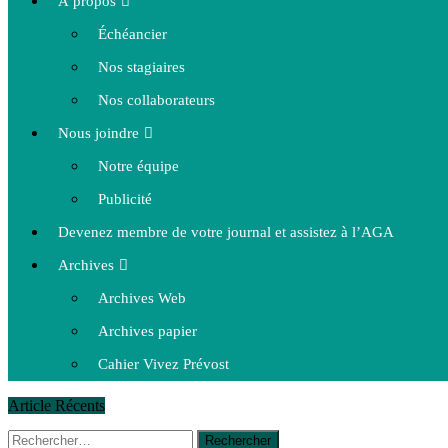
À propos
Échéancier
Nos stagiaires
Nos collaborateurs
Nous joindre
Notre équipe
Publicité
Devenez membre de votre journal et assistez à l’AGA
Archives
Archives Web
Archives papier
Cahier Vivez Prévost
Article Récents
Rechercher :
14 octobre 2015
|
La course de boîtes à savon du club Optimist