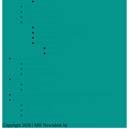
2018
Gaz de schiste
Femmes de parole
Liberté de presse
Cahiers spéciaux
Hommage à Élie Laroche
Hommage à Jean Laurin
10e anniversaire
Cahiers du Japon
2004
2005
À propos
Échéancier
Nos stagiaires
Nos collaborateurs
Nous joindre
Notre équipe
Publicité
Devenez membre de votre journal et assistez à l’AGA
Archives
Archives Web
Archives papier
Cahier Vivez Prévost
Copyright 2026 | MH Newsdesk by
MH Themes