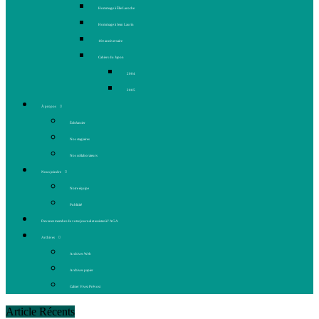
Hommage à Élie Laroche
Hommage à Jean Laurin
10e anniversaire
Cahiers du Japon
2004
2005
À propos
Échéancier
Nos stagiaires
Nos collaborateurs
Nous joindre
Notre équipe
Publicité
Devenez membre de votre journal et assistez à l’AGA
Archives
Archives Web
Archives papier
Cahier Vivez Prévost
Article Récents