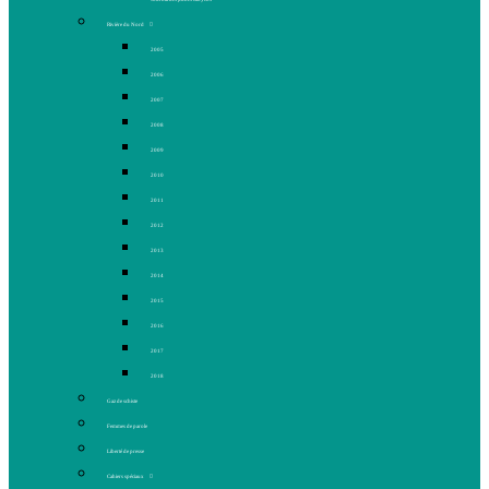
Rivière du Nord
2005
2006
2007
2008
2009
2010
2011
2012
2013
2014
2015
2016
2017
2018
Gaz de schiste
Femmes de parole
Liberté de presse
Cahiers spéciaux