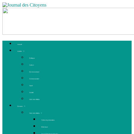
Accueil
Articles
Politique
Culture
Environnement
Communautaire
Santé
Société
Club Ado Média
Dossiers
Club Ado Média
Vidéo de présentation
Historique
Journal des jeunes citoyens