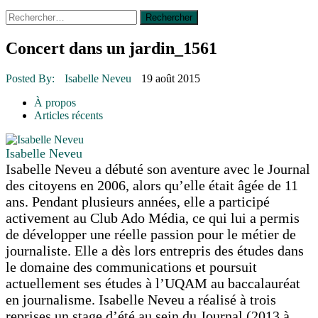
Rechercher :
14 octobre 2015
|
La course de boîtes à savon du club
Optimiste de Prévost
Le rendez-vous des bolides
Concert dans un jardin_1561
30 juin 2015
|
Fantaisie et créativité en mode jeunesse
16 juillet 2026
|
Une Saint-Jean rassembleuse
Posted By:
Isabelle Neveu
19 août 2015
16 juillet 2026
|
CULTURE
16 juillet 2026
|
POLITIQUE
À propos
16 juillet 2026
|
ENVIRONNEMENT
Articles récents
16 juillet 2026
|
COMMUNAUTAIRE
Isabelle Neveu
Isabelle Neveu a débuté son aventure avec le Journal
des citoyens en 2006, alors qu’elle était âgée de 11
ans. Pendant plusieurs années, elle a participé
activement au Club Ado Média, ce qui lui a permis
de développer une réelle passion pour le métier de
journaliste. Elle a dès lors entrepris des études dans
le domaine des communications et poursuit
actuellement ses études à l’UQAM au baccalauréat
en journalisme. Isabelle Neveu a réalisé à trois
reprises un stage d’été au sein du Journal (2013 à