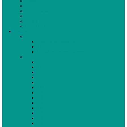
Culture
Environnement
Communautaire
Santé
Société
Club Ado Média
Dossiers
Club Ado Média
Vidéo de présentation
Historique
Journal des jeunes citoyens
Rivière du Nord
2005
2006
2007
2008
2009
2010
2011
2012
2013
2014
2015
2016
2017