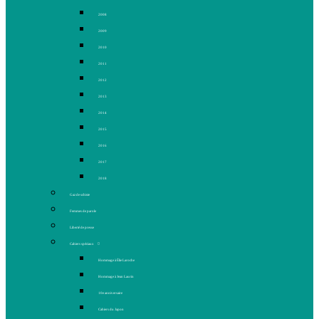
2008
2009
2010
2011
2012
2013
2014
2015
2016
2017
2018
Gaz de schiste
Femmes de parole
Liberté de presse
Cahiers spéciaux
Hommage à Élie Laroche
Hommage à Jean Laurin
10e anniversaire
Cahiers du Japon