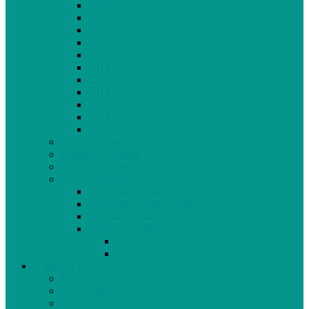
2008
2009
2010
2011
2012
2013
2014
2015
2016
2017
2018
Gaz de schiste
Femmes de parole
Liberté de presse
Cahiers spéciaux
Hommage à Élie Laroche
Hommage à Jean Laurin
10e anniversaire
Cahiers du Japon
2004
2005
À propos
Échéancier
Nos stagiaires
Nos collaborateurs