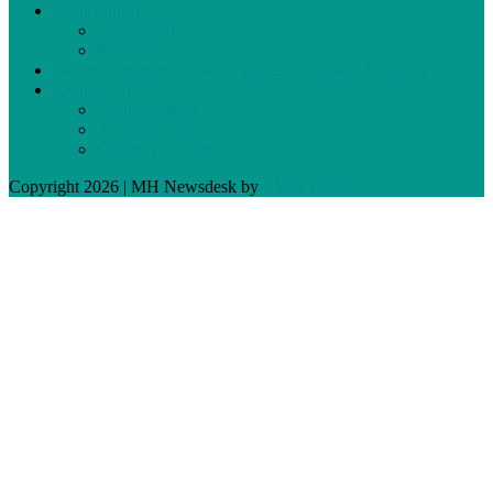
Nous joindre
Notre équipe
Publicité
Devenez membre de votre journal et assistez à l’AGA
Archives
Archives Web
Archives papier
Cahier Vivez Prévost
Copyright 2026 | MH Newsdesk by
MH Themes