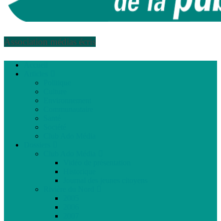
Association médias écris
Accueil
Articles
Politique
Culture
Environnement
Communautaire
Santé
Société
Club Ado Média
Dossiers
Club Ado Média
Vidéo de présentation
Historique
Journal des jeunes citoyens
Rivière du Nord
2005
2006
2007