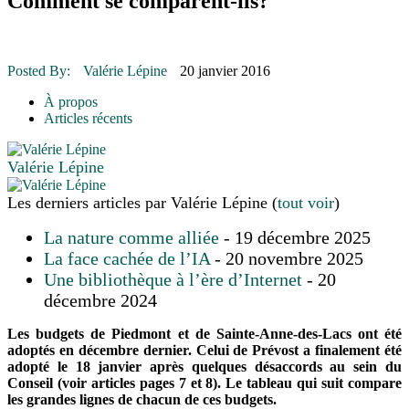
Comment se comparent-ils?
16 juillet 2026
|
Une Saint-Jean rassembleuse
16 juillet 2026
|
CULTURE
16 juillet 2026
|
POLITIQUE
16 juillet 2026
|
ENVIRONNEMENT
16 juillet 2026
|
COMMUNAUTAIRE
Posted By:
Valérie Lépine
20 janvier 2016
À propos
Articles récents
Valérie Lépine
Les derniers articles par Valérie Lépine
(
tout voir
)
La nature comme alliée
- 19 décembre 2025
La face cachée de l’IA
- 20 novembre 2025
Une bibliothèque à l’ère d’Internet
- 20
décembre 2024
Les budgets de Piedmont et de Sainte-Anne-des-Lacs ont été
adoptés en décembre dernier. Celui de Prévost a finalement été
adopté le 18 janvier après quelques désaccords au sein du
Conseil (voir articles pages 7 et 8). Le tableau qui suit compare
les grandes lignes de chacun de ces budgets.