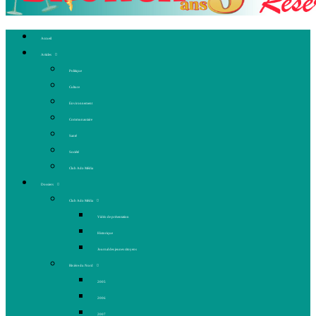
Accueil
Articles
Politique
Culture
Environnement
Communautaire
Santé
Société
Club Ado Média
Dossiers
Club Ado Média
Vidéo de présentation
Historique
Journal des jeunes citoyens
Rivière du Nord
2005
2006
2007