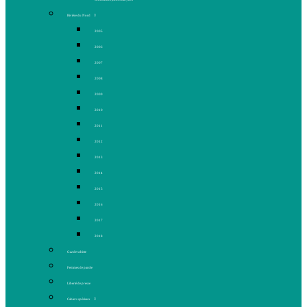
Rivière du Nord
2005
2006
2007
2008
2009
2010
2011
2012
2013
2014
2015
2016
2017
2018
Gaz de schiste
Femmes de parole
Liberté de presse
Cahiers spéciaux