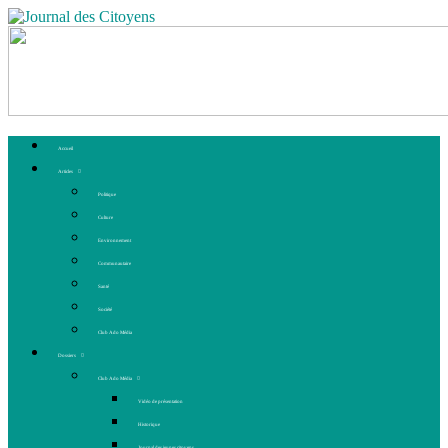
Accueil
Articles
Politique
Culture
Environnement
Communautaire
Santé
Société
Club Ado Média
Dossiers
Club Ado Média
Vidéo de présentation
Historique
Journal des jeunes citoyens