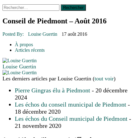
Rechercher :
14 octobre 2015
|
La course de boîtes à savon du club
Optimiste de Prévost
Le rendez-vous des bolides
Conseil de Piedmont – Août 2016
30 juin 2015
|
Fantaisie et créativité en mode jeunesse
16 juillet 2026
|
Une Saint-Jean rassembleuse
Posted By:
Louise Guertin
17 août 2016
16 juillet 2026
|
CULTURE
16 juillet 2026
|
POLITIQUE
À propos
16 juillet 2026
|
ENVIRONNEMENT
Articles récents
16 juillet 2026
|
COMMUNAUTAIRE
Louise Guertin
Les derniers articles par Louise Guertin
(
tout voir
)
Pierre Gingras élu à Piedmont
- 20 décembre
2024
Les échos du conseil municipal de Piedmont
-
18 décembre 2020
Les échos du Conseil municipal de Piedmont
-
21 novembre 2020
er