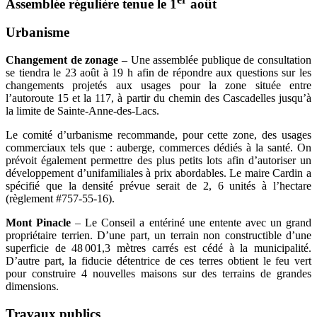
Assemblée régulière tenue le 1
août
Urbanisme
Changement de zonage –
Une assemblée publique de consultation
se tiendra le 23 août à 19 h afin de répondre aux questions sur les
changements projetés aux usages pour la zone située entre
l’autoroute 15 et la 117, à partir du chemin des Cascadelles jusqu’à
la limite de Sainte-Anne-des-Lacs.
Le comité d’urbanisme recommande, pour cette zone, des usages
commerciaux tels que : auberge, commerces dédiés à la santé. On
prévoit également permettre des plus petits lots afin d’autoriser un
développement d’unifamiliales à prix abordables. Le maire Cardin a
spécifié que la densité prévue serait de 2, 6 unités à l’hectare
(règlement #757-55-16).
Mont Pinacle
– Le Conseil a entériné une entente avec un grand
propriétaire terrien. D’une part, un terrain non constructible d’une
superficie de 48 001,3 mètres carrés est cédé à la municipalité.
D’autre part, la fiducie détentrice de ces terres obtient le feu vert
pour construire 4 nouvelles maisons sur des terrains de grandes
dimensions.
Travaux publics