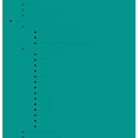
Santé
Société
Club Ado Média
Dossiers
Club Ado Média
Vidéo de présentation
Historique
Journal des jeunes citoyens
Rivière du Nord
2005
2006
2007
2008
2009
2010
2011
2012
2013
2014
2015
2016
2017
2018
Gaz de schiste
Femmes de parole