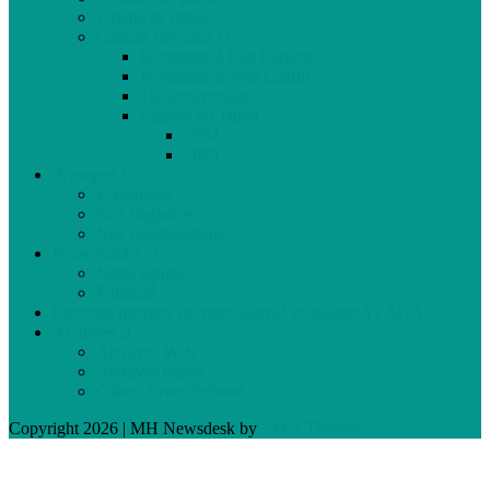
Liberté de presse
Cahiers spéciaux
Hommage à Élie Laroche
Hommage à Jean Laurin
10e anniversaire
Cahiers du Japon
2004
2005
À propos
Échéancier
Nos stagiaires
Nos collaborateurs
Nous joindre
Notre équipe
Publicité
Devenez membre de votre journal et assistez à l’AGA
Archives
Archives Web
Archives papier
Cahier Vivez Prévost
Copyright 2026 | MH Newsdesk by
MH Themes