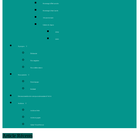
Hommage à Élie Laroche
Hommage à Jean Laurin
10e anniversaire
Cahiers du Japon
2004
2005
À propos
Échéancier
Nos stagiaires
Nos collaborateurs
Nous joindre
Notre équipe
Publicité
Devenez membre de votre journal et assistez à l’AGA
Archives
Archives Web
Archives papier
Cahier Vivez Prévost
Article Récents