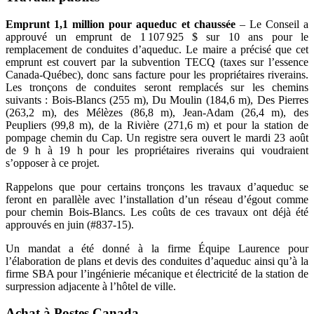
Emprunt 1,1 million pour aqueduc et chaussée
– Le Conseil a
approuvé un emprunt de 1 107 925 $ sur 10 ans pour le
remplacement de conduites d’aqueduc. Le maire a précisé que cet
emprunt est couvert par la subvention TECQ (taxes sur l’essence
Canada-Québec), donc sans facture pour les propriétaires riverains.
Les tronçons de conduites seront remplacés sur les chemins
suivants : Bois-Blancs (255 m), Du Moulin (184,6 m), Des Pierres
(263,2 m), des Mélèzes (86,8 m), Jean-Adam (26,4 m), des
Peupliers (99,8 m), de la Rivière (271,6 m) et pour la station de
pompage chemin du Cap. Un registre sera ouvert le mardi 23 août
de 9 h à 19 h pour les propriétaires riverains qui voudraient
s’opposer à ce projet.
Rappelons que pour certains tronçons les travaux d’aqueduc se
feront en parallèle avec l’installation d’un réseau d’égout comme
pour chemin Bois-Blancs. Les coûts de ces travaux ont déjà été
approuvés en juin (#837-15).
Un mandat a été donné à la firme Équipe Laurence pour
l’élaboration de plans et devis des conduites d’aqueduc ainsi qu’à la
firme SBA pour l’ingénierie mécanique et électricité de la station de
surpression adjacente à l’hôtel de ville.
Achat à Postes Canada