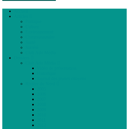
Accueil
Articles
Politique
Culture
Environnement
Communautaire
Santé
Société
Club Ado Média
Dossiers
Club Ado Média
Vidéo de présentation
Historique
Journal des jeunes citoyens
Rivière du Nord
2005
2006
2007
2008
2009
2010
2011
2012