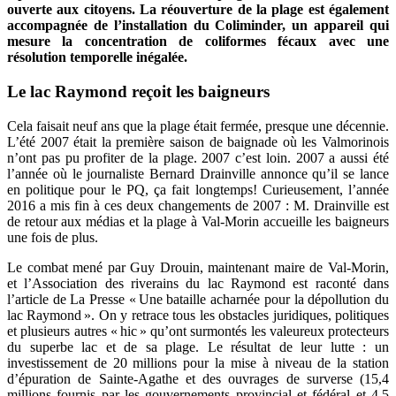
ouverte aux citoyens. La réouverture de la plage est également
accompagnée de l’installation du Coliminder, un appareil qui
mesure la concentration de coliformes fécaux avec une
résolution temporelle inégalée.
Le lac Raymond reçoit les baigneurs
Cela faisait neuf ans que la plage était fermée, presque une décennie.
L’été 2007 était la première saison de baignade où les Valmorinois
n’ont pas pu profiter de la plage. 2007 c’est loin. 2007 a aussi été
l’année où le journaliste Bernard Drainville annonce qu’il se lance
en politique pour le PQ, ça fait longtemps! Curieusement, l’année
2016 a mis fin à ces deux changements de 2007 : M. Drainville est
de retour aux médias et la plage à Val-Morin accueille les baigneurs
une fois de plus.
Le combat mené par Guy Drouin, maintenant maire de Val-Morin,
et l’Association des riverains du lac Raymond est raconté dans
l’article de La Presse « Une bataille acharnée pour la dépollution du
lac Raymond ». On y retrace tous les obstacles juridiques, politiques
et plusieurs autres « hic » qu’ont surmontés les valeureux protecteurs
du superbe lac et de sa plage. Le résultat de leur lutte : un
investissement de 20 millions pour la mise à niveau de la station
d’épuration de Sainte-Agathe et des ouvrages de surverse (15,4
millions fournis par les gouvernements provincial et fédéral et 4,5