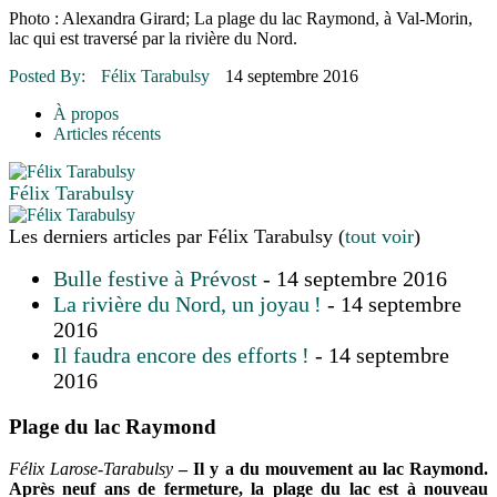
16 juillet 2026
|
Une Saint-Jean rassembleuse
Photo : Alexandra Girard; La plage du lac Raymond, à Val-Morin,
16 juillet 2026
|
CULTURE
lac qui est traversé par la rivière du Nord.
16 juillet 2026
|
POLITIQUE
16 juillet 2026
|
ENVIRONNEMENT
Posted By:
Félix Tarabulsy
14 septembre 2016
16 juillet 2026
|
COMMUNAUTAIRE
À propos
Articles récents
Félix Tarabulsy
Les derniers articles par Félix Tarabulsy
(
tout voir
)
Bulle festive à Prévost
- 14 septembre 2016
La rivière du Nord, un joyau !
- 14 septembre
2016
Il faudra encore des efforts !
- 14 septembre
2016
Plage du lac Raymond
Félix Larose-Tarabulsy
– Il y a du mouvement au lac Raymond.
Après neuf ans de fermeture, la plage du lac est à nouveau