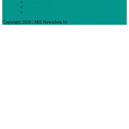
Archives Web
Archives papier
Cahier Vivez Prévost
Copyright 2026 | MH Newsdesk by
MH Themes