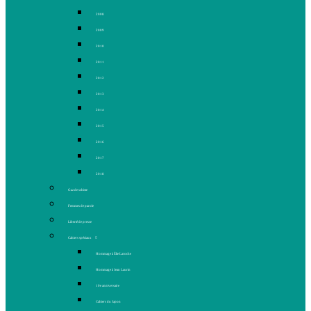
2008
2009
2010
2011
2012
2013
2014
2015
2016
2017
2018
Gaz de schiste
Femmes de parole
Liberté de presse
Cahiers spéciaux
Hommage à Élie Laroche
Hommage à Jean Laurin
10e anniversaire
Cahiers du Japon