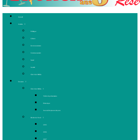
Accueil
Articles
Politique
Culture
Environnement
Communautaire
Santé
Société
Club Ado Média
Dossiers
Club Ado Média
Vidéo de présentation
Historique
Journal des jeunes citoyens
Rivière du Nord
2005
2006
2007