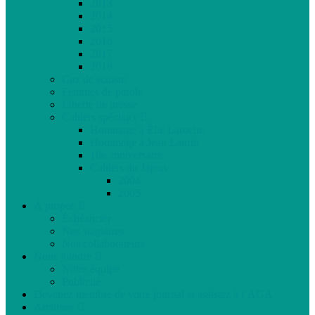
2013
2014
2015
2016
2017
2018
Gaz de schiste
Femmes de parole
Liberté de presse
Cahiers spéciaux
Hommage à Élie Laroche
Hommage à Jean Laurin
10e anniversaire
Cahiers du Japon
2004
2005
À propos
Échéancier
Nos stagiaires
Nos collaborateurs
Nous joindre
Notre équipe
Publicité
Devenez membre de votre journal et assistez à l’AGA
Archives