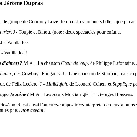
et Jérôme Dupras
le groupe de Courtney Love. Jérôme -Les premiers billets que j’ai ache
turier
. J - Toupie et Binou. (note : deux spectacles pour enfant).
 – Vanilla Ice.
 Vanilla Ice !
 d’aimer) ?
M-A – La chanson
Cœur de loup
, de Philippe Lafontaine.
’amour
, des Cowboys Fringants. J – Une chanson de Stromae, mais ça pou
r, de Félix Leclerc. J –
Hallelujah
, de Leonard Cohen, et
Supplique po
tager la scène?
M-A – Les sœurs Mc Garrigle. J – Georges Brassens.
rie-Annick est aussi l’auteure-compositrice-interprète de deux albums
tu es plus
Droit devant
!