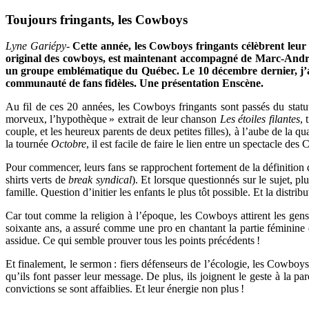
Toujours fringants, les Cowboys
Lyne Gariépy-
Cette année, les Cowboys fringants célèbrent leu
original des cowboys, est maintenant accompagné de Marc-André Br
un groupe emblématique du Québec. Le 10 décembre dernier, j’as
communauté de fans fidèles. Une présentation Enscène.
Au fil de ces 20 années, les Cowboys fringants sont passés du statut d
morveux, l’hypothèque » extrait de leur chanson
Les étoiles filantes
, 
couple, et les heureux parents de deux petites filles), à l’aube de la q
la tournée
Octobre
, il est facile de faire le lien entre un spectacle
Pour commencer, leurs fans se rapprochent fortement de la définition de
shirts verts de
break syndical
). Et lorsque questionnés sur le sujet, p
famille. Question d’initier les enfants le plus tôt possible. Et la dist
Car tout comme la religion à l’époque, les Cowboys attirent les ge
soixante ans, a assuré comme une pro en chantant la partie féminin
assidue. Ce qui semble prouver tous les points précédents !
Et finalement, le sermon : fiers défenseurs de l’écologie, les Cowbo
qu’ils font passer leur message. De plus, ils joignent le geste à la pa
convictions se sont affaiblies. Et leur énergie non plus !