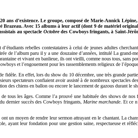
r 20 ans d’existence. Le groupe, composé de Marie-Annick Lépine
azeau. Avec 15 albums à leur actif (dont 9 de matériel original),
sistais au spectacle
Octobre
des Cowboys fringants, à Saint-Jérôme
’étudiants rebelles contestataires à celui de jeunes adultes cherchant l
tirée de l’album paru il y a une douzaine d’années, intitulé La grand-
uarantaine et vivant en banlieue, ils ont vieilli, comme nous tous, sans po
 des Cowboys et l’engouement pour les rassemblements religieux de l’époqu
 fidèle. En effet, lors du show du 10 décembre, une très grande partie d
lusieurs spectateurs confiaient avoir assisté à de nombreux spectacles de
ribution des chiens en ballon ou encore le lancement de gazous durant le 
ns de tous les âges. Comme l’a prouvé une habituée des shows de nos f
e du dernier succès des Cowboys fringants,
Marine marchande
. Et ce n
ys ont un moyen de rendre leur sermon attrayant en le chantant. La cha
role, ayant leur fondation pour une gestion saine, respectueuse et réflé