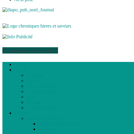
Association médias écris
Accueil
Articles
Politique
Culture
Environnement
Communautaire
Santé
Société
Club Ado Média
Dossiers
Club Ado Média
Vidéo de présentation
Historique