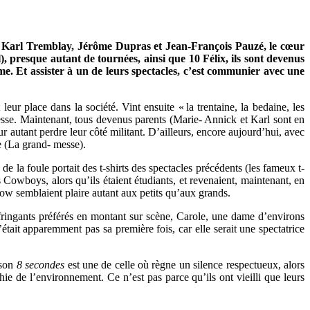
, Karl Tremblay, Jérôme Dupras et Jean-François Pauzé, le cœur
 presque autant de tournées, ainsi que 10 Félix, ils sont devenus
. Et assister à un de leurs spectacles, c’est communier avec une
eur place dans la société. Vint ensuite « la trentaine, la bedaine, les
messe. Maintenant, tous devenus parents (Marie- Annick et Karl sont en
ur autant perdre leur côté militant. D’ailleurs, encore aujourd’hui, avec
e (La grand- messe).
e la foule portait des t-shirts des spectacles précédents (les fameux t-
s Cowboys, alors qu’ils étaient étudiants, et revenaient, maintenant, en
show semblaient plaire autant aux petits qu’aux grands.
ringants préférés en montant sur scène, Carole, une dame d’environs
’était apparemment pas sa première fois, car elle serait une spectatrice
nson
8 secondes
est une de celle où règne un silence respectueux, alors
chie de l’environnement. Ce n’est pas parce qu’ils ont vieilli que leurs