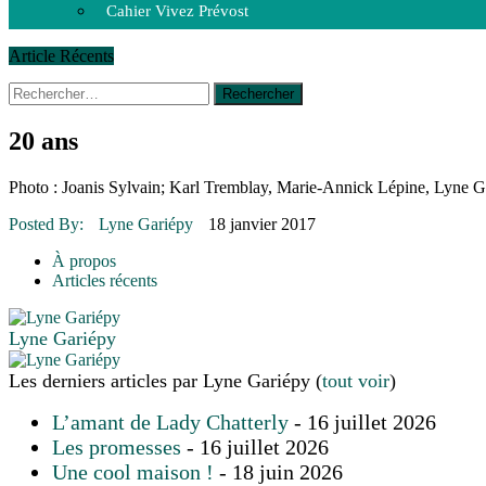
Cahier Vivez Prévost
Article Récents
Rechercher :
14 octobre 2015
|
La course de boîtes à savon du club Optimist
Le rendez-vous des bolides
30 juin 2015
|
Fantaisie et créativité en mode jeunesse
20 ans
16 juillet 2026
|
Une Saint-Jean rassembleuse
16 juillet 2026
|
CULTURE
Photo : Joanis Sylvain; Karl Tremblay, Marie-Annick Lépine, Lyne G
16 juillet 2026
|
POLITIQUE
16 juillet 2026
|
ENVIRONNEMENT
Posted By:
Lyne Gariépy
18 janvier 2017
16 juillet 2026
|
COMMUNAUTAIRE
À propos
Articles récents
Lyne Gariépy
Les derniers articles par Lyne Gariépy
(
tout voir
)
L’amant de Lady Chatterly
- 16 juillet 2026
Les promesses
- 16 juillet 2026
Une cool maison !
- 18 juin 2026