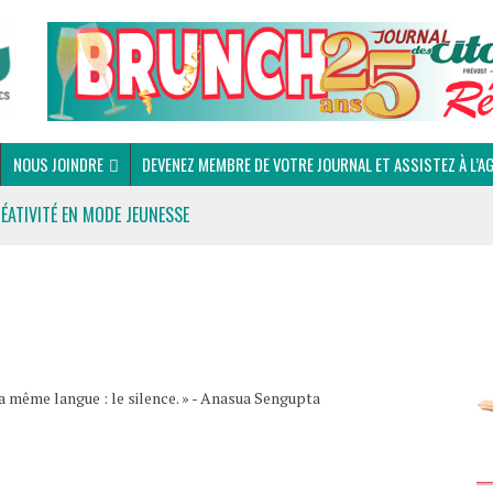
NOUS JOINDRE
DEVENEZ MEMBRE DE VOTRE JOURNAL ET ASSISTEZ À L’A
RÉATIVITÉ EN MODE JEUNESSE
a même langue : le silence. » - Anasua Sengupta
 DU CLUB OPTIMISTE DE PRÉVOST