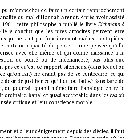
pas pu m’empêcher de faire un certain rapprochement
banalité du mal d’Hannah Arendt. Après avoir assisté
1961, cette philosophe a publié le livre
Eichmann à
Elle y conclut que les pires atrocités peuvent être
gens qui ne sont pas foncièrement malins ou stupides,
e certaine capacité de penser – une pensée qu’elle
pensée avec elle-même et qui donne naissance à la
uestion de bonté ou de méchanceté, pas plus que
ait pas ce qu’est ce rapport silencieux (dans lequel on
e qu’on fait) ne craint pas de se contredire, ce qui
e désir de justifier ce qu’il dit ou fait ».
Sans faire de
4
te, on pourrait quand même faire l’analogie entre le
t ordinaire, banal et quasi acceptable dans les cas où
sée critique et leur conscience morale.
ent et à leur dénigrement depuis des siècles, il faut