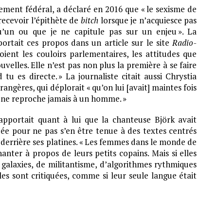
ment fédéral, a déclaré en 2016 que « le sexisme de
 recevoir l’épithète de
bitch
lorsque je n’acquiesce pas
un ou que je ne capitule pas sur un enjeu ». La
ortait ces propos dans un article sur le site
Radio-
ient les couloirs parlementaires, les attitudes que
elles. Elle n’est pas non plus la première à se faire
tu es directe. » La journaliste citait aussi Chrystia
angères, qui déplorait « qu’on lui [avait] maintes fois
n ne reproche jamais à un homme. »
pportait quant à lui que la chanteuse Björk avait
quée pour ne pas s’en être tenue à des textes centrés
t derrière ses platines. « Les femmes dans le monde de
nter à propos de leurs petits copains. Mais si elles
galaxies, de militantisme, d’algorithmes rythmiques
es sont critiquées, comme si leur seule langue était