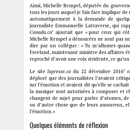
Ainsi, Michelle Rempel, députée du gouverne
tous les jours auquel je fais face implique de
automatiquement à la demande de quelqu’
journaliste Emmanuelle Latraverse, qui rapp
Canada.ca
ajoutait que « pour ceux qui côto
1
Michelle Rempel a dénoncées ne sont pas nouv
dire par un collègue : « Tu m’allumes quand 
Freeland, maintenant ministre des affaires étr
reproché d’avoir une voix stridente, ce qu’o
Le site
lapresse.ca
du 22 décembre 2016
ra
2
déploré que des journalistes l’avaient criti
sur l’émotion et avaient dit qu’elle se cachai
la musique sont autorisées à composer et cha
changent de sujet pour parler d’atomes, de 
ou d’autre chose que de leurs amoureux, ell
l’émotion. »
Quelques éléments de réflexion