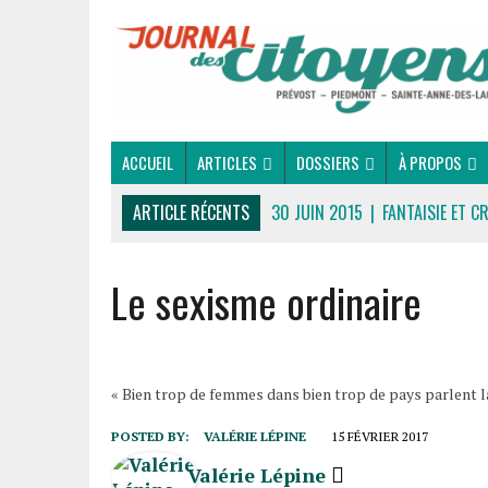
ACCUEIL
ARTICLES
DOSSIERS
À PROPOS
ARTICLE RÉCENTS
30 JUIN 2015
|
FANTAISIE ET C
16 JUILLET 2026
|
UNE SAINT-JEAN RASSEMBLEUSE
Le sexisme ordinaire
16 JUILLET 2026
|
CULTURE
16 JUILLET 2026
|
POLITIQUE
16 JUILLET 2026
|
ENVIRONNEMENT
16 JUILLET 2026
|
COMMUNAUTAIRE
« Bien trop de femmes dans bien trop de pays parlent l
14 OCTOBRE 2015
|
LA COURSE DE BOÎTES À SAVON
POSTED BY:
VALÉRIE LÉPINE
15 FÉVRIER 2017
LE RENDEZ-VOUS DES BOLIDES
Valérie Lépine