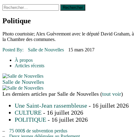
Rechercher :
14 octobre 2015
|
La course de boîtes à savon du club
Optimiste de Prévost
Le rendez-vous des bolides
Politique
30 juin 2015
|
Fantaisie et créativité en mode jeunesse
16 juillet 2026
|
Une Saint-Jean rassembleuse
Photo courtoisie; Alex Guèvremont avec le député David Graham, à
16 juillet 2026
|
CULTURE
la Chambre des communes.
16 juillet 2026
|
POLITIQUE
16 juillet 2026
|
ENVIRONNEMENT
Posted By:
Salle de Nouvelles
15 mars 2017
16 juillet 2026
|
COMMUNAUTAIRE
À propos
Articles récents
Salle de Nouvelles
Les derniers articles par Salle de Nouvelles
(
tout voir
)
Une Saint-Jean rassembleuse
- 16 juillet 2026
CULTURE
- 16 juillet 2026
POLITIQUE
- 16 juillet 2026
–
75 000$ de subvention perdus
–
Deux jeunes déléguées au Parlement