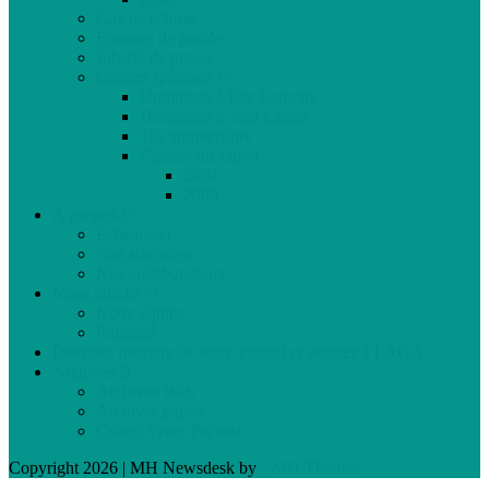
Gaz de schiste
Femmes de parole
Liberté de presse
Cahiers spéciaux
Hommage à Élie Laroche
Hommage à Jean Laurin
10e anniversaire
Cahiers du Japon
2004
2005
À propos
Échéancier
Nos stagiaires
Nos collaborateurs
Nous joindre
Notre équipe
Publicité
Devenez membre de votre journal et assistez à l’AGA
Archives
Archives Web
Archives papier
Cahier Vivez Prévost
Copyright 2026 | MH Newsdesk by
MH Themes