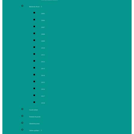
Rivière du Nord
2005
2006
2007
2008
2009
2010
2011
2012
2013
2014
2015
2016
2017
2018
Gaz de schiste
Femmes de parole
Liberté de presse
Cahiers spéciaux