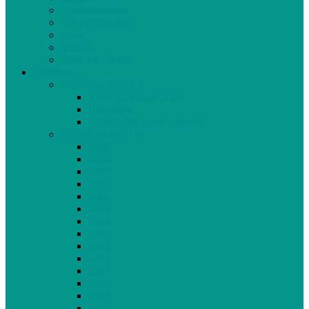
Environnement
Communautaire
Santé
Société
Club Ado Média
Dossiers
Club Ado Média
Vidéo de présentation
Historique
Journal des jeunes citoyens
Rivière du Nord
2005
2006
2007
2008
2009
2010
2011
2012
2013
2014
2015
2016
2017
2018