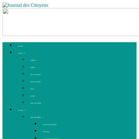
Accueil
Articles
Politique
Culture
Environnement
Communautaire
Santé
Société
Club Ado Média
Dossiers
Club Ado Média
Vidéo de présentation
Historique
Journal des jeunes citoyens