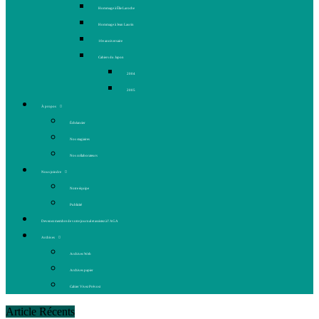
Hommage à Élie Laroche
Hommage à Jean Laurin
10e anniversaire
Cahiers du Japon
2004
2005
À propos
Échéancier
Nos stagiaires
Nos collaborateurs
Nous joindre
Notre équipe
Publicité
Devenez membre de votre journal et assistez à l’AGA
Archives
Archives Web
Archives papier
Cahier Vivez Prévost
Article Récents