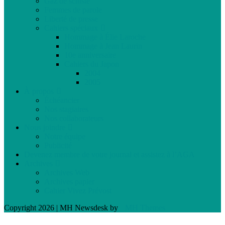
Gaz de schiste
Femmes de parole
Liberté de presse
Cahiers spéciaux
Hommage à Élie Laroche
Hommage à Jean Laurin
10e anniversaire
Cahiers du Japon
2004
2005
À propos
Échéancier
Nos stagiaires
Nos collaborateurs
Nous joindre
Notre équipe
Publicité
Devenez membre de votre journal et assistez à l’AGA
Archives
Archives Web
Archives papier
Cahier Vivez Prévost
Copyright 2026 | MH Newsdesk by
MH Themes