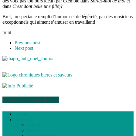
des voix pas toujours idéal (par exemple dans
Sortez-moi de moi
et
dans
C’est dont belle une fille
)?
Bref, un spectacle rempli d’humour et de légèreté, par des musiciens
exceptionnels qui aiment s’amuser en travaillant!
print
Previous post
Next post
Association médias écris
Accueil
Articles
Politique
Culture
Environnement