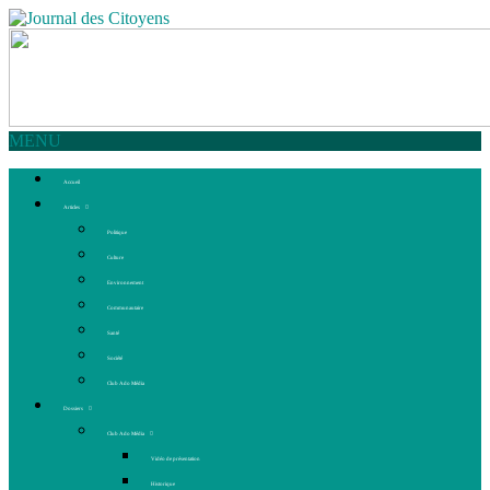
MENU
Accueil
Articles
Politique
Culture
Environnement
Communautaire
Santé
Société
Club Ado Média
Dossiers
Club Ado Média
Vidéo de présentation
Historique