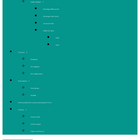
Cahiers spéciaux
Hommage à Élie Laroche
Hommage à Jean Laurin
10e anniversaire
Cahiers du Japon
2004
2005
À propos
Échéancier
Nos stagiaires
Nos collaborateurs
Nous joindre
Notre équipe
Publicité
Devenez membre de votre journal et assistez à l’AGA
Archives
Archives Web
Archives papier
Cahier Vivez Prévost