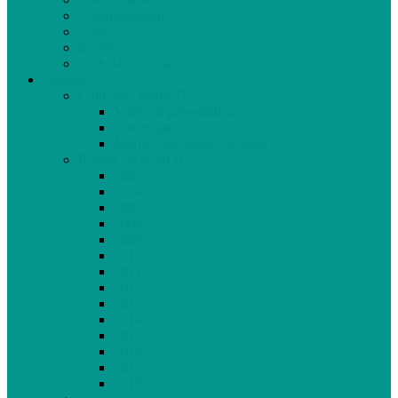
Communautaire
Santé
Société
Club Ado Média
Dossiers
Club Ado Média
Vidéo de présentation
Historique
Journal des jeunes citoyens
Rivière du Nord
2005
2006
2007
2008
2009
2010
2011
2012
2013
2014
2015
2016
2017
2018