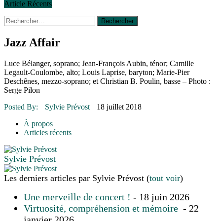
Article Récents
Rechercher :
30 juin 2015
|
Fantaisie et créativité en mode jeunesse
16 juillet 2026
|
Une Saint-Jean rassembleuse
16 juillet 2026
|
CULTURE
Jazz Affair
16 juillet 2026
|
POLITIQUE
16 juillet 2026
|
ENVIRONNEMENT
Luce Bélanger, soprano; Jean-François Aubin, ténor; Camille
16 juillet 2026
|
COMMUNAUTAIRE
Legault-Coulombe, alto; Louis Laprise, baryton; Marie-Pier
Deschênes, mezzo-soprano; et Christian B. Poulin, basse – Photo :
14 octobre 2015
|
La course de boîtes à savon du club Optimiste
Serge Pilon
de Prévost
Le rendez-vous des bolides
Posted By:
Sylvie Prévost
18 juillet 2018
À propos
Articles récents
Sylvie Prévost
Les derniers articles par Sylvie Prévost
(
tout voir
)
Une merveille de concert !
- 18 juin 2026
Virtuosité, compréhension et mémoire
- 22
janvier 2026