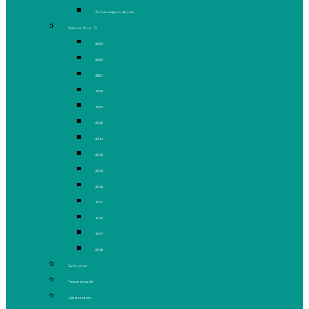
Journal des jeunes citoyens
Rivière du Nord
2005
2006
2007
2008
2009
2010
2011
2012
2013
2014
2015
2016
2017
2018
Gaz de schiste
Femmes de parole
Liberté de presse