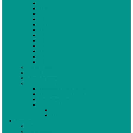
2007
2008
2009
2010
2011
2012
2013
2014
2015
2016
2017
2018
Gaz de schiste
Femmes de parole
Liberté de presse
Cahiers spéciaux
Hommage à Élie Laroche
Hommage à Jean Laurin
10e anniversaire
Cahiers du Japon
2004
2005
À propos
Échéancier
Nos stagiaires