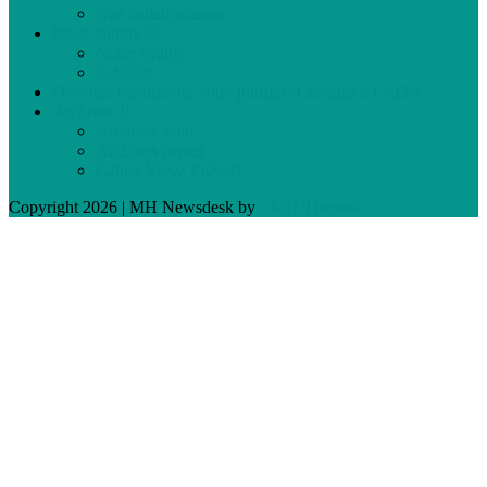
Nos collaborateurs
Nous joindre
Notre équipe
Publicité
Devenez membre de votre journal et assistez à l’AGA
Archives
Archives Web
Archives papier
Cahier Vivez Prévost
Copyright 2026 | MH Newsdesk by
MH Themes