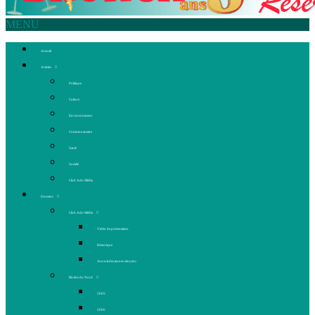
MENU
Accueil
Articles
Politique
Culture
Environnement
Communautaire
Santé
Société
Club Ado Média
Dossiers
Club Ado Média
Vidéo de présentation
Historique
Journal des jeunes citoyens
Rivière du Nord
2005
2006