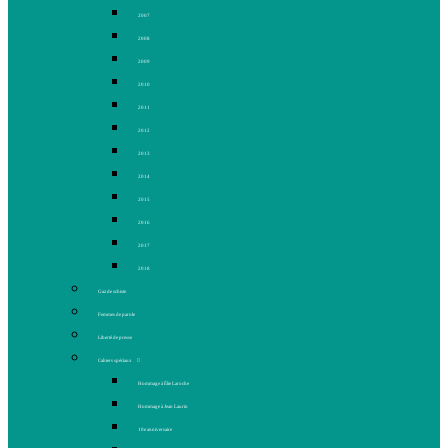
2007
2008
2009
2010
2011
2012
2013
2014
2015
2016
2017
2018
Gaz de schiste
Femmes de parole
Liberté de presse
Cahiers spéciaux
Hommage à Élie Laroche
Hommage à Jean Laurin
10e anniversaire