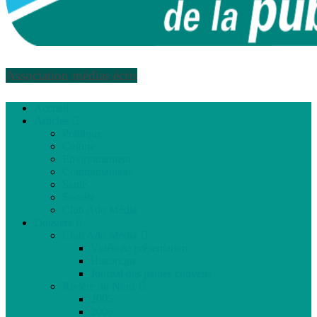
Association médias écris
Accueil
Articles
Politique
Culture
Environnement
Communautaire
Santé
Société
Club Ado Média
Dossiers
Club Ado Média
Vidéo de présentation
Historique
Journal des jeunes citoyens
Rivière du Nord
2005
2006