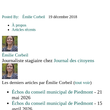
16 juillet 2026
|
POLITIQUE
16 juillet 2026
|
ENVIRONNEMENT
16 juillet 2026
|
COMMUNAUTAIRE
Posted By:
Émilie Corbeil
19 décembre 2018
14 octobre 2015
|
La course de boîtes à savon du club Optimiste
de Prévost
À propos
Le rendez-vous des bolides
Articles récents
Émilie Corbeil
Journaliste stagiaire
chez
Journal des citoyens
Les derniers articles par Émilie Corbeil
(
tout voir
)
Échos du conseil municipal de Piedmont
- 21
mai 2026
Échos du conseil municipal de Piedmont
- 15
avril 2026