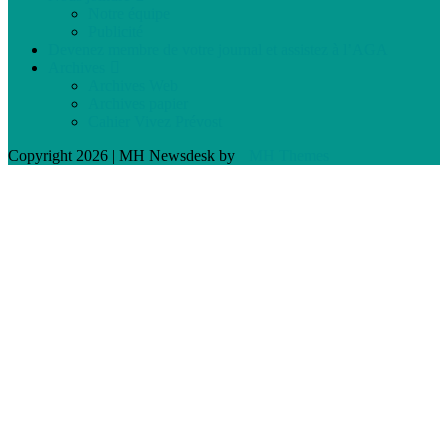
Notre équipe
Publicité
Devenez membre de votre journal et assistez à l’AGA
Archives
Archives Web
Archives papier
Cahier Vivez Prévost
Copyright 2026 | MH Newsdesk by
MH Themes