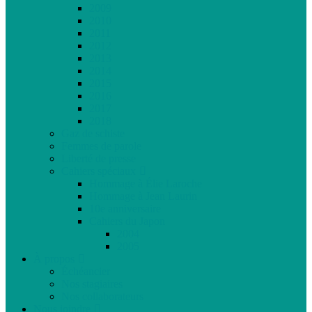
2009
2010
2011
2012
2013
2014
2015
2016
2017
2018
Gaz de schiste
Femmes de parole
Liberté de presse
Cahiers spéciaux
Hommage à Élie Laroche
Hommage à Jean Laurin
10e anniversaire
Cahiers du Japon
2004
2005
À propos
Échéancier
Nos stagiaires
Nos collaborateurs
Nous joindre