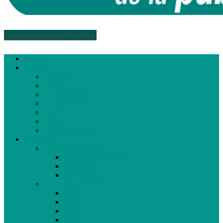
Association médias écris
Accueil
Articles
Politique
Culture
Environnement
Communautaire
Santé
Société
Club Ado Média
Dossiers
Club Ado Média
Vidéo de présentation
Historique
Journal des jeunes citoyens
Rivière du Nord
2005
2006
2007
2008