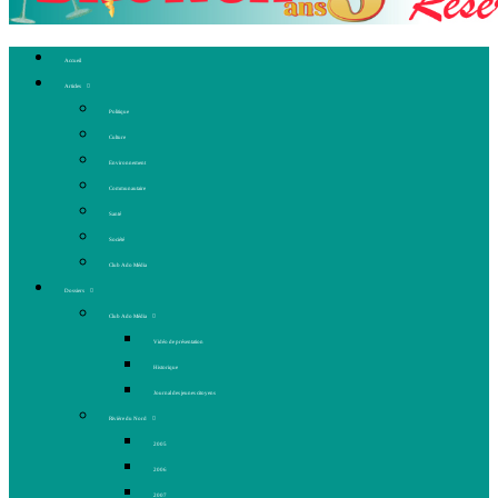
Accueil
Articles
Politique
Culture
Environnement
Communautaire
Santé
Société
Club Ado Média
Dossiers
Club Ado Média
Vidéo de présentation
Historique
Journal des jeunes citoyens
Rivière du Nord
2005
2006
2007