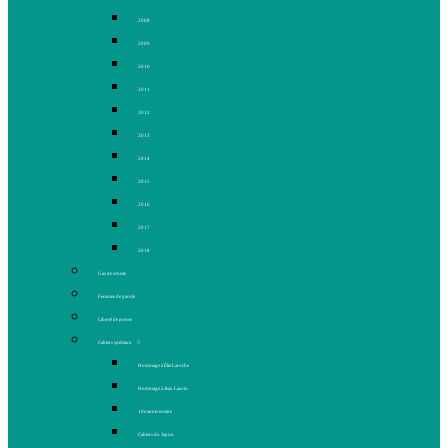
2008
2009
2010
2011
2012
2013
2014
2015
2016
2017
2018
Gaz de schiste
Femmes de parole
Liberté de presse
Cahiers spéciaux
Hommage à Élie Laroche
Hommage à Jean Laurin
10e anniversaire
Cahiers du Japon