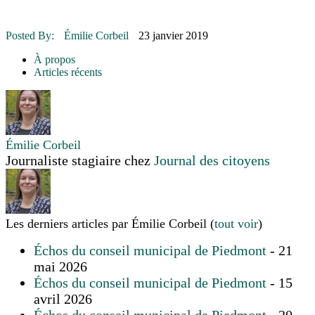
16 juillet 2026
|
Une Saint-Jean rassembleuse
16 juillet 2026
|
CULTURE
16 juillet 2026
|
POLITIQUE
Posted By:
Émilie Corbeil
23 janvier 2019
16 juillet 2026
|
ENVIRONNEMENT
16 juillet 2026
|
COMMUNAUTAIRE
À propos
Articles récents
Émilie Corbeil
Journaliste stagiaire
chez
Journal des citoyens
Les derniers articles par Émilie Corbeil
(
tout voir
)
Échos du conseil municipal de Piedmont
- 21
mai 2026
Échos du conseil municipal de Piedmont
- 15
avril 2026
Échos du conseil municipal de Piedmont
- 20