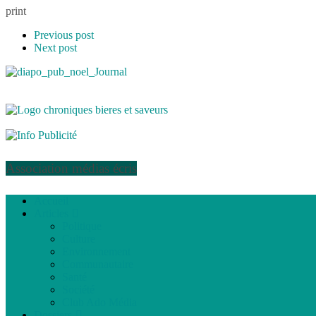
print
Previous post
Next post
Association médias écris
Accueil
Articles
Politique
Culture
Environnement
Communautaire
Santé
Société
Club Ado Média
Dossiers