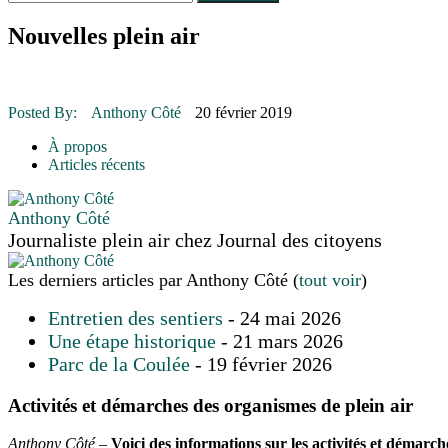
Le rendez-vous des bolides
30 juin 2015
|
Fantaisie et créativité en mode jeunesse
Nouvelles plein air
16 juillet 2026
|
Une Saint-Jean rassembleuse
16 juillet 2026
|
CULTURE
16 juillet 2026
|
POLITIQUE
16 juillet 2026
|
ENVIRONNEMENT
Posted By:
Anthony Côté
20 février 2019
16 juillet 2026
|
COMMUNAUTAIRE
À propos
Articles récents
Anthony Côté
Journaliste plein air
chez
Journal des citoyens
Les derniers articles par Anthony Côté
(
tout voir
)
Entretien des sentiers
- 24 mai 2026
Une étape historique
- 21 mars 2026
Parc de la Coulée
- 19 février 2026
Activités et démarches des organismes de plein air
Anthony Côté –
Voici des informations sur les activités et démarch