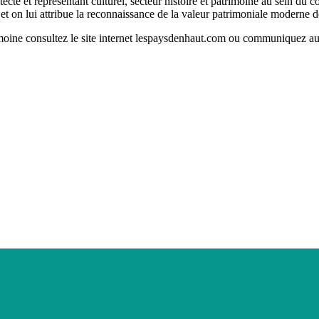
te et représentant culturel, secteur histoire et patrimoine au sein du
C et on lui attribue la reconnaissance de la valeur patrimoniale moderne 
rimoine consultez le site internet lespaysdenhaut.com ou communiquez 