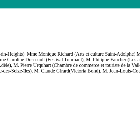
e de Prévost
rin-Heights), Mme Monique Richard (Arts et culture Saint-Adolphe) M.
 Mme Caroline Dusseault (Festival Tournant), M. Philippe Faucher (Le
e-Adèle), M. Pierre Urquhart (Chambre de commerce et touriste de la V
c-des-Seize-îles), M. Claude Girard(Victoria Bond), M. Jean-Louis-Cou