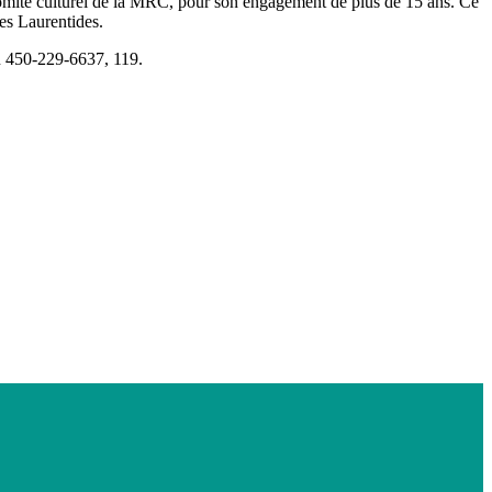
 comité culturel de la MRC, pour son engagement de plus de 15 ans. Ce
des Laurentides.
au 450-229-6637, 119.