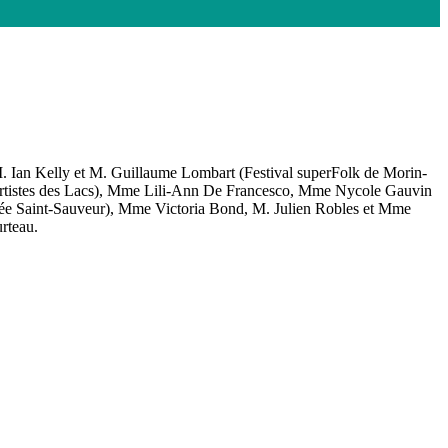
 Ian Kelly et M. Guillaume Lombart (Festival superFolk de Morin-
s artistes des Lacs), Mme Lili-Ann De Francesco, Mme Nycole Gauvin
allée Saint-Sauveur), Mme Victoria Bond, M. Julien Robles et Mme
rteau.