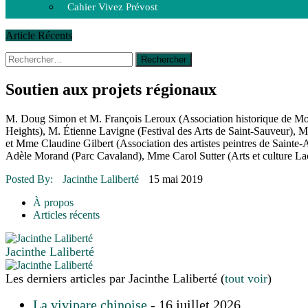
Cahier Vivez Prévost
Article Récents
Rechercher :
14 octobre 2015
|
La course de boîtes à savon du club Optimist
Le rendez-vous des bolides
30 juin 2015
|
Fantaisie et créativité en mode jeunesse
Soutien aux projets régionaux
16 juillet 2026
|
Une Saint-Jean rassembleuse
16 juillet 2026
|
CULTURE
M. Doug Simon et M. François Leroux (Association historique de Mo
16 juillet 2026
|
POLITIQUE
Heights), M. Étienne Lavigne (Festival des Arts de Saint-Sauveur),
16 juillet 2026
|
ENVIRONNEMENT
et Mme Claudine Gilbert (Association des artistes peintres de Saint
16 juillet 2026
|
COMMUNAUTAIRE
Adèle Morand (Parc Cavaland), Mme Carol Sutter (Arts et culture La
Posted By:
Jacinthe Laliberté
15 mai 2019
À propos
Articles récents
Jacinthe Laliberté
Les derniers articles par Jacinthe Laliberté
(
tout voir
)
La vivipare chinoise
- 16 juillet 2026