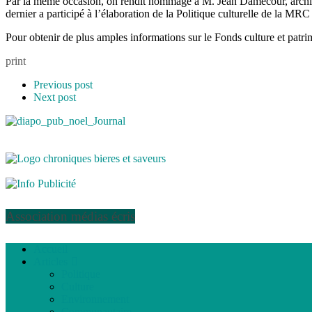
Par la même occasion, on rendit hommage à M. Jean Damecour, architec
dernier a participé à l’élaboration de la Politique culturelle de la MR
Pour obtenir de plus amples informations sur le Fonds culture et pat
print
Previous post
Next post
Association médias écris
Accueil
Articles
Politique
Culture
Environnement
Communautaire