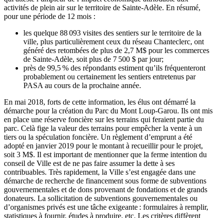
activités de plein air sur le territoire de Sainte-Adèle. En résumé,
pour une période de 12 mois :
les quelque 88 093 visites des sentiers sur le territoire de la
ville, plus particulièrement ceux du réseau Chanteclerc, ont
généré des retombées de plus de 2,7 M$ pour les commerces
de Sainte-Adèle, soit plus de 7 500 $ par jour;
près de 99,5 % des répondants estiment qu’ils fréquenteront
probablement ou certainement les sentiers entretenus par
PASA au cours de la prochaine année.
En mai 2018, forts de cette information, les élus ont démarré la
démarche pour la création du Parc du Mont Loup-Garou. Ils ont mis
en place une réserve foncière sur les terrains qui feraient partie du
parc. Celà fige la valeur des terrains pour empêcher la vente à un
tiers ou la spéculation foncière. Un règlement d’emprunt a été
adopté en janvier 2019 pour le montant à recueillir pour le projet,
soit 3 M$. Il est important de mentionner que la ferme intention du
conseil de Ville est de ne pas faire assumer la dette à ses
contribuables. Très rapidement, la Ville s’est engagée dans une
démarche de recherche de financement sous forme de subventions
gouvernementales et de dons provenant de fondations et de grands
donateurs. La sollicitation de subventions gouvernementales ou
d’organismes privés est une tâche exigeante : formulaires à remplir,
statistiques à fournir, études à produire, etc. Les critères diffèrent