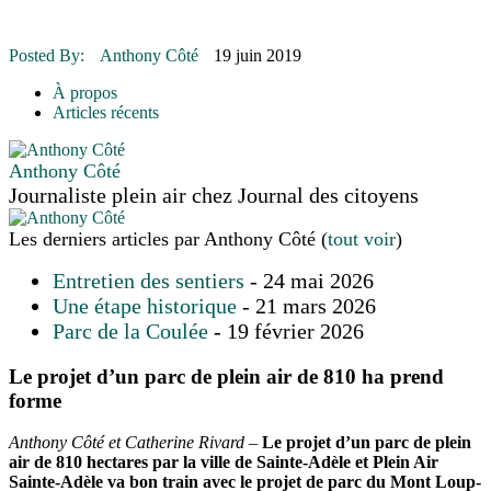
16 juillet 2026
|
Une Saint-Jean rassembleuse
16 juillet 2026
|
CULTURE
16 juillet 2026
|
POLITIQUE
Posted By:
Anthony Côté
19 juin 2019
16 juillet 2026
|
ENVIRONNEMENT
16 juillet 2026
|
COMMUNAUTAIRE
À propos
Articles récents
Anthony Côté
Journaliste plein air
chez
Journal des citoyens
Les derniers articles par Anthony Côté
(
tout voir
)
Entretien des sentiers
- 24 mai 2026
Une étape historique
- 21 mars 2026
Parc de la Coulée
- 19 février 2026
Le projet d’un parc de plein air de 810 ha prend
forme
Anthony Côté et Catherine Rivard –
Le projet d’un parc de plein
air de 810 hectares par la ville de Sainte-Adèle et Plein Air
Sainte-Adèle va bon train avec le projet de parc du Mont Loup-