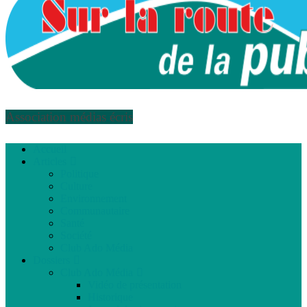
Association médias écris
Accueil
Articles
Politique
Culture
Environnement
Communautaire
Santé
Société
Club Ado Média
Dossiers
Club Ado Média
Vidéo de présentation
Historique