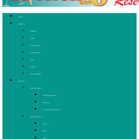
Accueil
Articles
Politique
Culture
Environnement
Communautaire
Santé
Société
Club Ado Média
Dossiers
Club Ado Média
Vidéo de présentation
Historique
Journal des jeunes citoyens
Rivière du Nord
2005
2006
2007