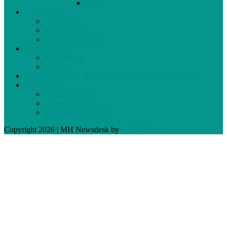
2005
À propos
Échéancier
Nos stagiaires
Nos collaborateurs
Nous joindre
Notre équipe
Publicité
Devenez membre de votre journal et assistez à l’AGA
Archives
Archives Web
Archives papier
Cahier Vivez Prévost
Copyright 2026 | MH Newsdesk by
MH Themes