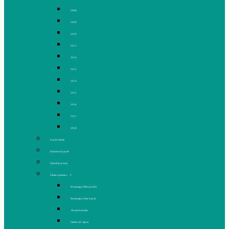
2008
2009
2010
2011
2012
2013
2014
2015
2016
2017
2018
Gaz de schiste
Femmes de parole
Liberté de presse
Cahiers spéciaux
Hommage à Élie Laroche
Hommage à Jean Laurin
10e anniversaire
Cahiers du Japon