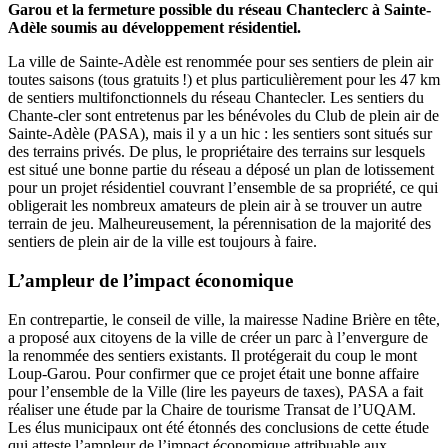
Garou et la fermeture possible du réseau Chanteclerc à Sainte-
Adèle soumis au développement résidentiel.
La ville de Sainte-Adèle est renommée pour ses sentiers de plein air
toutes saisons (tous gratuits !) et plus particulièrement pour les 47 km
de sentiers multifonctionnels du réseau Chantecler. Les sentiers du
Chante-cler sont entretenus par les bénévoles du Club de plein air de
Sainte-Adèle (PASA), mais il y a un hic : les sentiers sont situés sur
des terrains privés. De plus, le propriétaire des terrains sur lesquels
est situé une bonne partie du réseau a déposé un plan de lotissement
pour un projet résidentiel couvrant l’ensemble de sa propriété, ce qui
obligerait les nombreux amateurs de plein air à se trouver un autre
terrain de jeu. Malheureusement, la pérennisation de la majorité des
sentiers de plein air de la ville est toujours à faire.
L’ampleur de l’impact économique
En contrepartie, le conseil de ville, la mairesse Nadine Brière en tête,
a proposé aux citoyens de la ville de créer un parc à l’envergure de
la renommée des sentiers existants. Il protégerait du coup le mont
Loup-Garou. Pour confirmer que ce projet était une bonne affaire
pour l’ensemble de la Ville (lire les payeurs de taxes), PASA a fait
réaliser une étude par la Chaire de tourisme Transat de l’UQAM.
Les élus municipaux ont été étonnés des conclusions de cette étude
qui atteste l’ampleur de l’impact économique attribuable aux