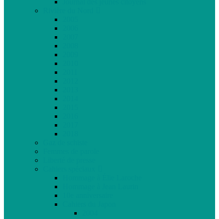
Journal des jeunes citoyens
Rivière du Nord
2005
2006
2007
2008
2009
2010
2011
2012
2013
2014
2015
2016
2017
2018
Gaz de schiste
Femmes de parole
Liberté de presse
Cahiers spéciaux
Hommage à Élie Laroche
Hommage à Jean Laurin
10e anniversaire
Cahiers du Japon
2004