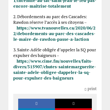
1/incendie-au-lac-saint-jean-le-feu-pas-
encore-maitrise-totalement
2. Débordements au parc des Cascades:
Rawdon réserve l’accès à ses citoyens –
https://www.tvanouvelles.ca/2020/06/2
2/debordements-au-parc-des-cascades-
le-maire-de-rawdon-passe-a-laction
3. Sainte-Adèle obligée d’appeler la SQ pour
expulser des baigneurs –
https://www.cime.fm/nouvelles/faits-
divers/315907/chutes-saintemarguerite-
sainte-adele-obligee-dappeler-la-sq-
pour-expulser-des-baigneurs
print