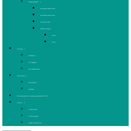
Cahiers spéciaux
Hommage à Élie Laroche
Hommage à Jean Laurin
10e anniversaire
Cahiers du Japon
2004
2005
À propos
Échéancier
Nos stagiaires
Nos collaborateurs
Nous joindre
Notre équipe
Publicité
Devenez membre de votre journal et assistez à l’AGA
Archives
Archives Web
Archives papier
Cahier Vivez Prévost