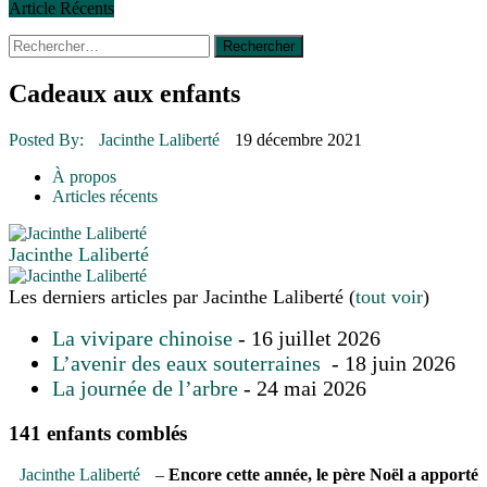
Article Récents
Rechercher :
30 juin 2015
|
Fantaisie et créativité en mode jeunesse
16 juillet 2026
|
Une Saint-Jean rassembleuse
16 juillet 2026
|
CULTURE
Cadeaux aux enfants
16 juillet 2026
|
POLITIQUE
16 juillet 2026
|
ENVIRONNEMENT
Posted By:
Jacinthe Laliberté
19 décembre 2021
16 juillet 2026
|
COMMUNAUTAIRE
À propos
14 octobre 2015
|
La course de boîtes à savon du club Optimiste
Articles récents
de Prévost
Le rendez-vous des bolides
Jacinthe Laliberté
Les derniers articles par Jacinthe Laliberté
(
tout voir
)
La vivipare chinoise
- 16 juillet 2026
L’avenir des eaux souterraines
- 18 juin 2026
La journée de l’arbre
- 24 mai 2026
141 enfants comblés
Jacinthe Laliberté
–
Encore cette année, le père Noël a apporté