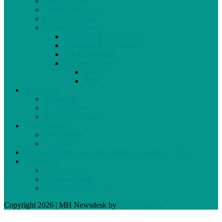
Gaz de schiste
Femmes de parole
Liberté de presse
Cahiers spéciaux
Hommage à Élie Laroche
Hommage à Jean Laurin
10e anniversaire
Cahiers du Japon
2004
2005
À propos
Échéancier
Nos stagiaires
Nos collaborateurs
Nous joindre
Notre équipe
Publicité
Devenez membre de votre journal et assistez à l’AGA
Archives
Archives Web
Archives papier
Cahier Vivez Prévost
Copyright 2026 | MH Newsdesk by
MH Themes