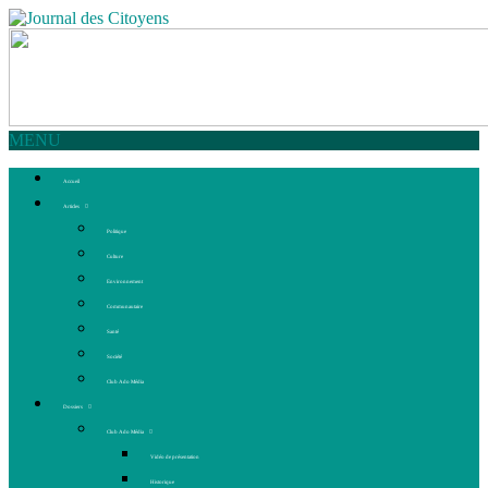
MENU
Accueil
Articles
Politique
Culture
Environnement
Communautaire
Santé
Société
Club Ado Média
Dossiers
Club Ado Média
Vidéo de présentation
Historique