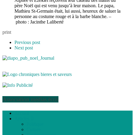
Alphée et Ezékiel reçoivent leur cadeau des mains du
père Noël qui est venu jusqu’à leur maison. Le papa,
Mathieu St-Germain était, lui aussi, heureux de saluer la
personne au costume rouge et à la barbe blanche. –
photo : Jacinthe Laliberté
print
Previous post
Next post
Association médias écris
Accueil
Articles
Politique
Culture
Environnement