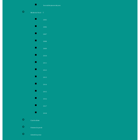
Journal des jeunes citoyens
Rivière du Nord
2005
2006
2007
2008
2009
2010
2011
2012
2013
2014
2015
2016
2017
2018
Gaz de schiste
Femmes de parole
Liberté de presse