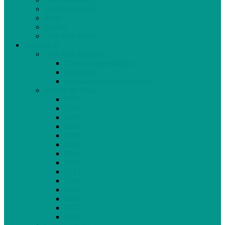
Communautaire
Santé
Société
Club Ado Média
Dossiers
Club Ado Média
Vidéo de présentation
Historique
Journal des jeunes citoyens
Rivière du Nord
2005
2006
2007
2008
2009
2010
2011
2012
2013
2014
2015
2016
2017
2018