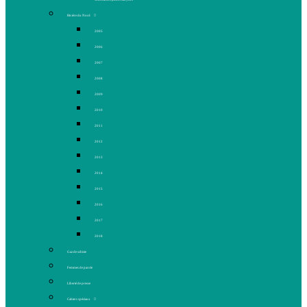
Rivière du Nord
2005
2006
2007
2008
2009
2010
2011
2012
2013
2014
2015
2016
2017
2018
Gaz de schiste
Femmes de parole
Liberté de presse
Cahiers spéciaux