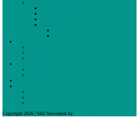
Cahiers spéciaux
Hommage à Élie Laroche
Hommage à Jean Laurin
10e anniversaire
Cahiers du Japon
2004
2005
À propos
Échéancier
Nos stagiaires
Nos collaborateurs
Nous joindre
Notre équipe
Publicité
Devenez membre de votre journal et assistez à l’AGA
Archives
Archives Web
Archives papier
Cahier Vivez Prévost
Copyright 2026 | MH Newsdesk by
MH Themes