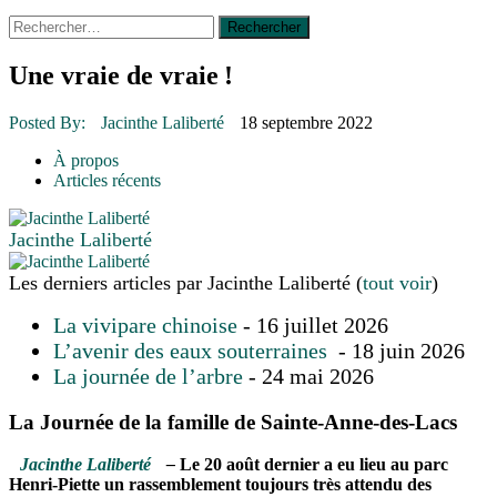
Rechercher :
14 octobre 2015
|
La course de boîtes à savon du club
Optimiste de Prévost
Le rendez-vous des bolides
Une vraie de vraie !
30 juin 2015
|
Fantaisie et créativité en mode jeunesse
16 juillet 2026
|
Une Saint-Jean rassembleuse
Posted By:
Jacinthe Laliberté
18 septembre 2022
16 juillet 2026
|
CULTURE
16 juillet 2026
|
POLITIQUE
À propos
16 juillet 2026
|
ENVIRONNEMENT
Articles récents
16 juillet 2026
|
COMMUNAUTAIRE
Jacinthe Laliberté
Les derniers articles par Jacinthe Laliberté
(
tout voir
)
La vivipare chinoise
- 16 juillet 2026
L’avenir des eaux souterraines
- 18 juin 2026
La journée de l’arbre
- 24 mai 2026
La Journée de la famille de Sainte-Anne-des-Lacs
Jacinthe Laliberté
–
Le 20 août dernier a eu lieu au parc
Henri-Piette un rassemblement toujours très attendu des