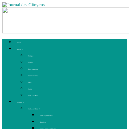
Accueil
Articles
Politique
Culture
Environnement
Communautaire
Santé
Société
Club Ado Média
Dossiers
Club Ado Média
Vidéo de présentation
Historique
Journal des jeunes citoyens