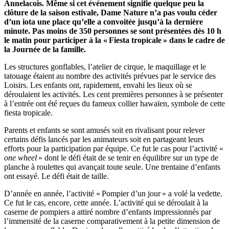
Annelacois. Même si cet événement signifie quelque peu la
clôture de la saison estivale, Dame Nature n’a pas voulu céder
d’un iota une place qu’elle a convoitée jusqu’à la dernière
minute. Pas moins de 350 personnes se sont présentées dès 10 h
le matin pour participer à la « Fiesta tropicale » dans le cadre de
la Journée de la famille.
Les structures gonflables, l’atelier de cirque, le maquillage et le
tatouage étaient au nombre des activités prévues par le service des
Loisirs. Les enfants ont, rapidement, envahi les lieux où se
déroulaient les activités. Les cent premières personnes à se présenter
à l’entrée ont été reçues du fameux collier hawaïen, symbole de cette
fiesta tropicale.
Parents et enfants se sont amusés soit en rivalisant pour relever
certains défis lancés par les animateurs soit en partageant leurs
efforts pour la participation par équipe. Ce fut le cas pour l’activité «
one wheel
» dont le défi était de se tenir en équilibre sur un type de
planche à roulettes qui avançait toute seule. Une trentaine d’enfants
ont essayé. Le défi était de taille.
D’année en année, l’activité « Pompier d’un jour » a volé la vedette.
Ce fut le cas, encore, cette année. L’activité qui se déroulait à la
caserne de pompiers a attiré nombre d’enfants impressionnés par
l’immensité de la caserne comparativement à la petite dimension de