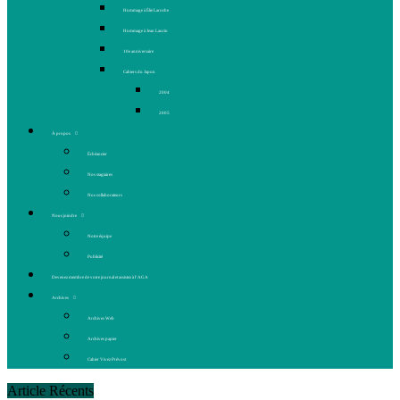
Hommage à Élie Laroche
Hommage à Jean Laurin
10e anniversaire
Cahiers du Japon
2004
2005
À propos
Échéancier
Nos stagiaires
Nos collaborateurs
Nous joindre
Notre équipe
Publicité
Devenez membre de votre journal et assistez à l’AGA
Archives
Archives Web
Archives papier
Cahier Vivez Prévost
Article Récents