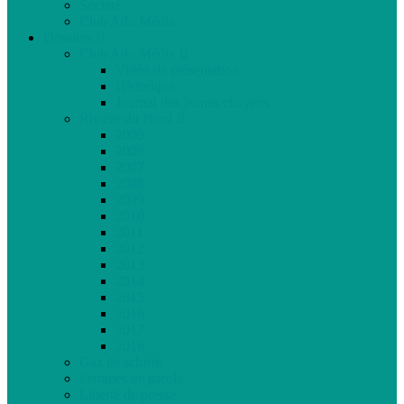
Société
Club Ado Média
Dossiers
Club Ado Média
Vidéo de présentation
Historique
Journal des jeunes citoyens
Rivière du Nord
2005
2006
2007
2008
2009
2010
2011
2012
2013
2014
2015
2016
2017
2018
Gaz de schiste
Femmes de parole
Liberté de presse