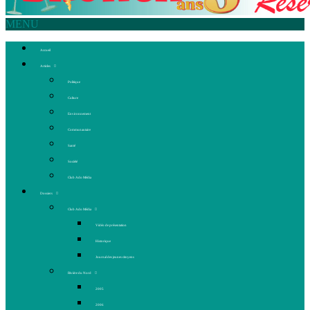
MENU
Accueil
Articles
Politique
Culture
Environnement
Communautaire
Santé
Société
Club Ado Média
Dossiers
Club Ado Média
Vidéo de présentation
Historique
Journal des jeunes citoyens
Rivière du Nord
2005
2006