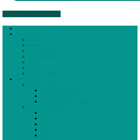
Association médias écris
Accueil
Articles
Politique
Culture
Environnement
Communautaire
Santé
Société
Club Ado Média
Dossiers
Club Ado Média
Vidéo de présentation
Historique
Journal des jeunes citoyens
Rivière du Nord
2005
2006
2007
2008
2009