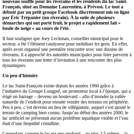
nouveau souffle pour les riverains et les résidents du lac Saint-
François, situé au Domaine Laurentien, à Prévost. Le tout a
débuté par un petit groupe Facebook discrètement mis en ligne
par Éric Trépanier (un riverain). À la suite de plusieurs
démarches qui ont porté fruit, le projet a rapidement fait «
boule de neige » au cours de l’été.
Il faut souligner que Joey Leckman, conseiller municipal pour le
secteur, a été l’élément catalyseur pour mobiliser les gens. En effet,
après avoir organisé une première rencontre avec une dizaine de
riverains, il a approché les autorités municipales pour faire parvenir à
tous les riverains une lettre d’invitation à une rencontre des plus
dynamiques.
Un peu d’histoire
Le lac Saint-François existe depuis les années 1960 grâce à
l’initiative du Groupe Longpré, un promoteur local à l’époque, qui a
érigé un barrage – devenu un boulevard – afin d’inonder la vallée
naturelle de l’endroit pour ensuite vendre des terrains en périphérie.
Peu à peu, c’est devenu un lieu de villégiature, auquel s’est ajouté le
terrain de camping bien connu. Jusqu’au début des années 2000, le
lac artificiel ne présentait aucun problème aquatique visible et l’eau
était d’une limpidité cristalline.
Cependant, comme le lac est peu profond – au plus 2,5 mètres -, la