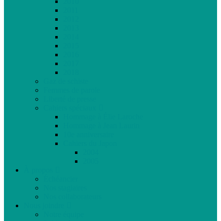
2010
2011
2012
2013
2014
2015
2016
2017
2018
Gaz de schiste
Femmes de parole
Liberté de presse
Cahiers spéciaux
Hommage à Élie Laroche
Hommage à Jean Laurin
10e anniversaire
Cahiers du Japon
2004
2005
À propos
Échéancier
Nos stagiaires
Nos collaborateurs
Nous joindre
Notre équipe