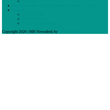
Publicité
Devenez membre de votre journal et assistez à l’AGA
Archives
Archives Web
Archives papier
Cahier Vivez Prévost
Copyright 2026 | MH Newsdesk by
MH Themes