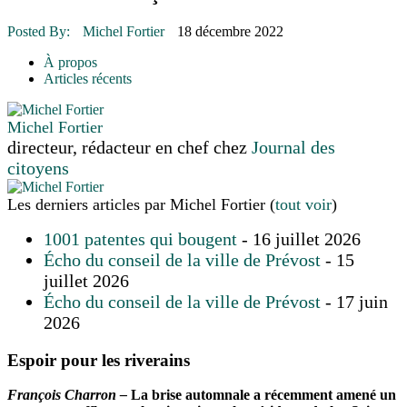
16 juillet 2026
|
POLITIQUE
16 juillet 2026
|
ENVIRONNEMENT
Posted By:
Michel Fortier
18 décembre 2022
16 juillet 2026
|
COMMUNAUTAIRE
À propos
14 octobre 2015
|
La course de boîtes à savon du club Optimiste
Articles récents
de Prévost
Le rendez-vous des bolides
Michel Fortier
directeur, rédacteur en chef
chez
Journal des
citoyens
Les derniers articles par Michel Fortier
(
tout voir
)
1001 patentes qui bougent
- 16 juillet 2026
Écho du conseil de la ville de Prévost
- 15
juillet 2026
Écho du conseil de la ville de Prévost
- 17 juin
2026
Espoir pour les riverains
François Charron –
La brise automnale a récemment amené un