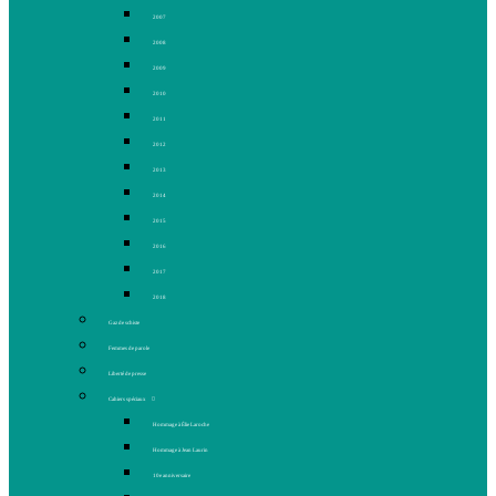
2007
2008
2009
2010
2011
2012
2013
2014
2015
2016
2017
2018
Gaz de schiste
Femmes de parole
Liberté de presse
Cahiers spéciaux
Hommage à Élie Laroche
Hommage à Jean Laurin
10e anniversaire