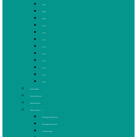
2007
2008
2009
2010
2011
2012
2013
2014
2015
2016
2017
2018
Gaz de schiste
Femmes de parole
Liberté de presse
Cahiers spéciaux
Hommage à Élie Laroche
Hommage à Jean Laurin
10e anniversaire