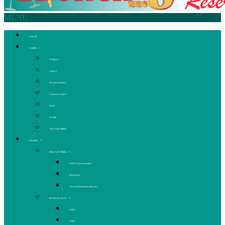
MENU
Accueil
Articles
Politique
Culture
Environnement
Communautaire
Santé
Société
Club Ado Média
Dossiers
Club Ado Média
Vidéo de présentation
Historique
Journal des jeunes citoyens
Rivière du Nord
2005
2006