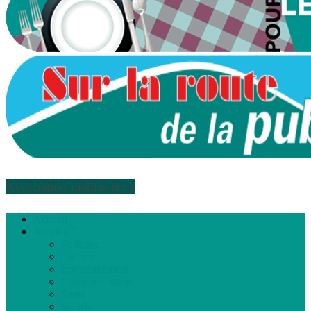
Association médias écris
Accueil
Articles
Politique
Culture
Environnement
Communautaire
Santé
Société