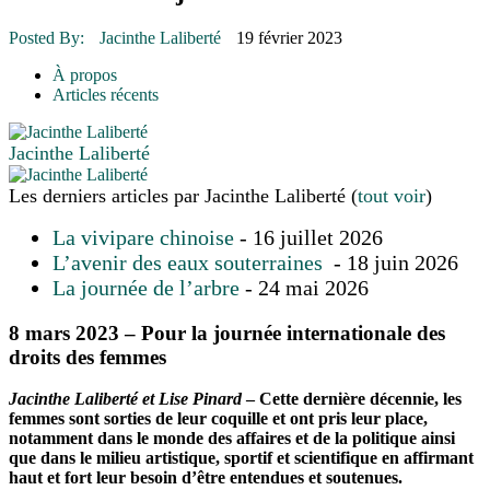
16 juillet 2026
|
POLITIQUE
16 juillet 2026
|
ENVIRONNEMENT
Posted By:
Jacinthe Laliberté
19 février 2023
16 juillet 2026
|
COMMUNAUTAIRE
À propos
14 octobre 2015
|
La course de boîtes à savon du club Optimiste
Articles récents
de Prévost
Le rendez-vous des bolides
Jacinthe Laliberté
Les derniers articles par Jacinthe Laliberté
(
tout voir
)
La vivipare chinoise
- 16 juillet 2026
L’avenir des eaux souterraines
- 18 juin 2026
La journée de l’arbre
- 24 mai 2026
8 mars 2023 – Pour la journée internationale des
droits des femmes
Jacinthe Laliberté et Lise Pinard
– Cette dernière décennie, les
femmes sont sorties de leur coquille et ont pris leur place,
notamment dans le monde des affaires et de la politique ainsi
que dans le milieu artistique, sportif et scientifique en affirmant
haut et fort leur besoin d’être entendues et soutenues.