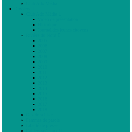
Club Ado Média
Dossiers
Club Ado Média
Vidéo de présentation
Historique
Journal des jeunes citoyens
Rivière du Nord
2005
2006
2007
2008
2009
2010
2011
2012
2013
2014
2015
2016
2017
2018
Gaz de schiste
Femmes de parole
Liberté de presse
Cahiers spéciaux