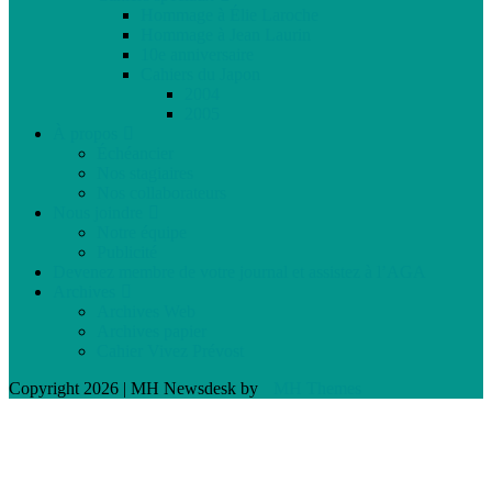
Hommage à Élie Laroche
Hommage à Jean Laurin
10e anniversaire
Cahiers du Japon
2004
2005
À propos
Échéancier
Nos stagiaires
Nos collaborateurs
Nous joindre
Notre équipe
Publicité
Devenez membre de votre journal et assistez à l’AGA
Archives
Archives Web
Archives papier
Cahier Vivez Prévost
Copyright 2026 | MH Newsdesk by
MH Themes