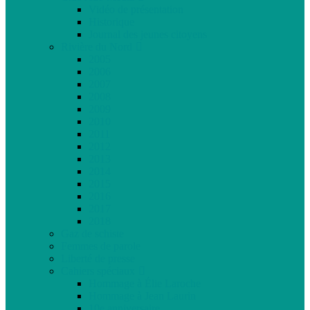
Vidéo de présentation
Historique
Journal des jeunes citoyens
Rivière du Nord
2005
2006
2007
2008
2009
2010
2011
2012
2013
2014
2015
2016
2017
2018
Gaz de schiste
Femmes de parole
Liberté de presse
Cahiers spéciaux
Hommage à Élie Laroche
Hommage à Jean Laurin
10e anniversaire