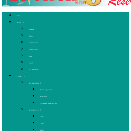
Accueil
Articles
Politique
Culture
Environnement
Communautaire
Santé
Société
Club Ado Média
Dossiers
Club Ado Média
Vidéo de présentation
Historique
Journal des jeunes citoyens
Rivière du Nord
2005
2006
2007