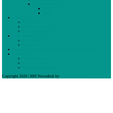
Cahiers du Japon
2004
2005
À propos
Échéancier
Nos stagiaires
Nos collaborateurs
Nous joindre
Notre équipe
Publicité
Devenez membre de votre journal et assistez à l’AGA
Archives
Archives Web
Archives papier
Cahier Vivez Prévost
Copyright 2026 | MH Newsdesk by
MH Themes