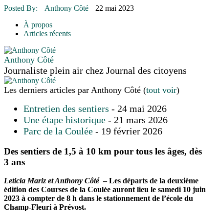
16 juillet 2026
|
Une Saint-Jean rassembleuse
Posted By:
Anthony Côté
22 mai 2023
16 juillet 2026
|
CULTURE
16 juillet 2026
|
POLITIQUE
À propos
16 juillet 2026
|
ENVIRONNEMENT
Articles récents
16 juillet 2026
|
COMMUNAUTAIRE
Anthony Côté
Journaliste plein air
chez
Journal des citoyens
Les derniers articles par Anthony Côté
(
tout voir
)
Entretien des sentiers
- 24 mai 2026
Une étape historique
- 21 mars 2026
Parc de la Coulée
- 19 février 2026
Des sentiers de 1,5 à 10 km pour tous les âges, dès
3 ans
Leticia Mariz et Anthony Côté
– Les départs de la deuxième
édition des Courses de la Coulée auront lieu le samedi 10 juin
2023 à compter de 8 h dans le stationnement de l’école du
Champ-Fleuri à Prévost.