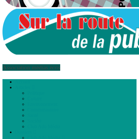
Association médias écris
Accueil
Articles
Politique
Culture
Environnement
Communautaire
Santé
Société
Club Ado Média
Dossiers
Club Ado Média