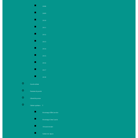
2008
2009
2010
2011
2012
2013
2014
2015
2016
2017
2018
Gaz de schiste
Femmes de parole
Liberté de presse
Cahiers spéciaux
Hommage à Élie Laroche
Hommage à Jean Laurin
10e anniversaire
Cahiers du Japon