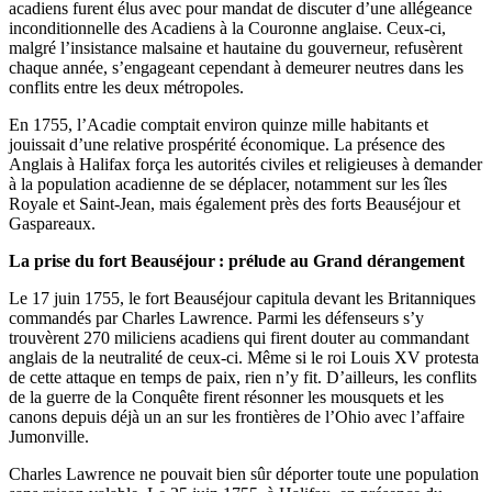
acadiens furent élus avec pour mandat de discuter d’une allégeance
inconditionnelle des Acadiens à la Couronne anglaise. Ceux-ci,
malgré l’insistance malsaine et hautaine du gouverneur, refusèrent
chaque année, s’engageant cependant à demeurer neutres dans les
conflits entre les deux métropoles.
En 1755, l’Acadie comptait environ quinze mille habitants et
jouissait d’une relative prospérité économique. La présence des
Anglais à Halifax força les autorités civiles et religieuses à demander
à la population acadienne de se déplacer, notamment sur les îles
Royale et Saint-Jean, mais également près des forts Beauséjour et
Gaspareaux.
La prise du fort Beauséjour : prélude au Grand dérangement
Le 17 juin 1755, le fort Beauséjour capitula devant les Britanniques
commandés par Charles Lawrence. Parmi les défenseurs s’y
trouvèrent 270 miliciens acadiens qui firent douter au commandant
anglais de la neutralité de ceux-ci. Même si le roi Louis XV protesta
de cette attaque en temps de paix, rien n’y fit. D’ailleurs, les conflits
de la guerre de la Conquête firent résonner les mousquets et les
canons depuis déjà un an sur les frontières de l’Ohio avec l’affaire
Jumonville.
Charles Lawrence ne pouvait bien sûr déporter toute une population