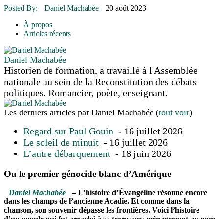
16 juillet 2026
|
Une Saint-Jean rassembleuse
Posted By:
Daniel Machabée
20 août 2023
16 juillet 2026
|
CULTURE
16 juillet 2026
|
POLITIQUE
À propos
16 juillet 2026
|
ENVIRONNEMENT
Articles récents
16 juillet 2026
|
COMMUNAUTAIRE
Daniel Machabée
Historien de formation, a travaillé à l'Assemblée
nationale au sein de la Reconstitution des débats
politiques. Romancier, poète, enseignant.
Les derniers articles par Daniel Machabée
(
tout voir
)
Regard sur Paul Gouin
- 16 juillet 2026
Le soleil de minuit
- 16 juillet 2026
L’autre débarquement
- 18 juin 2026
Ou le premier génocide blanc d’Amérique
Daniel Machabée
– L’histoire d’Évangéline résonne encore
dans les champs de l’ancienne Acadie. Et comme dans la
chanson, son souvenir dépasse les frontières. Voici l’histoire
d’un peuple qui fut arraché à sa terre sans ménagement au nom