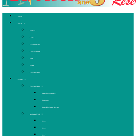
Accueil
Articles
Politique
Culture
Environnement
Communautaire
Santé
Société
Club Ado Média
Dossiers
Club Ado Média
Vidéo de présentation
Historique
Journal des jeunes citoyens
Rivière du Nord
2005
2006
2007