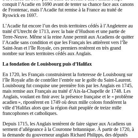
conquit l’Acadie en 1690 avant de tenter sa chance face aux canons
de Frontenac, mais l’Acadie fut remise à la France au traité de
Ryswick en 1697.
L’Acadie fut encore l’un des trois territoires cédés à l’Angleterre au
traité d’Utrecht de 1713, avec la baie d’Hudson et une partie de
Terre-Neuve. Même si la reine Anne permit aux Acadiens de quitter
l’Acadie sans condition et que les Français les attirèrent vers l’île
Saint-Jean et l’île Royale, ces premiers restèrent en très grand
nombre sur leurs territoires cédés aux Anglais.
La fondation de Louisbourg puis d’Halifax
En 1720, les Français construisirent la forteresse de Louisbourg sur
l’île Royale afin de contrôler l’entrée sur le golfe du Saint-Laurent.
Louisbourg fut conquise une première fois par les Anglais en 1745,
mais remise aux Français au traité d’Aix-la-Chapelle de 1748. Les
Anglais, voulant en finir avec la présence française et le « problème
acadien », ripostèrent en 1749 où deux mille colons fondèrent la
ville d’Halifax alors que la région était peuplée de treize mille
francophones et catholiques.
Depuis 1715, les Anglais tentèrent de faire signer aux Acadiens un
serment d’allégeance à la Couronne britannique. À partir de 1720, à
la demande du gouverneur anglais Richard Philipps, des députés