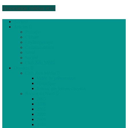
Association médias écris
Accueil
Articles
Politique
Culture
Environnement
Communautaire
Santé
Société
Club Ado Média
Dossiers
Club Ado Média
Vidéo de présentation
Historique
Journal des jeunes citoyens
Rivière du Nord
2005
2006
2007
2008
2009
2010