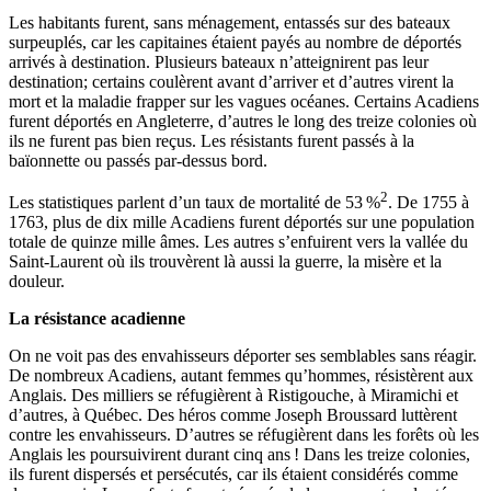
Les habitants furent, sans ménagement, entassés sur des bateaux
surpeuplés, car les capitaines étaient payés au nombre de déportés
arrivés à destination. Plusieurs bateaux n’atteignirent pas leur
destination; certains coulèrent avant d’arriver et d’autres virent la
mort et la maladie frapper sur les vagues océanes. Certains Acadiens
furent déportés en Angleterre, d’autres le long des treize colonies où
ils ne furent pas bien reçus. Les résistants furent passés à la
baïonnette ou passés par-dessus bord.
2
Les statistiques parlent d’un taux de mortalité de 53 %
. De 1755 à
1763, plus de dix mille Acadiens furent déportés sur une population
totale de quinze mille âmes. Les autres s’enfuirent vers la vallée du
Saint-Laurent où ils trouvèrent là aussi la guerre, la misère et la
douleur.
La résistance acadienne
On ne voit pas des envahisseurs déporter ses semblables sans réagir.
De nombreux Acadiens, autant femmes qu’hommes, résistèrent aux
Anglais. Des milliers se réfugièrent à Ristigouche, à Miramichi et
d’autres, à Québec. Des héros comme Joseph Broussard luttèrent
contre les envahisseurs. D’autres se réfugièrent dans les forêts où les
Anglais les poursuivirent durant cinq ans ! Dans les treize colonies,
ils furent dispersés et persécutés, car ils étaient considérés comme