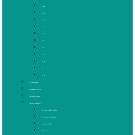
2008
2009
2010
2011
2012
2013
2014
2015
2016
2017
2018
Gaz de schiste
Femmes de parole
Liberté de presse
Cahiers spéciaux
Hommage à Élie Laroche
Hommage à Jean Laurin
10e anniversaire
Cahiers du Japon