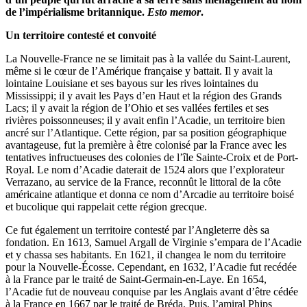
de l’impérialisme britannique.
Esto memor
.
Un territoire contesté et convoité
La Nouvelle-France ne se limitait pas à la vallée du Saint-Laurent,
même si le cœur de l’Amérique française y battait. Il y avait la
lointaine Louisiane et ses bayous sur les rives lointaines du
Mississippi; il y avait les Pays d’en Haut et la région des Grands
Lacs; il y avait la région de l’Ohio et ses vallées fertiles et ses
rivières poissonneuses; il y avait enfin l’Acadie, un territoire bien
ancré sur l’Atlantique. Cette région, par sa position géographique
avantageuse, fut la première à être colonisé par la France avec les
tentatives infructueuses des colonies de l’île Sainte-Croix et de Port-
Royal. Le nom d’Acadie daterait de 1524 alors que l’explorateur
Verrazano, au service de la France, reconnût le littoral de la côte
américaine atlantique et donna ce nom d’Arcadie au territoire boisé
et bucolique qui rappelait cette région grecque.
Ce fut également un territoire contesté par l’Angleterre dès sa
fondation. En 1613, Samuel Argall de Virginie s’empara de l’Acadie
et y chassa ses habitants. En 1621, il changea le nom du territoire
pour la Nouvelle-Écosse. Cependant, en 1632, l’Acadie fut recédée
à la France par le traité de Saint-Germain-en-Laye. En 1654,
l’Acadie fut de nouveau conquise par les Anglais avant d’être cédée
à la France en 1667 par le traité de Bréda. Puis, l’amiral Phips