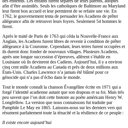
des ennemis. Les enfants furent séparés de leurs parents, adoptés
afin d’être assimilés. Seuls les catholiques de Baltimore au Maryland
leur firent bon accueil et leur permirent de se refaire une vie. En
1762, le gouvernement tenta de persuader les Acadiens de prêter
allégeance afin de retrouver leurs foyers. Seulement 54 hommes le
firent.
Après le traité de Paris de 1763 qui céda la Nouvelle-France aux
Anglais, les Acadiens furent libres de revenir à condition de prêter
allégeance à la Couronne. Cependant, leurs terres furent occupées et
ils durent donc fonder de nouveaux villages. Plusieurs Acadiens,
après une longue succession d’épreuves, allèrent s’établir en
Louisiane où ils devinrent des Cadiens. Aujourd’hui, il y a environ
cinq cent mille Acadiens au Canada et près de deux millions aux
États-Unis. Charles Lawrence n’a jamais été blâmé pour ce
génocide qui n’a pas d’écho dans le monde.
Tout le monde connaît la chanson Évangéline écrite en 1971 qui a
forgé l’identité acadienne autant que son drapeau et sa foi. Mais très
peu savent que l’on doit cette histoire au poète américain Henry W.
Longfellow. La version que nous connaissons fut traduite par
Pamphile Le May en 1865. Laissons-nous sur les derniers vers qui
résument parfaitement toute la ténacité et la résilience de ce peuple :
Il existe encore aujourd’hui