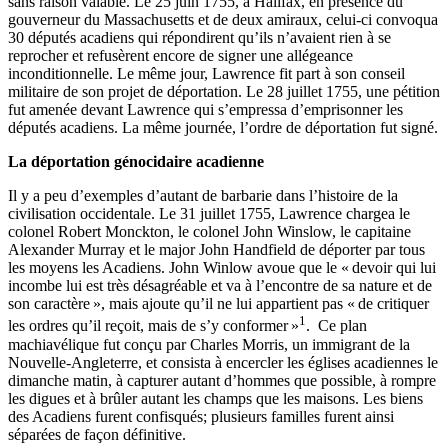
sans raison valable. Le 25 juin 1755, à Halifax, en présence du
gouverneur du Massachusetts et de deux amiraux, celui-ci convoqua
30 députés acadiens qui répondirent qu’ils n’avaient rien à se
reprocher et refusèrent encore de signer une allégeance
inconditionnelle. Le même jour, Lawrence fit part à son conseil
militaire de son projet de déportation. Le 28 juillet 1755, une pétition
fut amenée devant Lawrence qui s’empressa d’emprisonner les
députés acadiens. La même journée, l’ordre de déportation fut signé.
La déportation génocidaire acadienne
Il y a peu d’exemples d’autant de barbarie dans l’histoire de la
civilisation occidentale. Le 31 juillet 1755, Lawrence chargea le
colonel Robert Monckton, le colonel John Winslow, le capitaine
Alexander Murray et le major John Handfield de déporter par tous
les moyens les Acadiens. John Winlow avoue que le « devoir qui lui
incombe lui est très désagréable et va à l’encontre de sa nature et de
son caractère », mais ajoute qu’il ne lui appartient pas « de critiquer
1
les ordres qu’il reçoit, mais de s’y conformer »
. Ce plan
machiavélique fut conçu par Charles Morris, un immigrant de la
Nouvelle-Angleterre, et consista à encercler les églises acadiennes le
dimanche matin, à capturer autant d’hommes que possible, à rompre
les digues et à brûler autant les champs que les maisons. Les biens
des Acadiens furent confisqués; plusieurs familles furent ainsi
séparées de façon définitive.