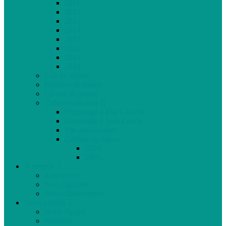
2011
2012
2013
2014
2015
2016
2017
2018
Gaz de schiste
Femmes de parole
Liberté de presse
Cahiers spéciaux
Hommage à Élie Laroche
Hommage à Jean Laurin
10e anniversaire
Cahiers du Japon
2004
2005
À propos
Échéancier
Nos stagiaires
Nos collaborateurs
Nous joindre
Notre équipe
Publicité