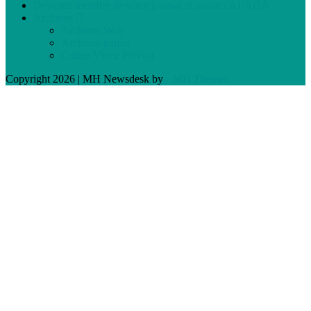
Devenez membre de votre journal et assistez à l’AGA
Archives
Archives Web
Archives papier
Cahier Vivez Prévost
Copyright 2026 | MH Newsdesk by
MH Themes