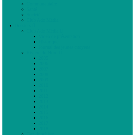
Communautaire
Santé
Société
Club Ado Média
Dossiers
Club Ado Média
Vidéo de présentation
Historique
Journal des jeunes citoyens
Rivière du Nord
2005
2006
2007
2008
2009
2010
2011
2012
2013
2014
2015
2016
2017
2018
Gaz de schiste