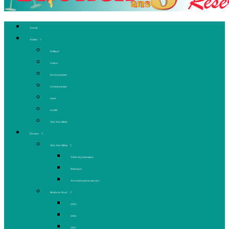
Accueil
Articles
Politique
Culture
Environnement
Communautaire
Santé
Société
Club Ado Média
Dossiers
Club Ado Média
Vidéo de présentation
Historique
Journal des jeunes citoyens
Rivière du Nord
2005
2006
2007