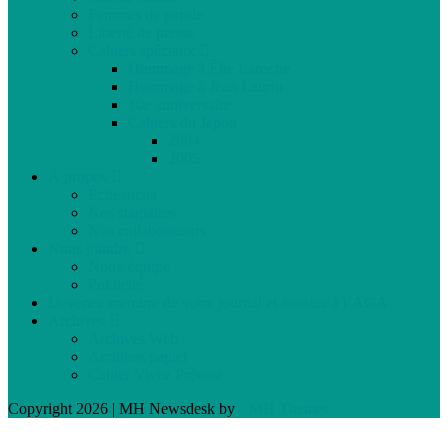
Femmes de parole
Liberté de presse
Cahiers spéciaux
Hommage à Élie Laroche
Hommage à Jean Laurin
10e anniversaire
Cahiers du Japon
2004
2005
À propos
Échéancier
Nos stagiaires
Nos collaborateurs
Nous joindre
Notre équipe
Publicité
Devenez membre de votre journal et assistez à l’AGA
Archives
Archives Web
Archives papier
Cahier Vivez Prévost
Copyright 2026 | MH Newsdesk by
MH Themes