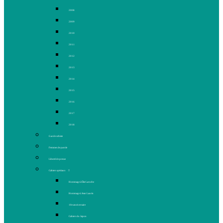
2008
2009
2010
2011
2012
2013
2014
2015
2016
2017
2018
Gaz de schiste
Femmes de parole
Liberté de presse
Cahiers spéciaux
Hommage à Élie Laroche
Hommage à Jean Laurin
10e anniversaire
Cahiers du Japon