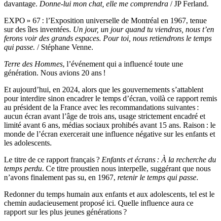
davantage.
Donne-lui mon chat, elle me comprendra
/ JP Ferland.
EXPO » 67 : l’Exposition universelle de Montréal en 1967, tenue
sur des îles inventées.
Un jour, un jour quand tu viendras, nous t’en
ferons voir des grands espaces. Pour toi, nous retiendrons le temps
qui passe.
/ Stéphane Venne.
Terre des Hommes
, l’événement qui a influencé toute une
génération. Nous avions 20 ans !
Et aujourd’hui, en 2024, alors que les gouvernements s’attablent
pour interdire sinon encadrer le temps d’écran, voilà ce rapport remis
au président de la France avec les recommandations suivantes :
aucun écran avant l’âge de trois ans, usage strictement encadré et
limité avant 6 ans, médias sociaux prohibés avant 15 ans. Raison : le
monde de l’écran exercerait une influence négative sur les enfants et
les adolescents.
Le titre de ce rapport français ?
Enfants et écrans : À la recherche du
temps perdu
. Ce titre proustien nous interpelle, suggérant que nous
n’avons finalement pas su, en 1967,
retenir le temps qui passe
.
Redonner du temps humain aux enfants et aux adolescents, tel est le
chemin audacieusement proposé ici. Quelle influence aura ce
rapport sur les plus jeunes générations ?