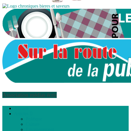
Association médias écris
Accueil
Articles
Politique
Culture
Environnement