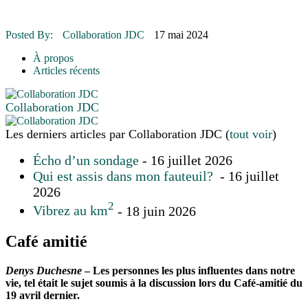
16 juillet 2026
|
Une Saint-Jean rassembleuse
16 juillet 2026
|
CULTURE
16 juillet 2026
|
POLITIQUE
Posted By:
Collaboration JDC
17 mai 2024
16 juillet 2026
|
ENVIRONNEMENT
16 juillet 2026
|
COMMUNAUTAIRE
À propos
Articles récents
Collaboration JDC
Les derniers articles par Collaboration JDC
(
tout voir
)
Écho d’un sondage
- 16 juillet 2026
Qui est assis dans mon fauteuil?
- 16 juillet
2026
2
Vibrez au km
- 18 juin 2026
Café amitié
Denys Duchesne
– Les personnes les plus influentes dans notre
vie, tel était le sujet soumis à la discussion lors du Café-amitié du
19 avril dernier.