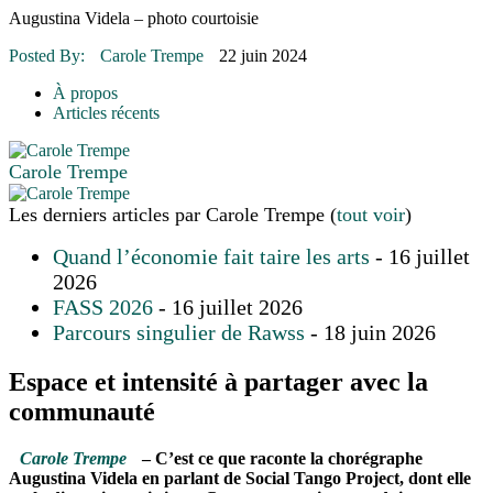
16 juillet 2026
|
Une Saint-Jean rassembleuse
Augustina Videla – photo courtoisie
16 juillet 2026
|
CULTURE
16 juillet 2026
|
POLITIQUE
Posted By:
Carole Trempe
22 juin 2024
16 juillet 2026
|
ENVIRONNEMENT
16 juillet 2026
|
COMMUNAUTAIRE
À propos
Articles récents
Carole Trempe
Les derniers articles par Carole Trempe
(
tout voir
)
Quand l’économie fait taire les arts
- 16 juillet
2026
FASS 2026
- 16 juillet 2026
Parcours singulier de Rawss
- 18 juin 2026
Espace et intensité à partager avec la
communauté
Carole Trempe
– C’est ce que raconte la chorégraphe
Augustina Videla en parlant de Social Tango Project, dont elle