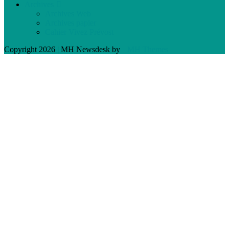
Archives
Archives Web
Archives papier
Cahier Vivez Prévost
Copyright 2026 | MH Newsdesk by
MH Themes