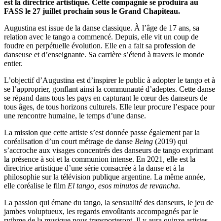
est la directrice artistique. Cette compagnie se produira au
FASS le 27 juillet prochain sous le Grand Chapiteau.
Augustina est issue de la danse classique. À l’âge de 17 ans, sa
relation avec le tango a commencé. Depuis, elle vit un coup de
foudre en perpétuelle évolution. Elle en a fait sa profession de
danseuse et d’enseignante. Sa carrière s’étend à travers le monde
entier.
L’objectif d’Augustina est d’inspirer le public à adopter le tango et à
se l’approprier, gonflant ainsi la communauté d’adeptes. Cette danse
se répand dans tous les pays en capturant le cœur des danseurs de
tous âges, de tous horizons culturels. Elle leur procure l’espace pour
une rencontre humaine, le temps d’une danse.
La mission que cette artiste s’est donnée passe également par la
coréalisation d’un court métrage de danse
Being
(2019) qui
s’accroche aux visages concentrés des danseurs de tango exprimant
la présence à soi et la communion intense. En 2021, elle est la
directrice artistique d’une série consacrée à la danse et à la
philosophie sur la télévision publique argentine. La même année,
elle coréalise le film
El tango, esos minutos de revancha
.
La passion qui émane du tango, la sensualité des danseurs, le jeu de
jambes voluptueux, les regards envoûtants accompagnés par le
rythme de la musique nous transporteront. Il y aura quinze artistes