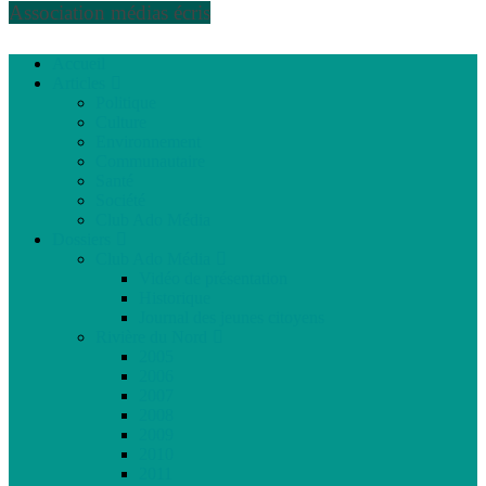
Association médias écris
Accueil
Articles
Politique
Culture
Environnement
Communautaire
Santé
Société
Club Ado Média
Dossiers
Club Ado Média
Vidéo de présentation
Historique
Journal des jeunes citoyens
Rivière du Nord
2005
2006
2007
2008
2009
2010
2011