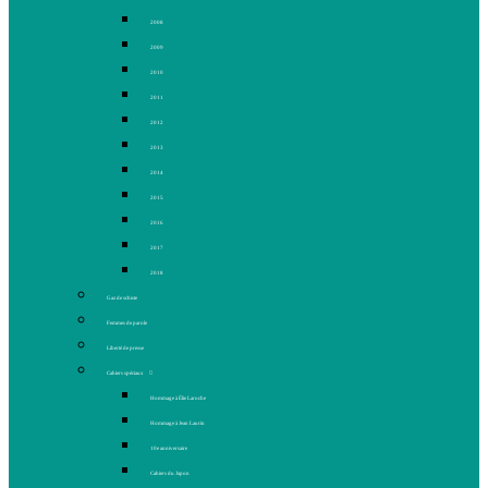
2008
2009
2010
2011
2012
2013
2014
2015
2016
2017
2018
Gaz de schiste
Femmes de parole
Liberté de presse
Cahiers spéciaux
Hommage à Élie Laroche
Hommage à Jean Laurin
10e anniversaire
Cahiers du Japon