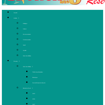
Accueil
Articles
Politique
Culture
Environnement
Communautaire
Santé
Société
Club Ado Média
Dossiers
Club Ado Média
Vidéo de présentation
Historique
Journal des jeunes citoyens
Rivière du Nord
2005
2006
2007