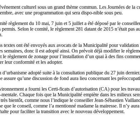
énement culturel sous un grand thème commun. Les Journées de la cultu
ptembre, avec une programmation qui sera dispo-nible sous peu.
 règlement du 10 mai, 7 juin et 5 juillet a été déposé par le conseill
s permis. Selon le comité, le règlement 281 datant de 2015 n’était pas au
n.
ins textes ont été envoyés aux avocats de la Municipalité pour validati
emaines, donc il est adopté ainsi. On prévoit déjà modifier le règleme
le règlement de zonage pour l’installation d’un quai à des fins commerc
r leur conformité et les adopter.
’urbanisme adopté suite à la consultation publique du 27 juin dernier. A
e assure qu’une discussion de fond aura lieu concernant les préoccupatio
nvironnement a fourni les Certi-ficats d’autorisation (CA) pour les tra
entale. Chaque fois que la Municipalité empiète dans les milieux sensi
ès bientôt, comme nous l’indique le conseiller Jean-Sébastien Vaillanco
ne que le conseil, comme l’a mentionné madame la mairesse. Il n’y aura 
lte pour faciliter la transition avec le nouveau développement.