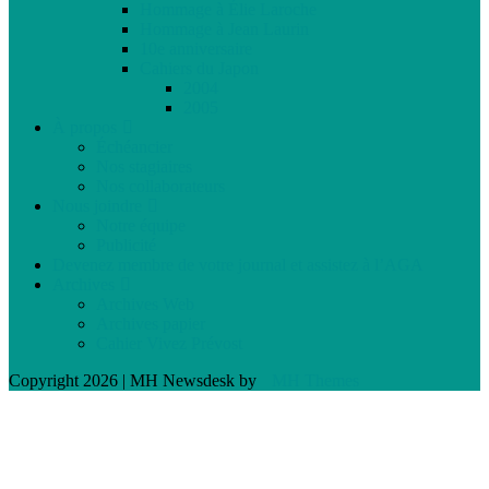
Hommage à Élie Laroche
Hommage à Jean Laurin
10e anniversaire
Cahiers du Japon
2004
2005
À propos
Échéancier
Nos stagiaires
Nos collaborateurs
Nous joindre
Notre équipe
Publicité
Devenez membre de votre journal et assistez à l’AGA
Archives
Archives Web
Archives papier
Cahier Vivez Prévost
Copyright 2026 | MH Newsdesk by
MH Themes