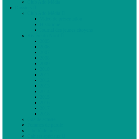
Club Ado Média
Dossiers
Club Ado Média
Vidéo de présentation
Historique
Journal des jeunes citoyens
Rivière du Nord
2005
2006
2007
2008
2009
2010
2011
2012
2013
2014
2015
2016
2017
2018
Gaz de schiste
Femmes de parole
Liberté de presse
Cahiers spéciaux