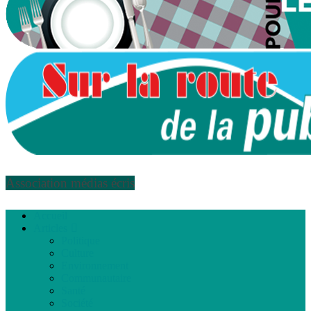
Association médias écris
Accueil
Articles
Politique
Culture
Environnement
Communautaire
Santé
Société