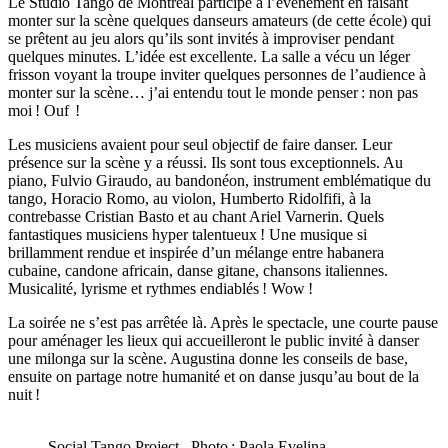
Le Studio Tango de Montréal participe à l’événement en faisant
monter sur la scène quelques danseurs amateurs (de cette école) qui
se prêtent au jeu alors qu’ils sont invités à improviser pendant
quelques minutes. L’idée est excellente. La salle a vécu un léger
frisson voyant la troupe inviter quelques personnes de l’audience à
monter sur la scène… j’ai entendu tout le monde penser : non pas
moi ! Ouf !
Les musiciens avaient pour seul objectif de faire danser. Leur
présence sur la scène y a réussi. Ils sont tous exceptionnels. Au
piano, Fulvio Giraudo, au bandonéon, instrument emblématique du
tango, Horacio Romo, au violon, Humberto Ridolfifi, à la
contrebasse Cristian Basto et au chant Ariel Varnerin. Quels
fantastiques musiciens hyper talentueux ! Une musique si
brillamment rendue et inspirée d’un mélange entre habanera
cubaine, candone africain, danse gitane, chansons italiennes.
Musicalité, lyrisme et rythmes endiablés ! Wow !
La soirée ne s’est pas arrêtée là. Après le spectacle, une courte pause
pour aménager les lieux qui accueilleront le public invité à danser
une milonga sur la scène. Augustina donne les conseils de base,
ensuite on partage notre humanité et on danse jusqu’au bout de la
nuit !
Social Tango Project –Photo : Paola Evelina