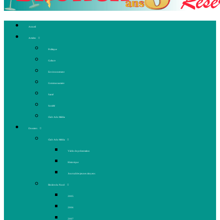
Accueil
Articles
Politique
Culture
Environnement
Communautaire
Santé
Société
Club Ado Média
Dossiers
Club Ado Média
Vidéo de présentation
Historique
Journal des jeunes citoyens
Rivière du Nord
2005
2006
2007