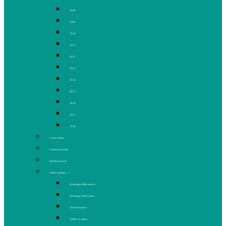
2008
2009
2010
2011
2012
2013
2014
2015
2016
2017
2018
Gaz de schiste
Femmes de parole
Liberté de presse
Cahiers spéciaux
Hommage à Élie Laroche
Hommage à Jean Laurin
10e anniversaire
Cahiers du Japon