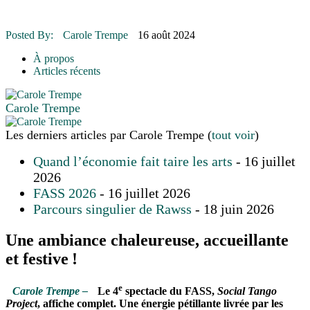
16 juillet 2026
|
Une Saint-Jean rassembleuse
16 juillet 2026
|
CULTURE
16 juillet 2026
|
POLITIQUE
Posted By:
Carole Trempe
16 août 2024
16 juillet 2026
|
ENVIRONNEMENT
16 juillet 2026
|
COMMUNAUTAIRE
À propos
Articles récents
Carole Trempe
Les derniers articles par Carole Trempe
(
tout voir
)
Quand l’économie fait taire les arts
- 16 juillet
2026
FASS 2026
- 16 juillet 2026
Parcours singulier de Rawss
- 18 juin 2026
Une ambiance chaleureuse, accueillante
et festive !
e
Carole Trempe –
Le 4
spectacle du FASS,
Social Tango
Project
, affiche complet. Une énergie pétillante livrée par les