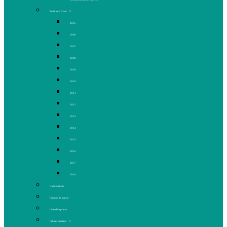
Rivière du Nord
2005
2006
2007
2008
2009
2010
2011
2012
2013
2014
2015
2016
2017
2018
Gaz de schiste
Femmes de parole
Liberté de presse
Cahiers spéciaux