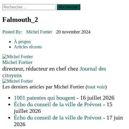
Rechercher :
14 octobre 2015
|
La course de boîtes à savon du club
Optimiste de Prévost
Le rendez-vous des bolides
Falmouth_2
30 juin 2015
|
Fantaisie et créativité en mode jeunesse
16 juillet 2026
|
Une Saint-Jean rassembleuse
Posted By:
Michel Fortier
20 novembre 2024
16 juillet 2026
|
CULTURE
16 juillet 2026
|
POLITIQUE
À propos
16 juillet 2026
|
ENVIRONNEMENT
Articles récents
16 juillet 2026
|
COMMUNAUTAIRE
Michel Fortier
directeur, rédacteur en chef
chez
Journal des
citoyens
Les derniers articles par Michel Fortier
(
tout voir
)
1001 patentes qui bougent
- 16 juillet 2026
Écho du conseil de la ville de Prévost
- 15
juillet 2026
Écho du conseil de la ville de Prévost
- 17 juin
2026