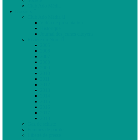
Société
Club Ado Média
Dossiers
Club Ado Média
Vidéo de présentation
Historique
Journal des jeunes citoyens
Rivière du Nord
2005
2006
2007
2008
2009
2010
2011
2012
2013
2014
2015
2016
2017
2018
Gaz de schiste
Femmes de parole
Liberté de presse