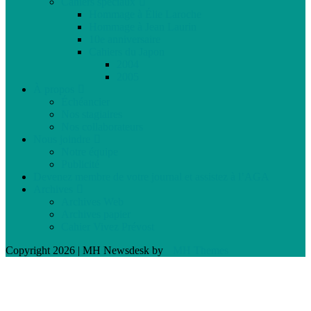
Cahiers spéciaux
Hommage à Élie Laroche
Hommage à Jean Laurin
10e anniversaire
Cahiers du Japon
2004
2005
À propos
Échéancier
Nos stagiaires
Nos collaborateurs
Nous joindre
Notre équipe
Publicité
Devenez membre de votre journal et assistez à l’AGA
Archives
Archives Web
Archives papier
Cahier Vivez Prévost
Copyright 2026 | MH Newsdesk by
MH Themes