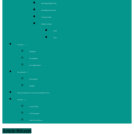
Hommage à Élie Laroche
Hommage à Jean Laurin
10e anniversaire
Cahiers du Japon
2004
2005
À propos
Échéancier
Nos stagiaires
Nos collaborateurs
Nous joindre
Notre équipe
Publicité
Devenez membre de votre journal et assistez à l’AGA
Archives
Archives Web
Archives papier
Cahier Vivez Prévost
Article Récents