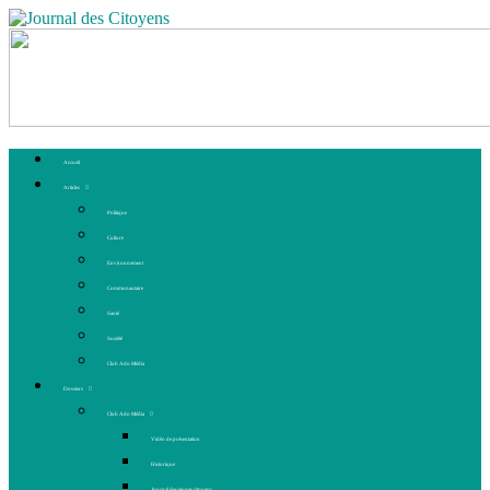
Accueil
Articles
Politique
Culture
Environnement
Communautaire
Santé
Société
Club Ado Média
Dossiers
Club Ado Média
Vidéo de présentation
Historique
Journal des jeunes citoyens