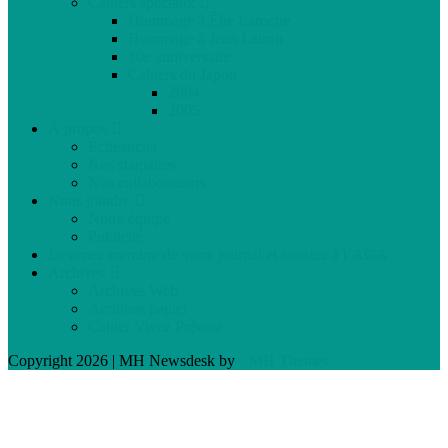
Cahiers spéciaux
Hommage à Élie Laroche
Hommage à Jean Laurin
10e anniversaire
Cahiers du Japon
2004
2005
À propos
Échéancier
Nos stagiaires
Nos collaborateurs
Nous joindre
Notre équipe
Publicité
Devenez membre de votre journal et assistez à l’AGA
Archives
Archives Web
Archives papier
Cahier Vivez Prévost
Copyright 2026 | MH Newsdesk by
MH Themes