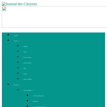
Accueil
Articles
Politique
Culture
Environnement
Communautaire
Santé
Société
Club Ado Média
Dossiers
Club Ado Média
Vidéo de présentation
Historique
Journal des jeunes citoyens