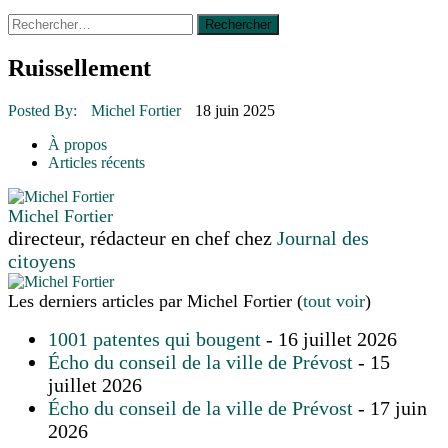
Rechercher :
14 octobre 2015
|
La course de boîtes à savon du club
Optimiste de Prévost
Le rendez-vous des bolides
Ruissellement
30 juin 2015
|
Fantaisie et créativité en mode jeunesse
16 juillet 2026
|
Une Saint-Jean rassembleuse
Posted By:
Michel Fortier
18 juin 2025
16 juillet 2026
|
CULTURE
16 juillet 2026
|
POLITIQUE
À propos
16 juillet 2026
|
ENVIRONNEMENT
Articles récents
16 juillet 2026
|
COMMUNAUTAIRE
Michel Fortier
directeur, rédacteur en chef
chez
Journal des
citoyens
Les derniers articles par Michel Fortier
(
tout voir
)
1001 patentes qui bougent
- 16 juillet 2026
Écho du conseil de la ville de Prévost
- 15
juillet 2026
Écho du conseil de la ville de Prévost
- 17 juin
2026