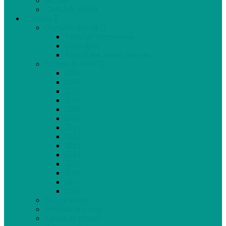
Société
Club Ado Média
Dossiers
Club Ado Média
Vidéo de présentation
Historique
Journal des jeunes citoyens
Rivière du Nord
2005
2006
2007
2008
2009
2010
2011
2012
2013
2014
2015
2016
2017
2018
Gaz de schiste
Femmes de parole
Liberté de presse