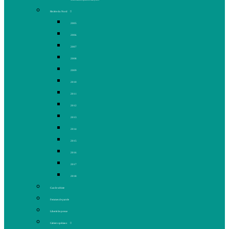
Rivière du Nord
2005
2006
2007
2008
2009
2010
2011
2012
2013
2014
2015
2016
2017
2018
Gaz de schiste
Femmes de parole
Liberté de presse
Cahiers spéciaux