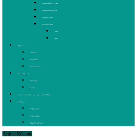
Hommage à Élie Laroche
Hommage à Jean Laurin
10e anniversaire
Cahiers du Japon
2004
2005
À propos
Échéancier
Nos stagiaires
Nos collaborateurs
Nous joindre
Notre équipe
Publicité
Devenez membre de votre journal et assistez à l’AGA
Archives
Archives Web
Archives papier
Cahier Vivez Prévost
Article Récents