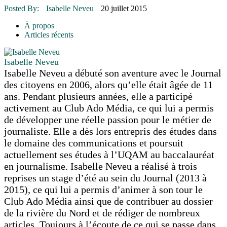
16 juillet 2026
|
Une Saint-Jean rassembleuse
Posted By:
Isabelle Neveu
20 juillet 2015
16 juillet 2026
|
CULTURE
16 juillet 2026
|
POLITIQUE
À propos
16 juillet 2026
|
ENVIRONNEMENT
Articles récents
16 juillet 2026
|
COMMUNAUTAIRE
Isabelle Neveu
Isabelle Neveu a débuté son aventure avec le Journal
des citoyens en 2006, alors qu’elle était âgée de 11
ans. Pendant plusieurs années, elle a participé
activement au Club Ado Média, ce qui lui a permis
de développer une réelle passion pour le métier de
journaliste. Elle a dès lors entrepris des études dans
le domaine des communications et poursuit
actuellement ses études à l’UQAM au baccalauréat
en journalisme. Isabelle Neveu a réalisé à trois
reprises un stage d’été au sein du Journal (2013 à
2015), ce qui lui a permis d’animer à son tour le
Club Ado Média ainsi que de contribuer au dossier
de la rivière du Nord et de rédiger de nombreux
articles. Toujours à l’écoute de ce qui se passe dans