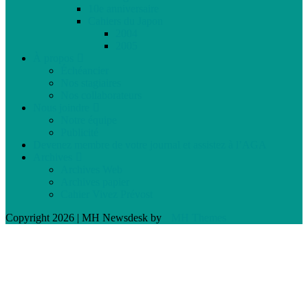
10e anniversaire
Cahiers du Japon
2004
2005
À propos
Échéancier
Nos stagiaires
Nos collaborateurs
Nous joindre
Notre équipe
Publicité
Devenez membre de votre journal et assistez à l’AGA
Archives
Archives Web
Archives papier
Cahier Vivez Prévost
Copyright 2026 | MH Newsdesk by
MH Themes