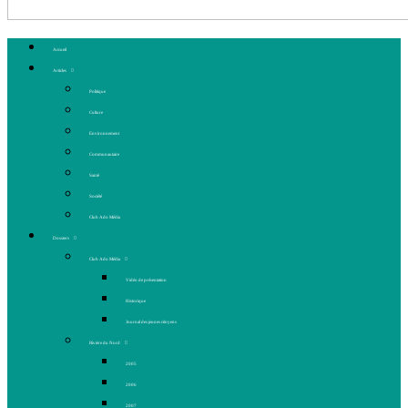
Accueil
Articles
Politique
Culture
Environnement
Communautaire
Santé
Société
Club Ado Média
Dossiers
Club Ado Média
Vidéo de présentation
Historique
Journal des jeunes citoyens
Rivière du Nord
2005
2006
2007