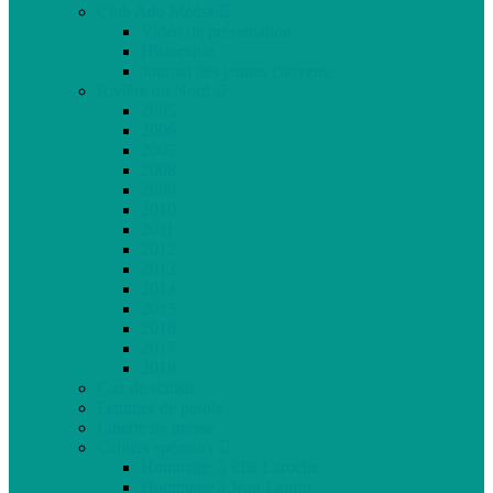
Club Ado Média
Vidéo de présentation
Historique
Journal des jeunes citoyens
Rivière du Nord
2005
2006
2007
2008
2009
2010
2011
2012
2013
2014
2015
2016
2017
2018
Gaz de schiste
Femmes de parole
Liberté de presse
Cahiers spéciaux
Hommage à Élie Laroche
Hommage à Jean Laurin