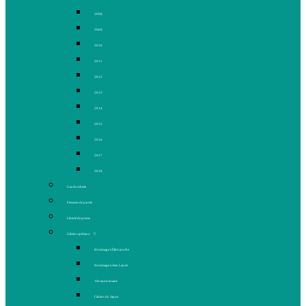
2008
2009
2010
2011
2012
2013
2014
2015
2016
2017
2018
Gaz de schiste
Femmes de parole
Liberté de presse
Cahiers spéciaux
Hommage à Élie Laroche
Hommage à Jean Laurin
10e anniversaire
Cahiers du Japon