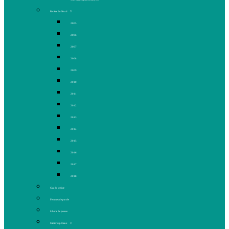
Rivière du Nord
2005
2006
2007
2008
2009
2010
2011
2012
2013
2014
2015
2016
2017
2018
Gaz de schiste
Femmes de parole
Liberté de presse
Cahiers spéciaux