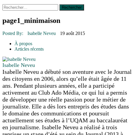
Rechercher :
14 octobre 2015
|
La course de boîtes à savon du club
Optimiste de Prévost
Le rendez-vous des bolides
page1_minimaison
30 juin 2015
|
Fantaisie et créativité en mode jeunesse
16 juillet 2026
|
Une Saint-Jean rassembleuse
Posted By:
Isabelle Neveu
19 août 2015
16 juillet 2026
|
CULTURE
16 juillet 2026
|
POLITIQUE
À propos
16 juillet 2026
|
ENVIRONNEMENT
Articles récents
16 juillet 2026
|
COMMUNAUTAIRE
Isabelle Neveu
Isabelle Neveu a débuté son aventure avec le Journal
des citoyens en 2006, alors qu’elle était âgée de 11
ans. Pendant plusieurs années, elle a participé
activement au Club Ado Média, ce qui lui a permis
de développer une réelle passion pour le métier de
journaliste. Elle a dès lors entrepris des études dans
le domaine des communications et poursuit
actuellement ses études à l’UQAM au baccalauréat
en journalisme. Isabelle Neveu a réalisé à trois
reprises un stage d’été au sein du Journal (2013 à