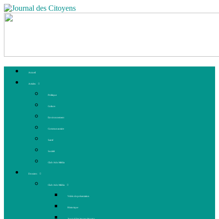
Accueil
Articles
Politique
Culture
Environnement
Communautaire
Santé
Société
Club Ado Média
Dossiers
Club Ado Média
Vidéo de présentation
Historique
Journal des jeunes citoyens