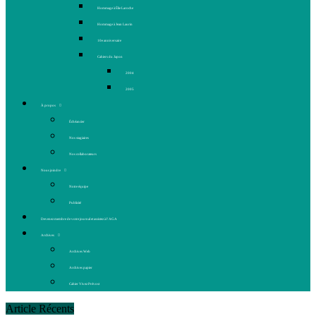
Hommage à Élie Laroche
Hommage à Jean Laurin
10e anniversaire
Cahiers du Japon
2004
2005
À propos
Échéancier
Nos stagiaires
Nos collaborateurs
Nous joindre
Notre équipe
Publicité
Devenez membre de votre journal et assistez à l’AGA
Archives
Archives Web
Archives papier
Cahier Vivez Prévost
Article Récents