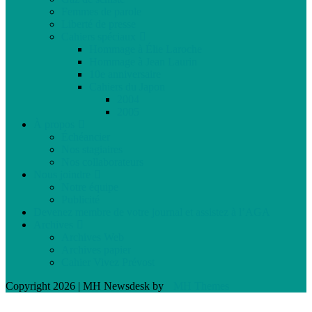
Femmes de parole
Liberté de presse
Cahiers spéciaux
Hommage à Élie Laroche
Hommage à Jean Laurin
10e anniversaire
Cahiers du Japon
2004
2005
À propos
Échéancier
Nos stagiaires
Nos collaborateurs
Nous joindre
Notre équipe
Publicité
Devenez membre de votre journal et assistez à l’AGA
Archives
Archives Web
Archives papier
Cahier Vivez Prévost
Copyright 2026 | MH Newsdesk by
MH Themes