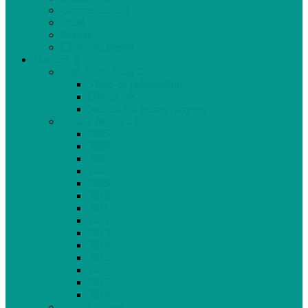
Communautaire
Santé
Société
Club Ado Média
Dossiers
Club Ado Média
Vidéo de présentation
Historique
Journal des jeunes citoyens
Rivière du Nord
2005
2006
2007
2008
2009
2010
2011
2012
2013
2014
2015
2016
2017
2018
Gaz de schiste