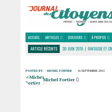
ACCUEIL
ARTICLES
DOSSIERS
À PROPOS
ARTICLE RÉCENTS
30 JUIN 2015
|
FANTAISIE ET C
16 JUILLET 2026
|
UNE SAINT-JEAN RASSEMBLEUSE
16 JUILLET 2026
|
CULTURE
POSTED BY:
MICHEL FORTIER
16 SEPTEMBRE 2015
16 JUILLET 2026
|
POLITIQUE
Michel Fortier
16 JUILLET 2026
|
ENVIRONNEMENT
16 JUILLET 2026
|
COMMUNAUTAIRE
14 OCTOBRE 2015
|
LA COURSE DE BOÎTES À SAVON
LE RENDEZ-VOUS DES BOLIDES