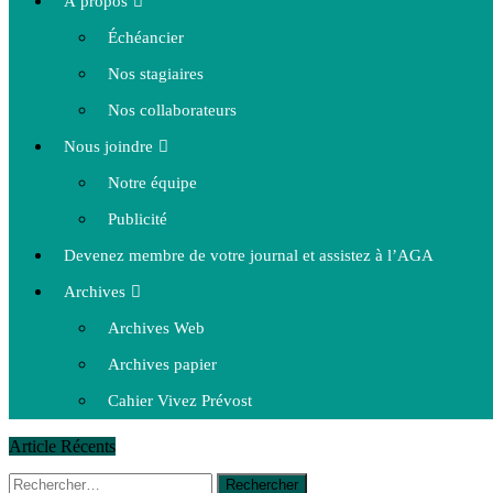
À propos
Échéancier
Nos stagiaires
Nos collaborateurs
Nous joindre
Notre équipe
Publicité
Devenez membre de votre journal et assistez à l’AGA
Archives
Archives Web
Archives papier
Cahier Vivez Prévost
Article Récents
Rechercher :
14 octobre 2015
|
La course de boîtes à savon du club Optimist