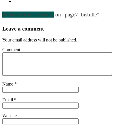
Be the first to comment
on "page7_bisbille"
Leave a comment
Your email address will not be published.
Comment
Name
*
Email
*
Website