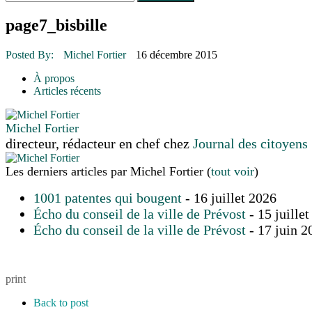
Le rendez-vous des bolides
30 juin 2015
|
Fantaisie et créativité en mode jeunesse
page7_bisbille
16 juillet 2026
|
Une Saint-Jean rassembleuse
16 juillet 2026
|
CULTURE
Posted By:
Michel Fortier
16 décembre 2015
16 juillet 2026
|
POLITIQUE
16 juillet 2026
|
ENVIRONNEMENT
À propos
16 juillet 2026
|
COMMUNAUTAIRE
Articles récents
Michel Fortier
directeur, rédacteur en chef
chez
Journal des citoyens
Les derniers articles par Michel Fortier
(
tout voir
)
1001 patentes qui bougent
- 16 juillet 2026
Écho du conseil de la ville de Prévost
- 15 juille
Écho du conseil de la ville de Prévost
- 17 juin 2
print
Back to post