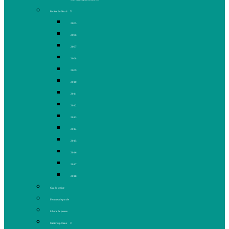
Rivière du Nord
2005
2006
2007
2008
2009
2010
2011
2012
2013
2014
2015
2016
2017
2018
Gaz de schiste
Femmes de parole
Liberté de presse
Cahiers spéciaux