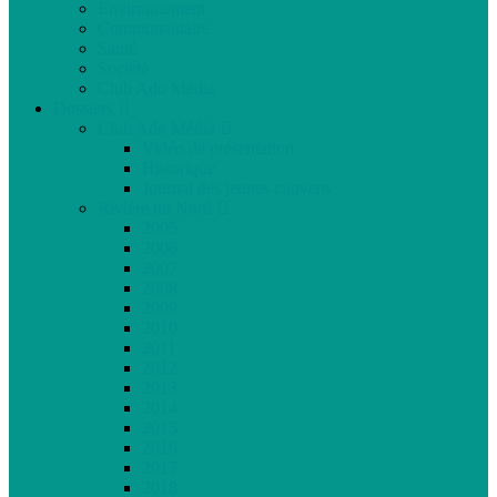
Environnement
Communautaire
Santé
Société
Club Ado Média
Dossiers
Club Ado Média
Vidéo de présentation
Historique
Journal des jeunes citoyens
Rivière du Nord
2005
2006
2007
2008
2009
2010
2011
2012
2013
2014
2015
2016
2017
2018