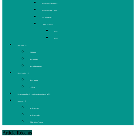
Hommage à Élie Laroche
Hommage à Jean Laurin
10e anniversaire
Cahiers du Japon
2004
2005
À propos
Échéancier
Nos stagiaires
Nos collaborateurs
Nous joindre
Notre équipe
Publicité
Devenez membre de votre journal et assistez à l’AGA
Archives
Archives Web
Archives papier
Cahier Vivez Prévost
Article Récents