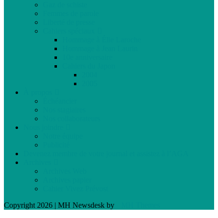
Gaz de schiste
Femmes de parole
Liberté de presse
Cahiers spéciaux
Hommage à Élie Laroche
Hommage à Jean Laurin
10e anniversaire
Cahiers du Japon
2004
2005
À propos
Échéancier
Nos stagiaires
Nos collaborateurs
Nous joindre
Notre équipe
Publicité
Devenez membre de votre journal et assistez à l’AGA
Archives
Archives Web
Archives papier
Cahier Vivez Prévost
Copyright 2026 | MH Newsdesk by
MH Themes