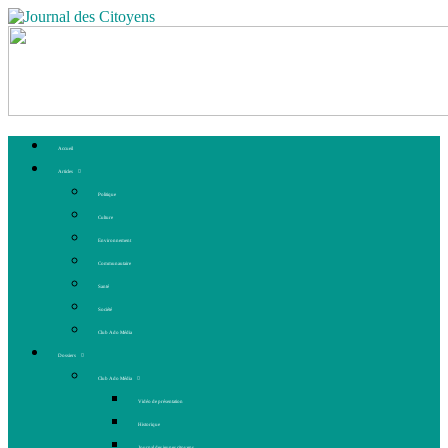
Accueil
Articles
Politique
Culture
Environnement
Communautaire
Santé
Société
Club Ado Média
Dossiers
Club Ado Média
Vidéo de présentation
Historique
Journal des jeunes citoyens