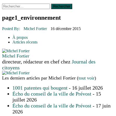
Rechercher :
14 octobre 2015
|
La course de boîtes à savon du club
Optimiste de Prévost
Le rendez-vous des bolides
page1_environnement
30 juin 2015
|
Fantaisie et créativité en mode jeunesse
16 juillet 2026
|
Une Saint-Jean rassembleuse
Posted By:
Michel Fortier
16 décembre 2015
16 juillet 2026
|
CULTURE
16 juillet 2026
|
POLITIQUE
À propos
16 juillet 2026
|
ENVIRONNEMENT
Articles récents
16 juillet 2026
|
COMMUNAUTAIRE
Michel Fortier
directeur, rédacteur en chef
chez
Journal des
citoyens
Les derniers articles par Michel Fortier
(
tout voir
)
1001 patentes qui bougent
- 16 juillet 2026
Écho du conseil de la ville de Prévost
- 15
juillet 2026
Écho du conseil de la ville de Prévost
- 17 juin
2026