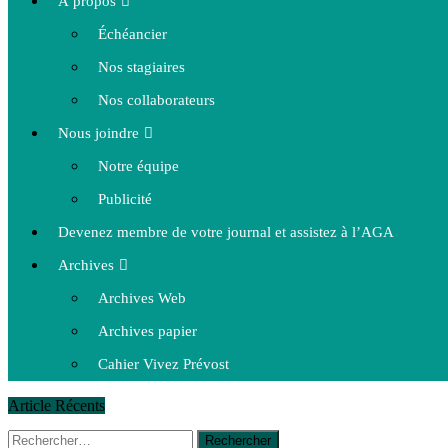
À propos
Échéancier
Nos stagiaires
Nos collaborateurs
Nous joindre
Notre équipe
Publicité
Devenez membre de votre journal et assistez à l’AGA
Archives
Archives Web
Archives papier
Cahier Vivez Prévost
Article Récents
Rechercher :
14 octobre 2015
|
La course de boîtes à savon du club Optimist