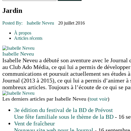
Le rendez-vous des bolides
30 juin 2015
|
Fantaisie et créativité en mode jeunesse
Jardin
16 juillet 2026
|
Une Saint-Jean rassembleuse
16 juillet 2026
|
CULTURE
Posted By:
Isabelle Neveu
20 juillet 2016
16 juillet 2026
|
POLITIQUE
16 juillet 2026
|
ENVIRONNEMENT
À propos
16 juillet 2026
|
COMMUNAUTAIRE
Articles récents
Isabelle Neveu
Isabelle Neveu a débuté son aventure avec le Journal d
au Club Ado Média, ce qui lui a permis de développer u
communications et poursuit actuellement ses études à 
Journal (2013 à 2015), ce qui lui a permis d’animer à 
nombreux articles. Toujours à l’écoute de ce qui se p
Les derniers articles par Isabelle Neveu
(
tout voir
)
3e édition du festival de la BD de Prévost
Une fête familiale sous le thème de la BD
- 16 s
Vent de fraîcheur
Nouveau site web pour le Journal
- 16 septembre