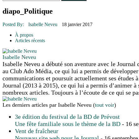
Le rendez-vous des bolides
30 juin 2015
|
Fantaisie et créativité en mode jeunesse
diapo_Politique
16 juillet 2026
|
Une Saint-Jean rassembleuse
16 juillet 2026
|
CULTURE
Posted By:
Isabelle Neveu
18 janvier 2017
16 juillet 2026
|
POLITIQUE
16 juillet 2026
|
ENVIRONNEMENT
À propos
16 juillet 2026
|
COMMUNAUTAIRE
Articles récents
Isabelle Neveu
Isabelle Neveu a débuté son aventure avec le Journal d
au Club Ado Média, ce qui lui a permis de développer u
communications et poursuit actuellement ses études à 
Journal (2013 à 2015), ce qui lui a permis d’animer à 
nombreux articles. Toujours à l’écoute de ce qui se p
Les derniers articles par Isabelle Neveu
(
tout voir
)
3e édition du festival de la BD de Prévost
Une fête familiale sous le thème de la BD
- 16 s
Vent de fraîcheur
Nouveau site web pour le Journal
- 16 septembre