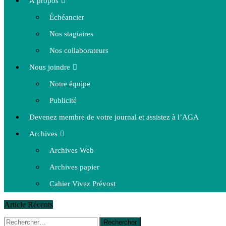
À propos
Échéancier
Nos stagiaires
Nos collaborateurs
Nous joindre
Notre équipe
Publicité
Devenez membre de votre journal et assistez à l’AGA
Archives
Archives Web
Archives papier
Cahier Vivez Prévost
Article Récents
Rechercher :
14 octobre 2015
|
La course de boîtes à savon du club Optimist