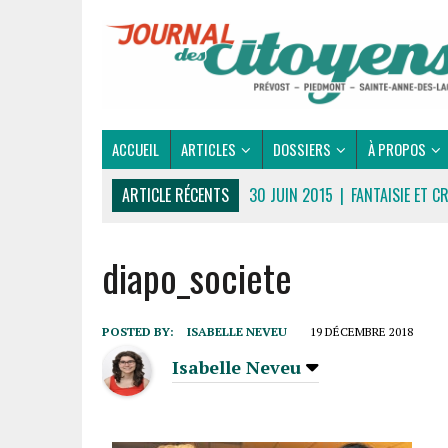
ACCUEIL
ARTICLES
DOSSIERS
À PROPOS
ARTICLE RÉCENTS
30 JUIN 2015
|
FANTAISIE ET C
16 JUILLET 2026
|
UNE SAINT-JEAN RASSEMBLEUSE
diapo_societe
16 JUILLET 2026
|
CULTURE
16 JUILLET 2026
|
POLITIQUE
16 JUILLET 2026
|
ENVIRONNEMENT
POSTED BY:
ISABELLE NEVEU
19 DÉCEMBRE 2018
16 JUILLET 2026
|
COMMUNAUTAIRE
Isabelle Neveu
14 OCTOBRE 2015
|
LA COURSE DE BOÎTES À SAVON
LE RENDEZ-VOUS DES BOLIDES