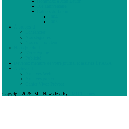
Hommage à Jean Laurin
10e anniversaire
Cahiers du Japon
2004
2005
À propos
Échéancier
Nos stagiaires
Nos collaborateurs
Nous joindre
Notre équipe
Publicité
Devenez membre de votre journal et assistez à l’AGA
Archives
Archives Web
Archives papier
Cahier Vivez Prévost
Copyright 2026 | MH Newsdesk by
MH Themes