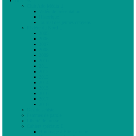
Dossiers
Club Ado Média
Vidéo de présentation
Historique
Journal des jeunes citoyens
Rivière du Nord
2005
2006
2007
2008
2009
2010
2011
2012
2013
2014
2015
2016
2017
2018
Gaz de schiste
Femmes de parole
Liberté de presse
Cahiers spéciaux
Hommage à Élie Laroche