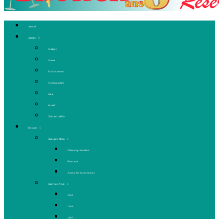
Accueil
Articles
Politique
Culture
Environnement
Communautaire
Santé
Société
Club Ado Média
Dossiers
Club Ado Média
Vidéo de présentation
Historique
Journal des jeunes citoyens
Rivière du Nord
2005
2006
2007