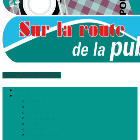
Association médias écris
Accueil
Articles
Politique
Culture
Environnement
Communautaire
Santé
Société
Club Ado Média