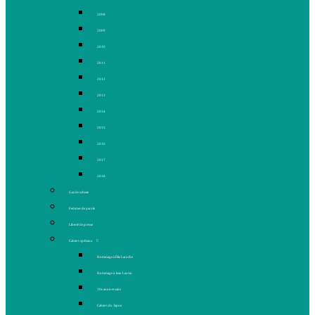
2008
2009
2010
2011
2012
2013
2014
2015
2016
2017
2018
Gaz de schiste
Femmes de parole
Liberté de presse
Cahiers spéciaux
Hommage à Élie Laroche
Hommage à Jean Laurin
10e anniversaire
Cahiers du Japon