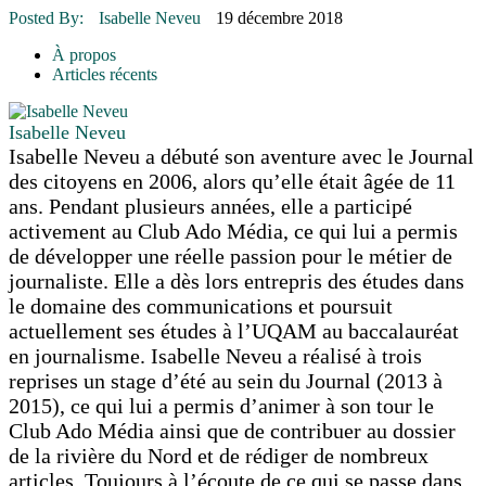
16 juillet 2026
|
Une Saint-Jean rassembleuse
Posted By:
Isabelle Neveu
19 décembre 2018
16 juillet 2026
|
CULTURE
16 juillet 2026
|
POLITIQUE
À propos
16 juillet 2026
|
ENVIRONNEMENT
Articles récents
16 juillet 2026
|
COMMUNAUTAIRE
Isabelle Neveu
Isabelle Neveu a débuté son aventure avec le Journal
des citoyens en 2006, alors qu’elle était âgée de 11
ans. Pendant plusieurs années, elle a participé
activement au Club Ado Média, ce qui lui a permis
de développer une réelle passion pour le métier de
journaliste. Elle a dès lors entrepris des études dans
le domaine des communications et poursuit
actuellement ses études à l’UQAM au baccalauréat
en journalisme. Isabelle Neveu a réalisé à trois
reprises un stage d’été au sein du Journal (2013 à
2015), ce qui lui a permis d’animer à son tour le
Club Ado Média ainsi que de contribuer au dossier
de la rivière du Nord et de rédiger de nombreux
articles. Toujours à l’écoute de ce qui se passe dans