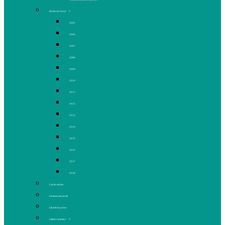
Rivière du Nord
2005
2006
2007
2008
2009
2010
2011
2012
2013
2014
2015
2016
2017
2018
Gaz de schiste
Femmes de parole
Liberté de presse
Cahiers spéciaux