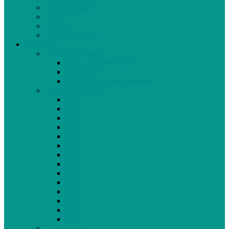
Communautaire
Santé
Société
Club Ado Média
Dossiers
Club Ado Média
Vidéo de présentation
Historique
Journal des jeunes citoyens
Rivière du Nord
2005
2006
2007
2008
2009
2010
2011
2012
2013
2014
2015
2016
2017
2018
Gaz de schiste