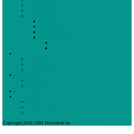
Femmes de parole
Liberté de presse
Cahiers spéciaux
Hommage à Élie Laroche
Hommage à Jean Laurin
10e anniversaire
Cahiers du Japon
2004
2005
À propos
Échéancier
Nos stagiaires
Nos collaborateurs
Nous joindre
Notre équipe
Publicité
Devenez membre de votre journal et assistez à l’AGA
Archives
Archives Web
Archives papier
Cahier Vivez Prévost
Copyright 2026 | MH Newsdesk by
MH Themes