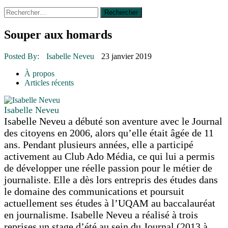
Rechercher :
14 octobre 2015
|
La course de boîtes à savon du club
Optimiste de Prévost
Le rendez-vous des bolides
Souper aux homards
30 juin 2015
|
Fantaisie et créativité en mode jeunesse
16 juillet 2026
|
Une Saint-Jean rassembleuse
Posted By:
Isabelle Neveu
23 janvier 2019
16 juillet 2026
|
CULTURE
16 juillet 2026
|
POLITIQUE
À propos
16 juillet 2026
|
ENVIRONNEMENT
Articles récents
16 juillet 2026
|
COMMUNAUTAIRE
Isabelle Neveu
Isabelle Neveu a débuté son aventure avec le Journal
des citoyens en 2006, alors qu’elle était âgée de 11
ans. Pendant plusieurs années, elle a participé
activement au Club Ado Média, ce qui lui a permis
de développer une réelle passion pour le métier de
journaliste. Elle a dès lors entrepris des études dans
le domaine des communications et poursuit
actuellement ses études à l’UQAM au baccalauréat
en journalisme. Isabelle Neveu a réalisé à trois
reprises un stage d’été au sein du Journal (2013 à