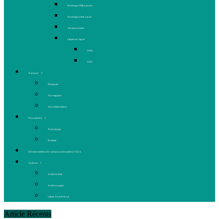
Hommage à Élie Laroche
Hommage à Jean Laurin
10e anniversaire
Cahiers du Japon
2004
2005
À propos
Échéancier
Nos stagiaires
Nos collaborateurs
Nous joindre
Notre équipe
Publicité
Devenez membre de votre journal et assistez à l’AGA
Archives
Archives Web
Archives papier
Cahier Vivez Prévost
Article Récents