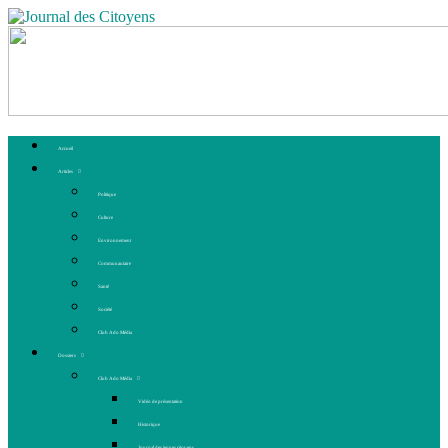
Accueil
Articles
Politique
Culture
Environnement
Communautaire
Santé
Société
Club Ado Média
Dossiers
Club Ado Média
Vidéo de présentation
Historique
Journal des jeunes citoyens