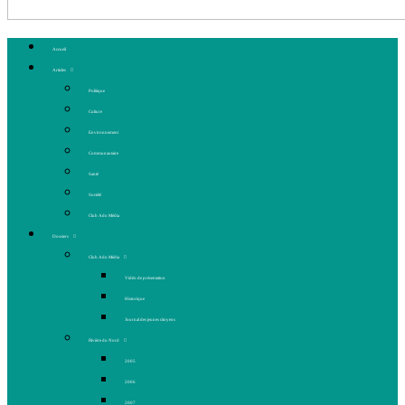
Accueil
Articles
Politique
Culture
Environnement
Communautaire
Santé
Société
Club Ado Média
Dossiers
Club Ado Média
Vidéo de présentation
Historique
Journal des jeunes citoyens
Rivière du Nord
2005
2006
2007