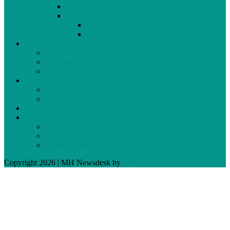
10e anniversaire
Cahiers du Japon
2004
2005
À propos
Échéancier
Nos stagiaires
Nos collaborateurs
Nous joindre
Notre équipe
Publicité
Devenez membre de votre journal et assistez à l’AGA
Archives
Archives Web
Archives papier
Cahier Vivez Prévost
Copyright 2026 | MH Newsdesk by
MH Themes