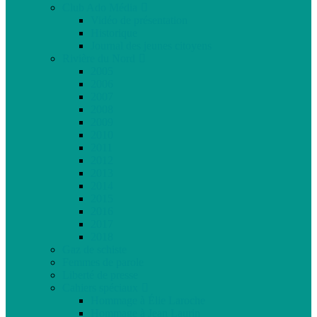
Club Ado Média
Vidéo de présentation
Historique
Journal des jeunes citoyens
Rivière du Nord
2005
2006
2007
2008
2009
2010
2011
2012
2013
2014
2015
2016
2017
2018
Gaz de schiste
Femmes de parole
Liberté de presse
Cahiers spéciaux
Hommage à Élie Laroche
Hommage à Jean Laurin