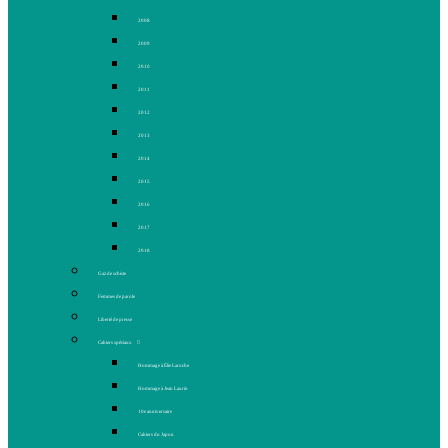
2008
2009
2010
2011
2012
2013
2014
2015
2016
2017
2018
Gaz de schiste
Femmes de parole
Liberté de presse
Cahiers spéciaux
Hommage à Élie Laroche
Hommage à Jean Laurin
10e anniversaire
Cahiers du Japon