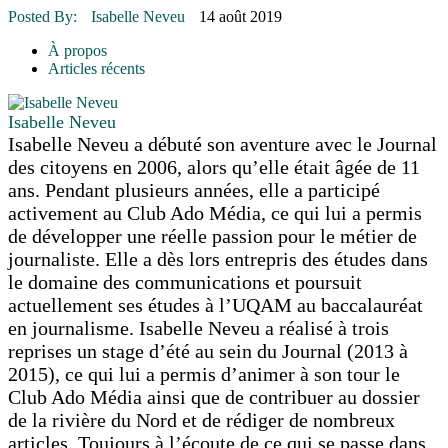
16 juillet 2026
|
Une Saint-Jean rassembleuse
Posted By:
Isabelle Neveu
14 août 2019
16 juillet 2026
|
CULTURE
16 juillet 2026
|
POLITIQUE
À propos
16 juillet 2026
|
ENVIRONNEMENT
Articles récents
16 juillet 2026
|
COMMUNAUTAIRE
Isabelle Neveu
Isabelle Neveu a débuté son aventure avec le Journal
des citoyens en 2006, alors qu’elle était âgée de 11
ans. Pendant plusieurs années, elle a participé
activement au Club Ado Média, ce qui lui a permis
de développer une réelle passion pour le métier de
journaliste. Elle a dès lors entrepris des études dans
le domaine des communications et poursuit
actuellement ses études à l’UQAM au baccalauréat
en journalisme. Isabelle Neveu a réalisé à trois
reprises un stage d’été au sein du Journal (2013 à
2015), ce qui lui a permis d’animer à son tour le
Club Ado Média ainsi que de contribuer au dossier
de la rivière du Nord et de rédiger de nombreux
articles. Toujours à l’écoute de ce qui se passe dans