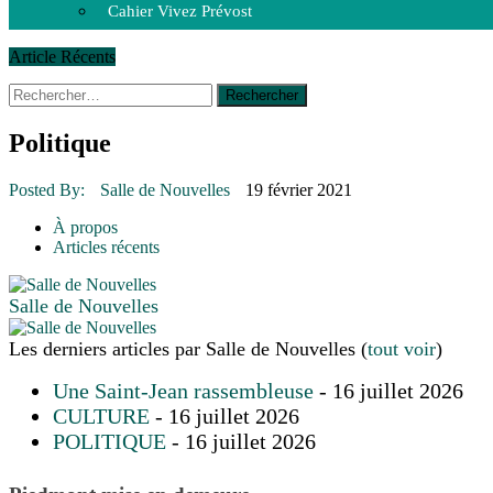
Cahier Vivez Prévost
Article Récents
Rechercher :
14 octobre 2015
|
La course de boîtes à savon du club Optimist
Le rendez-vous des bolides
30 juin 2015
|
Fantaisie et créativité en mode jeunesse
Politique
16 juillet 2026
|
Une Saint-Jean rassembleuse
16 juillet 2026
|
CULTURE
Posted By:
Salle de Nouvelles
19 février 2021
16 juillet 2026
|
POLITIQUE
16 juillet 2026
|
ENVIRONNEMENT
À propos
16 juillet 2026
|
COMMUNAUTAIRE
Articles récents
Salle de Nouvelles
Les derniers articles par Salle de Nouvelles
(
tout voir
)
Une Saint-Jean rassembleuse
- 16 juillet 2026
CULTURE
- 16 juillet 2026
POLITIQUE
- 16 juillet 2026