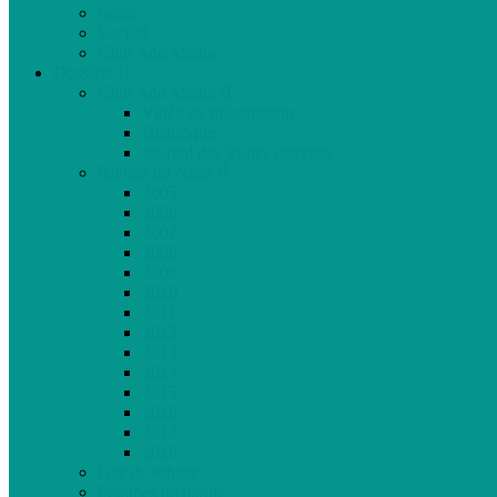
Santé
Société
Club Ado Média
Dossiers
Club Ado Média
Vidéo de présentation
Historique
Journal des jeunes citoyens
Rivière du Nord
2005
2006
2007
2008
2009
2010
2011
2012
2013
2014
2015
2016
2017
2018
Gaz de schiste
Femmes de parole