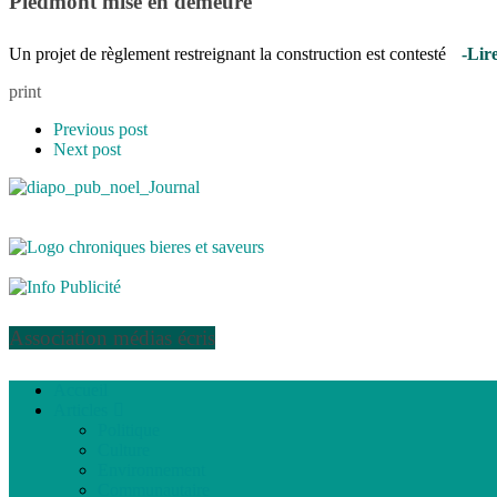
Piedmont mise en demeure
Un projet de règlement restreignant la construction est contesté
-Lir
print
Previous post
Next post
Association médias écris
Accueil
Articles
Politique
Culture
Environnement
Communautaire