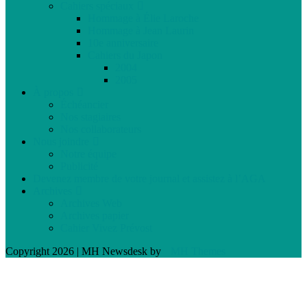
Cahiers spéciaux
Hommage à Élie Laroche
Hommage à Jean Laurin
10e anniversaire
Cahiers du Japon
2004
2005
À propos
Échéancier
Nos stagiaires
Nos collaborateurs
Nous joindre
Notre équipe
Publicité
Devenez membre de votre journal et assistez à l’AGA
Archives
Archives Web
Archives papier
Cahier Vivez Prévost
Copyright 2026 | MH Newsdesk by
MH Themes