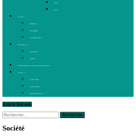
2004
2005
À propos
Échéancier
Nos stagiaires
Nos collaborateurs
Nous joindre
Notre équipe
Publicité
Devenez membre de votre journal et assistez à l’AGA
Archives
Archives Web
Archives papier
Cahier Vivez Prévost
Article Récents
Rechercher :
14 octobre 2015
|
La course de boîtes à savon du club
Optimiste de Prévost
Le rendez-vous des bolides
Société
30 juin 2015
|
Fantaisie et créativité en mode jeunesse