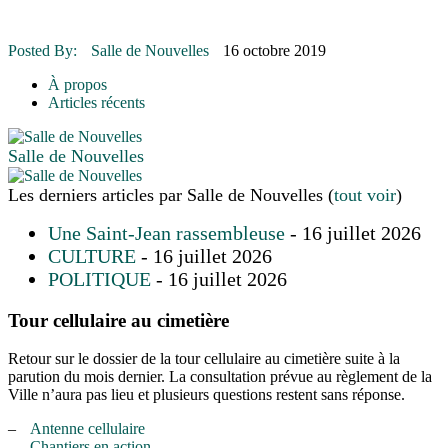
16 juillet 2026
|
Une Saint-Jean rassembleuse
16 juillet 2026
|
CULTURE
16 juillet 2026
|
POLITIQUE
Posted By:
Salle de Nouvelles
16 octobre 2019
16 juillet 2026
|
ENVIRONNEMENT
16 juillet 2026
|
COMMUNAUTAIRE
À propos
Articles récents
Salle de Nouvelles
Les derniers articles par Salle de Nouvelles
(
tout voir
)
Une Saint-Jean rassembleuse
- 16 juillet 2026
CULTURE
- 16 juillet 2026
POLITIQUE
- 16 juillet 2026
Tour cellulaire au cimetière
Retour sur le dossier de la tour cellulaire au cimetière suite à la
parution du mois dernier. La consultation prévue au règlement de la
Ville n’aura pas lieu et plusieurs questions restent sans réponse.
–
Antenne cellulaire
–
Chantiers en action