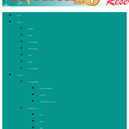
Accueil
Articles
Politique
Culture
Environnement
Communautaire
Santé
Société
Club Ado Média
Dossiers
Club Ado Média
Vidéo de présentation
Historique
Journal des jeunes citoyens
Rivière du Nord
2005
2006
2007