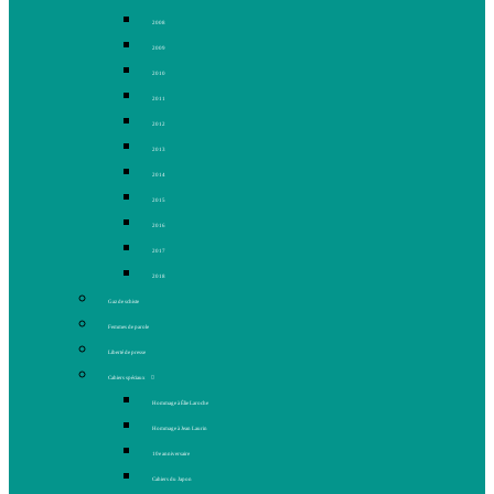
2008
2009
2010
2011
2012
2013
2014
2015
2016
2017
2018
Gaz de schiste
Femmes de parole
Liberté de presse
Cahiers spéciaux
Hommage à Élie Laroche
Hommage à Jean Laurin
10e anniversaire
Cahiers du Japon