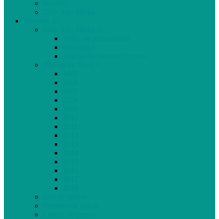
Société
Club Ado Média
Dossiers
Club Ado Média
Vidéo de présentation
Historique
Journal des jeunes citoyens
Rivière du Nord
2005
2006
2007
2008
2009
2010
2011
2012
2013
2014
2015
2016
2017
2018
Gaz de schiste
Femmes de parole
Liberté de presse