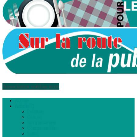
Association médias écris
Accueil
Articles
Politique
Culture
Environnement
Communautaire
Santé