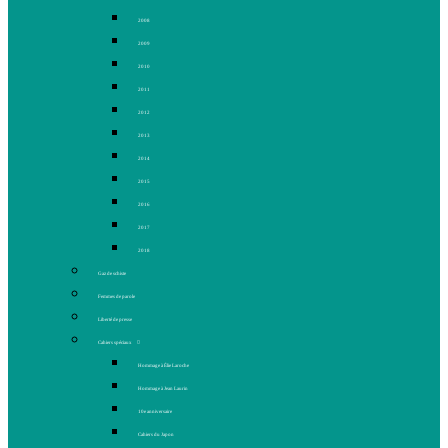
2008
2009
2010
2011
2012
2013
2014
2015
2016
2017
2018
Gaz de schiste
Femmes de parole
Liberté de presse
Cahiers spéciaux
Hommage à Élie Laroche
Hommage à Jean Laurin
10e anniversaire
Cahiers du Japon