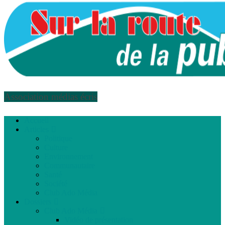
Association médias écris
Accueil
Articles
Politique
Culture
Environnement
Communautaire
Santé
Société
Club Ado Média
Dossiers
Club Ado Média
Vidéo de présentation