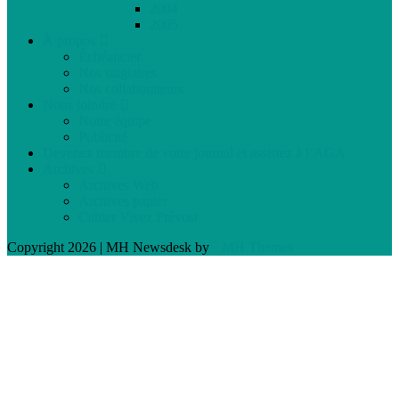
2004
2005
À propos
Échéancier
Nos stagiaires
Nos collaborateurs
Nous joindre
Notre équipe
Publicité
Devenez membre de votre journal et assistez à l’AGA
Archives
Archives Web
Archives papier
Cahier Vivez Prévost
Copyright 2026 | MH Newsdesk by
MH Themes