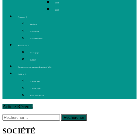
2004
2005
À propos
Échéancier
Nos stagiaires
Nos collaborateurs
Nous joindre
Notre équipe
Publicité
Devenez membre de votre journal et assistez à l’AGA
Archives
Archives Web
Archives papier
Cahier Vivez Prévost
Article Récents
Rechercher :
14 octobre 2015
|
La course de boîtes à savon du club
Optimiste de Prévost
Le rendez-vous des bolides
SOCIÉTÉ
30 juin 2015
|
Fantaisie et créativité en mode jeunesse