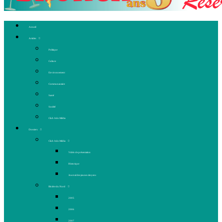
Accueil
Articles
Politique
Culture
Environnement
Communautaire
Santé
Société
Club Ado Média
Dossiers
Club Ado Média
Vidéo de présentation
Historique
Journal des jeunes citoyens
Rivière du Nord
2005
2006
2007