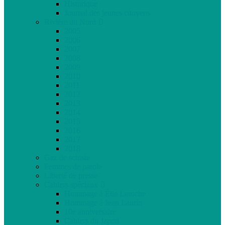
Historique
Journal des jeunes citoyens
Rivière du Nord
2005
2006
2007
2008
2009
2010
2011
2012
2013
2014
2015
2016
2017
2018
Gaz de schiste
Femmes de parole
Liberté de presse
Cahiers spéciaux
Hommage à Élie Laroche
Hommage à Jean Laurin
10e anniversaire
Cahiers du Japon