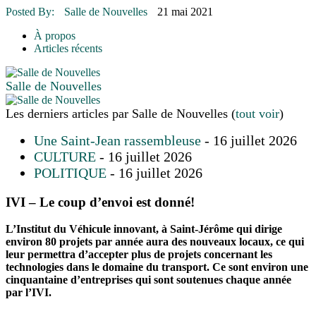
16 juillet 2026
|
Une Saint-Jean rassembleuse
Posted By:
Salle de Nouvelles
21 mai 2021
16 juillet 2026
|
CULTURE
16 juillet 2026
|
POLITIQUE
À propos
16 juillet 2026
|
ENVIRONNEMENT
Articles récents
16 juillet 2026
|
COMMUNAUTAIRE
Salle de Nouvelles
Les derniers articles par Salle de Nouvelles
(
tout voir
)
Une Saint-Jean rassembleuse
- 16 juillet 2026
CULTURE
- 16 juillet 2026
POLITIQUE
- 16 juillet 2026
IVI – Le coup d’envoi est donné!
L’Institut du Véhicule innovant, à Saint-Jérôme qui dirige
environ 80 projets par année aura des nouveaux locaux, ce qui
leur permettra d’accepter plus de projets concernant les
technologies dans le domaine du transport. Ce sont environ une
cinquantaine d’entreprises qui sont soutenues chaque année
par l’IVI.