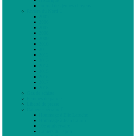
Historique
Journal des jeunes citoyens
Rivière du Nord
2005
2006
2007
2008
2009
2010
2011
2012
2013
2014
2015
2016
2017
2018
Gaz de schiste
Femmes de parole
Liberté de presse
Cahiers spéciaux
Hommage à Élie Laroche
Hommage à Jean Laurin
10e anniversaire
Cahiers du Japon