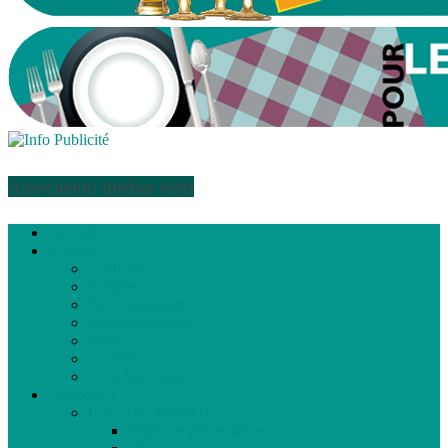
Association médias écris
Accueil
Articles
Politique
Culture
Environnement
Communautaire
Santé
Société
Club Ado Média
Dossiers
Club Ado Média
Vidéo de présentation