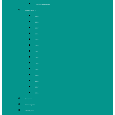
Journal des jeunes citoyens
Rivière du Nord
2005
2006
2007
2008
2009
2010
2011
2012
2013
2014
2015
2016
2017
2018
Gaz de schiste
Femmes de parole
Liberté de presse