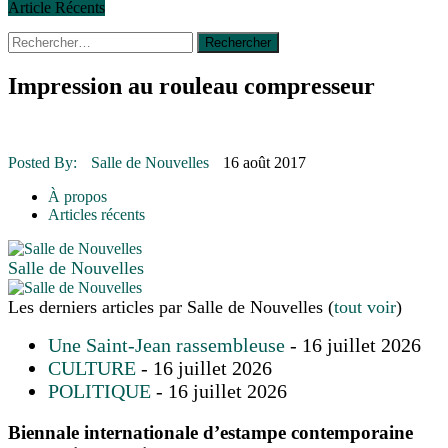
Article Récents
Rechercher :
30 juin 2015
|
Fantaisie et créativité en mode jeunesse
16 juillet 2026
|
Une Saint-Jean rassembleuse
16 juillet 2026
|
CULTURE
Impression au rouleau compresseur
16 juillet 2026
|
POLITIQUE
16 juillet 2026
|
ENVIRONNEMENT
16 juillet 2026
|
COMMUNAUTAIRE
Posted By:
Salle de Nouvelles
16 août 2017
14 octobre 2015
|
La course de boîtes à savon du club Optimiste
de Prévost
À propos
Le rendez-vous des bolides
Articles récents
Salle de Nouvelles
Les derniers articles par Salle de Nouvelles
(
tout voir
)
Une Saint-Jean rassembleuse
- 16 juillet 2026
CULTURE
- 16 juillet 2026
POLITIQUE
- 16 juillet 2026
Biennale internationale d’estampe contemporaine