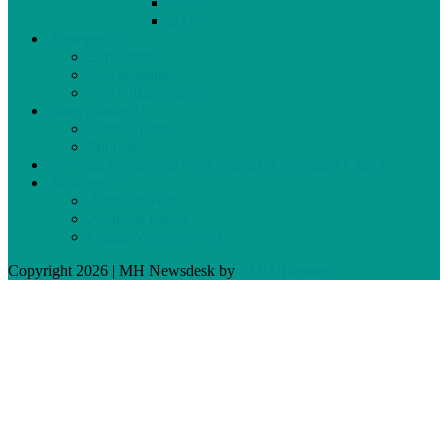
2004
2005
À propos
Échéancier
Nos stagiaires
Nos collaborateurs
Nous joindre
Notre équipe
Publicité
Devenez membre de votre journal et assistez à l’AGA
Archives
Archives Web
Archives papier
Cahier Vivez Prévost
Copyright 2026 | MH Newsdesk by
MH Themes