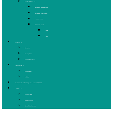
Cahiers spéciaux
Hommage à Élie Laroche
Hommage à Jean Laurin
10e anniversaire
Cahiers du Japon
2004
2005
À propos
Échéancier
Nos stagiaires
Nos collaborateurs
Nous joindre
Notre équipe
Publicité
Devenez membre de votre journal et assistez à l’AGA
Archives
Archives Web
Archives papier
Cahier Vivez Prévost