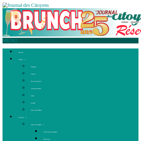
MENU
Accueil
Articles
Politique
Culture
Environnement
Communautaire
Santé
Société
Club Ado Média
Dossiers
Club Ado Média
Vidéo de présentation
Historique