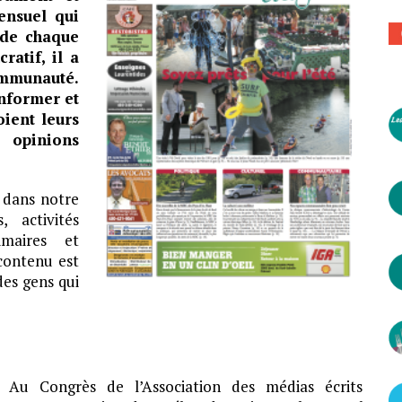
ensuel qui
s de chaque
ratif, il a
ommunauté.
informer et
oient leurs
 opinions
t dans notre
 activités
imaires et
 contenu est
 des gens qui
Au Congrès de l’Association des médias écrits