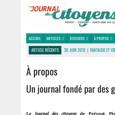
ACCUEIL
ARTICLES
DOSSIERS
À PROPOS
ARTICLE RÉCENTS
30 JUIN 2015
|
FANTAISIE ET C
16 JUILLET 2026
|
UNE SAINT-JEAN RASSEMBLEUSE
À propos
16 JUILLET 2026
|
CULTURE
16 JUILLET 2026
|
POLITIQUE
16 JUILLET 2026
|
ENVIRONNEMENT
Un journal fondé par des
16 JUILLET 2026
|
COMMUNAUTAIRE
14 OCTOBRE 2015
|
LA COURSE DE BOÎTES À SAVON
LE RENDEZ-VOUS DES BOLIDES
Le
Journal des citoyens
de Prévost, Pi