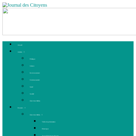
Accueil
Articles
Politique
Culture
Environnement
Communautaire
Santé
Société
Club Ado Média
Dossiers
Club Ado Média
Vidéo de présentation
Historique
Journal des jeunes citoyens