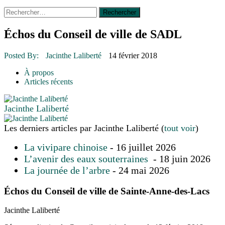
Rechercher :
14 octobre 2015
|
La course de boîtes à savon du club
Optimiste de Prévost
Le rendez-vous des bolides
Échos du Conseil de ville de SADL
30 juin 2015
|
Fantaisie et créativité en mode jeunesse
16 juillet 2026
|
Une Saint-Jean rassembleuse
Posted By:
Jacinthe Laliberté
14 février 2018
16 juillet 2026
|
CULTURE
16 juillet 2026
|
POLITIQUE
À propos
16 juillet 2026
|
ENVIRONNEMENT
Articles récents
16 juillet 2026
|
COMMUNAUTAIRE
Jacinthe Laliberté
Les derniers articles par Jacinthe Laliberté
(
tout voir
)
La vivipare chinoise
- 16 juillet 2026
L’avenir des eaux souterraines
- 18 juin 2026
La journée de l’arbre
- 24 mai 2026
Échos du Conseil de ville de Sainte-Anne-des-Lacs
Jacinthe Laliberté