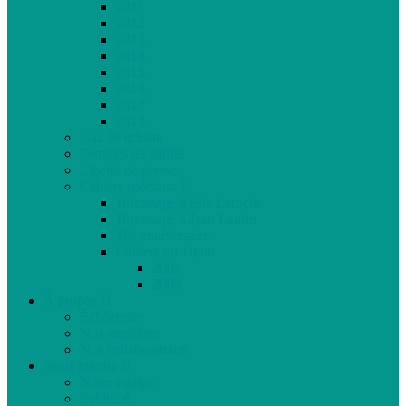
2011
2012
2013
2014
2015
2016
2017
2018
Gaz de schiste
Femmes de parole
Liberté de presse
Cahiers spéciaux
Hommage à Élie Laroche
Hommage à Jean Laurin
10e anniversaire
Cahiers du Japon
2004
2005
À propos
Échéancier
Nos stagiaires
Nos collaborateurs
Nous joindre
Notre équipe
Publicité