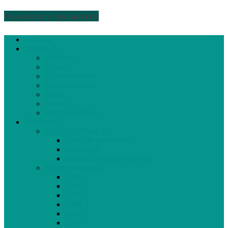
Association médias écris
Accueil
Articles
Politique
Culture
Environnement
Communautaire
Santé
Société
Club Ado Média
Dossiers
Club Ado Média
Vidéo de présentation
Historique
Journal des jeunes citoyens
Rivière du Nord
2005
2006
2007
2008
2009
2010