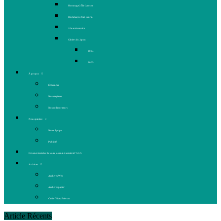
Hommage à Élie Laroche
Hommage à Jean Laurin
10e anniversaire
Cahiers du Japon
2004
2005
À propos
Échéancier
Nos stagiaires
Nos collaborateurs
Nous joindre
Notre équipe
Publicité
Devenez membre de votre journal et assistez à l’AGA
Archives
Archives Web
Archives papier
Cahier Vivez Prévost
Article Récents