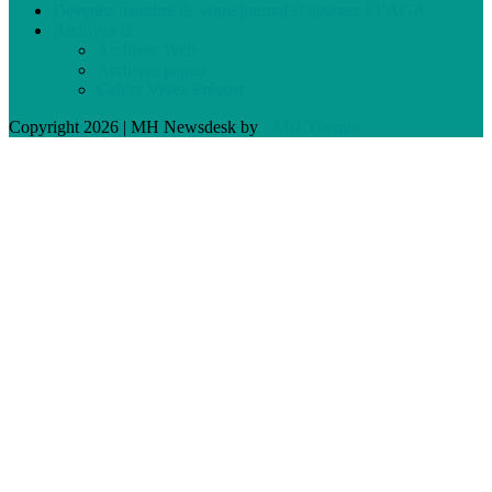
Devenez membre de votre journal et assistez à l’AGA
Archives
Archives Web
Archives papier
Cahier Vivez Prévost
Copyright 2026 | MH Newsdesk by
MH Themes