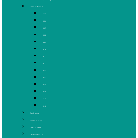
Rivière du Nord
2005
2006
2007
2008
2009
2010
2011
2012
2013
2014
2015
2016
2017
2018
Gaz de schiste
Femmes de parole
Liberté de presse
Cahiers spéciaux