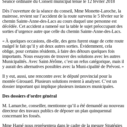
Séance ordinaire du Conseil municipal tenue le 12 février 2018
Dès l’ouverture de la séance du conseil, Mme Monette-Laroche, la
mairesse, revient sur l’accident de la route survenu le 5 février sur le
chemin Sainte-Anne-des-Lacs au cours duquel une personne est
décédée. Cet accident a ramené sur la table le sujet préoccupant des
sorties d’urgence autre que celle du chemin Sainte-Anne-des-Lacs.
« À quelques occasions, dit-elle, des gens furent otage de cette route
malgré le fait qu’il y ait deux autres sorties. Évidemment, cela
oblige, pour certains résidents, à faire des détours quelques fois
importants. Nous essayons de trouver des solutions avec les autres
Municipalités. Avec Saint-Jérôme, c’est un refus catégorique, mais il
y aurait des alternatives possibles avec la Muni-cipalité de Prévost. »
Il y eut, aussi, une rencontre avec le député provincial pour la
montée Girouard. Plusieurs solutions restent à analyser. C’est un
dossier important qui implique plusieurs instances municipales.
Des dossiers d’ordre général
M. Lamarche, conseiller, mentionne qu’il a été demandé au nouveau
directeur des travaux publics de déposer un plan quinquennal
concernant les fossés.
Mme Hamé nous représentera dans le cadre de la mesure Stratégies