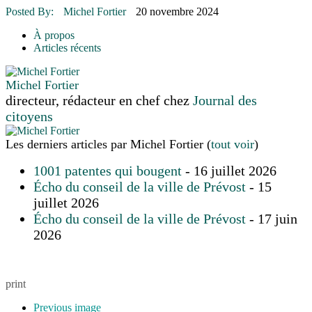
16 juillet 2026
|
Une Saint-Jean rassembleuse
Posted By:
Michel Fortier
20 novembre 2024
16 juillet 2026
|
CULTURE
16 juillet 2026
|
POLITIQUE
À propos
16 juillet 2026
|
ENVIRONNEMENT
Articles récents
16 juillet 2026
|
COMMUNAUTAIRE
Michel Fortier
directeur, rédacteur en chef
chez
Journal des
citoyens
Les derniers articles par Michel Fortier
(
tout voir
)
1001 patentes qui bougent
- 16 juillet 2026
Écho du conseil de la ville de Prévost
- 15
juillet 2026
Écho du conseil de la ville de Prévost
- 17 juin
2026
print
Previous image