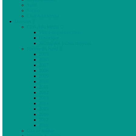
Santé
Société
Club Ado Média
Dossiers
Club Ado Média
Vidéo de présentation
Historique
Journal des jeunes citoyens
Rivière du Nord
2005
2006
2007
2008
2009
2010
2011
2012
2013
2014
2015
2016
2017
2018
Gaz de schiste