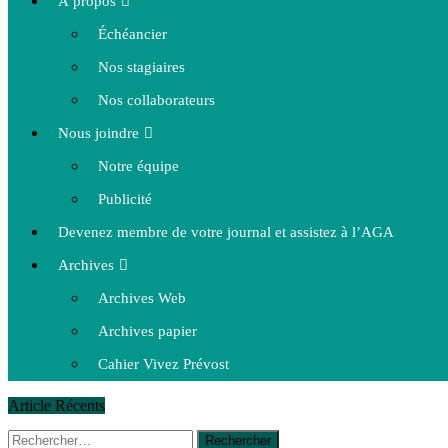
À propos
Échéancier
Nos stagiaires
Nos collaborateurs
Nous joindre
Notre équipe
Publicité
Devenez membre de votre journal et assistez à l’AGA
Archives
Archives Web
Archives papier
Cahier Vivez Prévost
Article Récents
Rechercher :
14 octobre 2015
|
La course de boîtes à savon du club Optimist