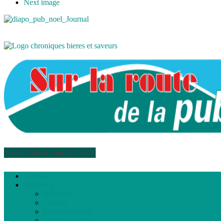
Next image
Association médias écris
Accueil
Articles
Politique
Culture
Environnement
Communautaire