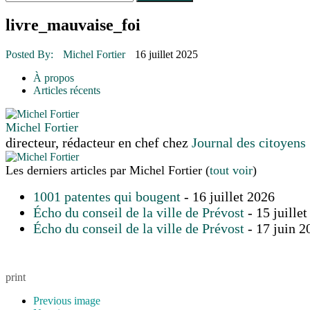
Le rendez-vous des bolides
30 juin 2015
|
Fantaisie et créativité en mode jeunesse
livre_mauvaise_foi
16 juillet 2026
|
Une Saint-Jean rassembleuse
16 juillet 2026
|
CULTURE
Posted By:
Michel Fortier
16 juillet 2025
16 juillet 2026
|
POLITIQUE
16 juillet 2026
|
ENVIRONNEMENT
À propos
16 juillet 2026
|
COMMUNAUTAIRE
Articles récents
Michel Fortier
directeur, rédacteur en chef
chez
Journal des citoyens
Les derniers articles par Michel Fortier
(
tout voir
)
1001 patentes qui bougent
- 16 juillet 2026
Écho du conseil de la ville de Prévost
- 15 juille
Écho du conseil de la ville de Prévost
- 17 juin 2
print
Previous image