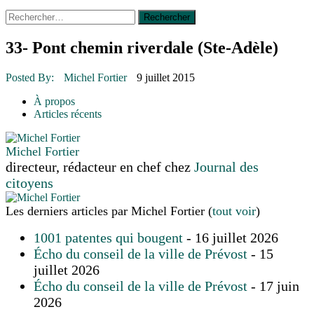
Rechercher :
14 octobre 2015
|
La course de boîtes à savon du club
Optimiste de Prévost
Le rendez-vous des bolides
33- Pont chemin riverdale (Ste-Adèle)
30 juin 2015
|
Fantaisie et créativité en mode jeunesse
16 juillet 2026
|
Une Saint-Jean rassembleuse
Posted By:
Michel Fortier
9 juillet 2015
16 juillet 2026
|
CULTURE
16 juillet 2026
|
POLITIQUE
À propos
16 juillet 2026
|
ENVIRONNEMENT
Articles récents
16 juillet 2026
|
COMMUNAUTAIRE
Michel Fortier
directeur, rédacteur en chef
chez
Journal des
citoyens
Les derniers articles par Michel Fortier
(
tout voir
)
1001 patentes qui bougent
- 16 juillet 2026
Écho du conseil de la ville de Prévost
- 15
juillet 2026
Écho du conseil de la ville de Prévost
- 17 juin
2026