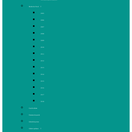
Rivière du Nord
2005
2006
2007
2008
2009
2010
2011
2012
2013
2014
2015
2016
2017
2018
Gaz de schiste
Femmes de parole
Liberté de presse
Cahiers spéciaux