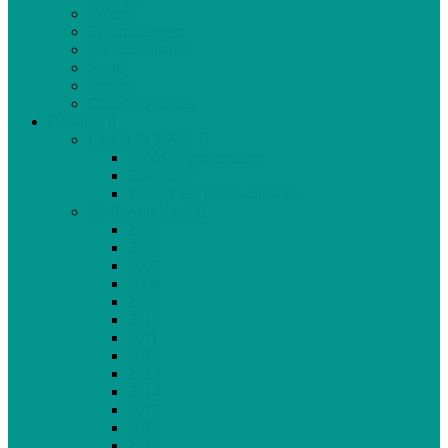
Culture
Environnement
Communautaire
Santé
Société
Club Ado Média
Dossiers
Club Ado Média
Vidéo de présentation
Historique
Journal des jeunes citoyens
Rivière du Nord
2005
2006
2007
2008
2009
2010
2011
2012
2013
2014
2015
2016
2017