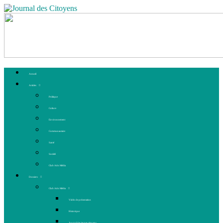
Accueil
Articles
Politique
Culture
Environnement
Communautaire
Santé
Société
Club Ado Média
Dossiers
Club Ado Média
Vidéo de présentation
Historique
Journal des jeunes citoyens