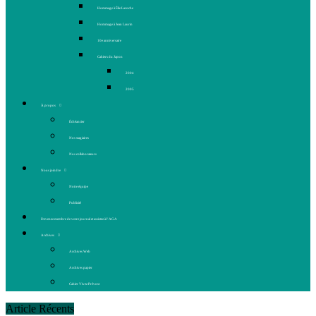
Hommage à Élie Laroche
Hommage à Jean Laurin
10e anniversaire
Cahiers du Japon
2004
2005
À propos
Échéancier
Nos stagiaires
Nos collaborateurs
Nous joindre
Notre équipe
Publicité
Devenez membre de votre journal et assistez à l’AGA
Archives
Archives Web
Archives papier
Cahier Vivez Prévost
Article Récents