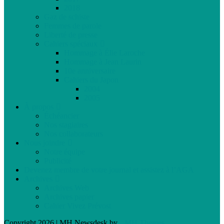
2018
Gaz de schiste
Femmes de parole
Liberté de presse
Cahiers spéciaux
Hommage à Élie Laroche
Hommage à Jean Laurin
10e anniversaire
Cahiers du Japon
2004
2005
À propos
Échéancier
Nos stagiaires
Nos collaborateurs
Nous joindre
Notre équipe
Publicité
Devenez membre de votre journal et assistez à l’AGA
Archives
Archives Web
Archives papier
Cahier Vivez Prévost
Copyright 2026 | MH Newsdesk by
MH Themes